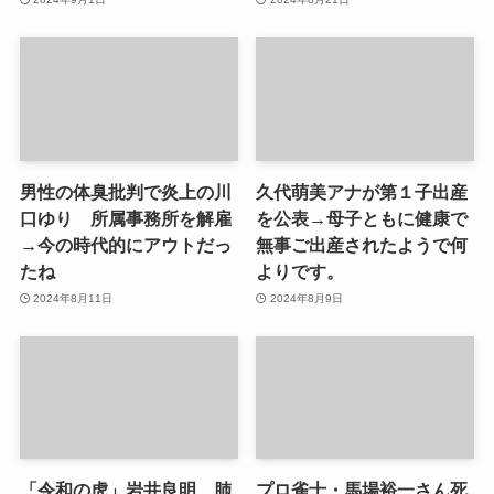
男性の体臭批判で炎上の川
久代萌美アナが第１子出産
口ゆり 所属事務所を解雇
を公表→母子ともに健康で
→今の時代的にアウトだっ
無事ご出産されたようで何
たね
よりです。
2024年8月11日
2024年8月9日
「令和の虎」岩井良明 肺
プロ雀士・馬場裕一さん死