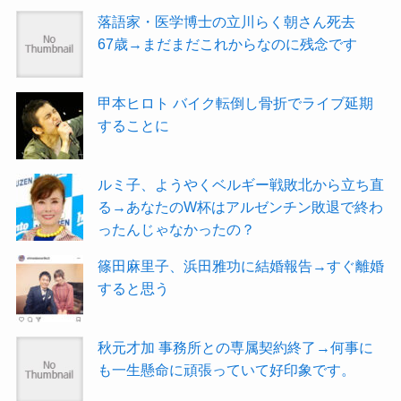
落語家・医学博士の立川らく朝さん死去
67歳→まだまだこれからなのに残念です
甲本ヒロト バイク転倒し骨折でライブ延期
することに
ルミ子、ようやくベルギー戦敗北から立ち直
る→あなたのW杯はアルゼンチン敗退で終わ
ったんじゃなかったの？
篠田麻里子、浜田雅功に結婚報告→すぐ離婚
すると思う
秋元才加 事務所との専属契約終了→何事に
も一生懸命に頑張っていて好印象です。