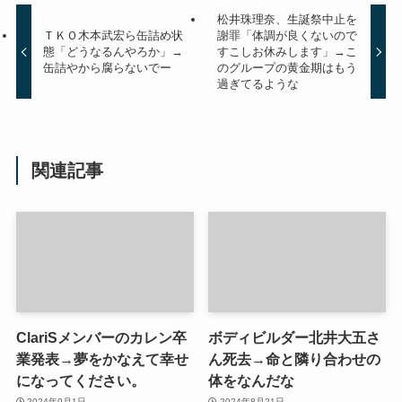
松井珠理奈、生誕祭中止を
ＴＫＯ木本武宏ら缶詰め状
謝罪「体調が良くないので
態「どうなるんやろか」→
すこしお休みします」→こ
缶詰やから腐らないでー
のグループの黄金期はもう
過ぎてるような
関連記事
ClariSメンバーのカレン卒
ボディビルダー北井大五さ
業発表→夢をかなえて幸せ
ん死去→命と隣り合わせの
になってください。
体をなんだな
2024年9月1日
2024年8月21日