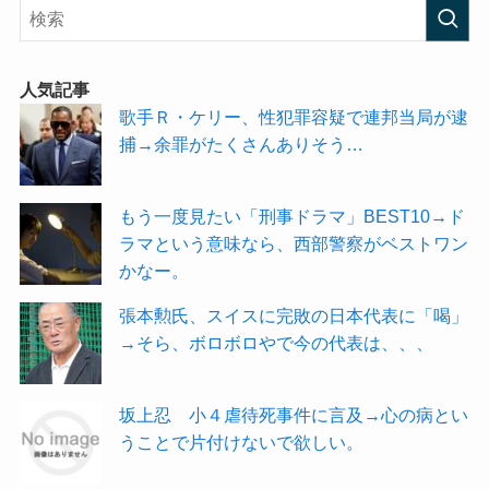
人気記事
歌手Ｒ・ケリー、性犯罪容疑で連邦当局が逮
捕→余罪がたくさんありそう…
もう一度見たい「刑事ドラマ」BEST10→ド
ラマという意味なら、西部警察がベストワン
かなー。
張本勲氏、スイスに完敗の日本代表に「喝」
→そら、ボロボロやで今の代表は、、、
坂上忍 小４虐待死事件に言及→心の病とい
うことで片付けないで欲しい。