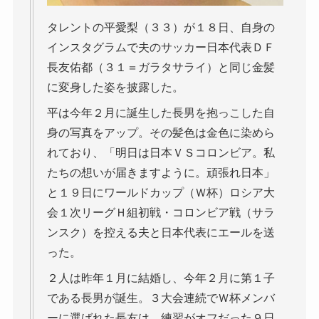
タレントの平愛梨（３３）が１８日、自身の
インスタグラムで夫のサッカー日本代表ＤＦ
長友佑都（３１＝ガラタサライ）と同じ金髪
に変身した姿を披露した。
平は今年２月に誕生した長男を抱っこした自
身の写真をアップ。その髪色は金色に染めら
れており、「明日は日本ＶＳコロンビア。私
たちの想いが届きますように。頑張れ日本」
と１９日にワールドカップ（Ｗ杯）ロシア大
会１次リーグＨ組初戦・コロンビア戦（サラ
ンスク）を控える夫と日本代表にエールを送
った。
２人は昨年１月に結婚し、今年２月に第１子
である長男が誕生。３大会連続でＷ杯メンバ
ーに選ばれた長友は、練習がオフだった９日