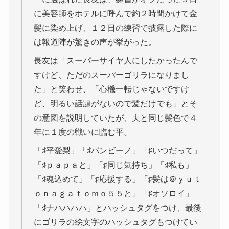
に美容師をホテルに呼んで約２時間かけて金
髪に染め上げ、１２日の練習で披露した際に
は報道陣が驚きの声が挙がった。
長友は「スーパーサイヤ人にしたかったんで
すけど、ただのスーパーゴリラになりまし
た」と笑わせ、「心機一転じゃないですけ
ど、明るい話題がないので髪だけでも」とそ
の意図を説明していたが、夫と同じ髪色で４
年に１度の戦いに臨む平。
「♯平愛梨」「♯バンビーノ」「♯いつだって」
「♯ｐａｐａと」「♯同じ気持ち」「♯私も」
「♯魂込めて」「♯応援する」「♯髪は＠ｙｕｔ
ｏｎａｇａｔｏｍｏ５５と」「♯オソロイ」
「♯ナハハハハ」とハッシュタグをつけ、最後
にゴリラの絵文字のハッシュタグもつけてい