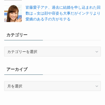
皆藤愛子アナ、過去に結婚を申し込まれた回
数は→女は顔や容姿も大事だがインテリより
愛嬌のある子の方がモテる
カテゴリー
カ
テ
ゴ
リ
アーカイブ
ー
ア
ー
カ
イ