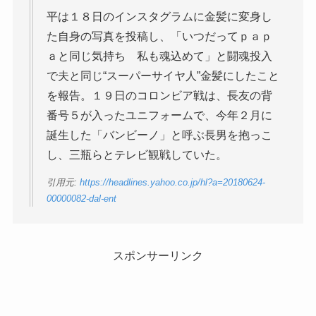
平は１８日のインスタグラムに金髪に変身し
た自身の写真を投稿し、「いつだってｐａｐ
ａと同じ気持ち 私も魂込めて」と闘魂投入
で夫と同じ“スーパーサイヤ人”金髪にしたこと
を報告。１９日のコロンビア戦は、長友の背
番号５が入ったユニフォームで、今年２月に
誕生した「バンビーノ」と呼ぶ長男を抱っこ
し、三瓶らとテレビ観戦していた。
引用元:
https://headlines.yahoo.co.jp/hl?a=20180624-
00000082-dal-ent
スポンサーリンク