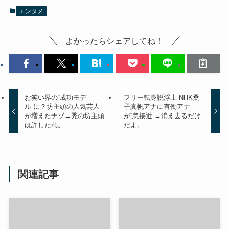
エンタメ
よかったらシェアしてね！
お笑い界の“成功モデ
フリー転身説浮上 NHK桑
ル”に？坊主頭の人気芸人
子真帆アナに有働アナ
が増えたナゾ→禿の坊主頭
が“急接近”→消え去るだけ
は許したれ。
だよ。
関連記事