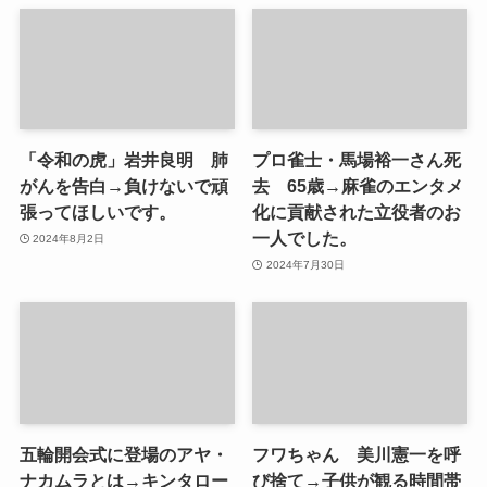
「令和の虎」岩井良明 肺
プロ雀士・馬場裕一さん死
がんを告白→負けないで頑
去 65歳→麻雀のエンタメ
張ってほしいです。
化に貢献された立役者のお
一人でした。
2024年8月2日
2024年7月30日
五輪開会式に登場のアヤ・
フワちゃん 美川憲一を呼
ナカムラとは→キンタロー
び捨て→子供が観る時間帯