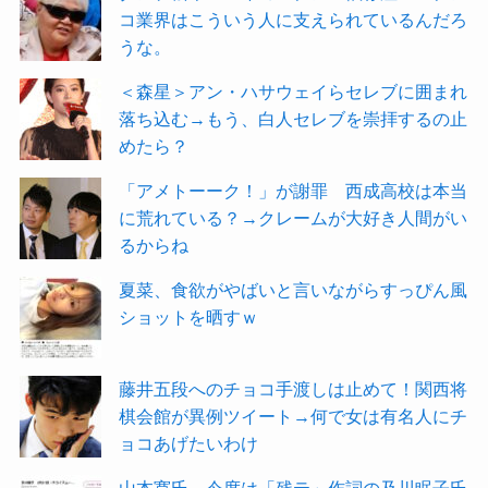
コ業界はこういう人に支えられているんだろ
うな。
＜森星＞アン・ハサウェイらセレブに囲まれ
落ち込む→もう、白人セレブを崇拝するの止
めたら？
「アメトーーク！」が謝罪 西成高校は本当
に荒れている？→クレームが大好き人間がい
るからね
夏菜、食欲がやばいと言いながらすっぴん風
ショットを晒すｗ
藤井五段へのチョコ手渡しは止めて！関西将
棋会館が異例ツイート→何で女は有名人にチ
ョコあげたいわけ