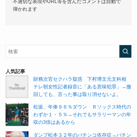
不適切な表現やURL等を含んだコメントは自動で
弾かれます
人気記事
財務次官セクハラ疑惑 下村博文元文科相
テレ朝女性記者録音に「ある意味犯罪」→撤
回しても、言った事は取り消せないよ。
松坂、年俸９６％ダウン Ｒソックス時代の
わずか１・５％→それでもサラリーマンの年
収の3倍はあるから
ダンプ松本３２年のパチンコ依存症→パチン