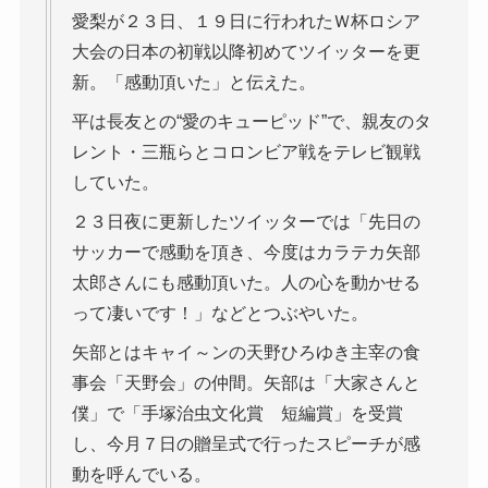
愛梨が２３日、１９日に行われたＷ杯ロシア
大会の日本の初戦以降初めてツイッターを更
新。「感動頂いた」と伝えた。
平は長友との“愛のキューピッド”で、親友のタ
レント・三瓶らとコロンビア戦をテレビ観戦
していた。
２３日夜に更新したツイッターでは「先日の
サッカーで感動を頂き、今度はカラテカ矢部
太郎さんにも感動頂いた。人の心を動かせる
って凄いです！」などとつぶやいた。
矢部とはキャイ～ンの天野ひろゆき主宰の食
事会「天野会」の仲間。矢部は「大家さんと
僕」で「手塚治虫文化賞 短編賞」を受賞
し、今月７日の贈呈式で行ったスピーチが感
動を呼んでいる。