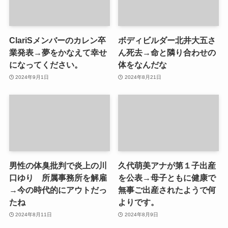
ClariSメンバーのカレン卒
ボディビルダー北井大五さ
業発表→夢をかなえて幸せ
ん死去→命と隣り合わせの
になってください。
体をなんだな
2024年9月1日
2024年8月21日
男性の体臭批判で炎上の川
久代萌美アナが第１子出産
口ゆり 所属事務所を解雇
を公表→母子ともに健康で
→今の時代的にアウトだっ
無事ご出産されたようで何
たね
よりです。
2024年8月11日
2024年8月9日