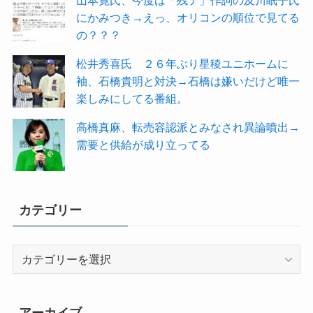
山本寛氏、今度は「残テ」作詞の及川眠子氏
にかみつき→えっ、オリコンの順位で見てる
の？？？
松井秀喜氏 ２６年ぶり星稜ユニホームに
袖、石橋貴明と対決→石橋は嫌いだけど唯一
楽しみにしてる番組。
高橋真麻、転売容認派とみなされ異論噴出→
需要と供給が成り立ってる
カテゴリー
カ
テ
ゴ
リ
アーカイブ