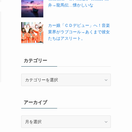
弁→龍馬伝…懐かしいな
カー娘「ＣＤデビュー」へ！音楽
業界がラブコール→あくまで彼女
たちはアスリート。
カテゴリー
カ
テ
ゴ
リ
アーカイブ
ー
ア
ー
カ