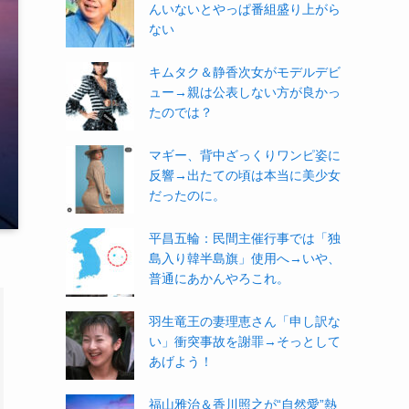
んいないとやっぱ番組盛り上がら
ない
キムタク＆静香次女がモデルデビ
ュー→親は公表しない方が良かっ
たのでは？
マギー、背中ざっくりワンピ姿に
反響→出たての頃は本当に美少女
だったのに。
平昌五輪：民間主催行事では「独
島入り韓半島旗」使用へ→いや、
普通にあかんやろこれ。
羽生竜王の妻理恵さん「申し訳な
い」衝突事故を謝罪→そっとして
あげよう！
福山雅治＆香川照之が“自然愛”熱