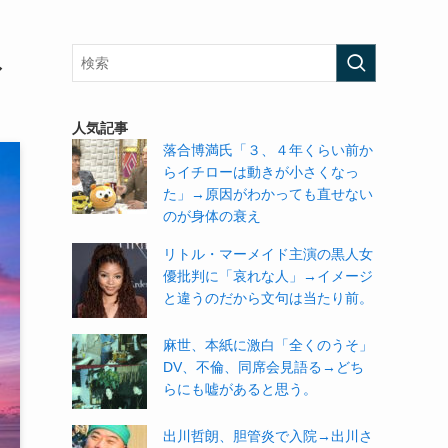
ね
人気記事
落合博満氏「３、４年くらい前か
らイチローは動きが小さくなっ
た」→原因がわかっても直せない
のが身体の衰え
リトル・マーメイド主演の黒人女
優批判に「哀れな人」→イメージ
と違うのだから文句は当たり前。
麻世、本紙に激白「全くのうそ」
DV、不倫、同席会見語る→どち
らにも嘘があると思う。
出川哲朗、胆管炎で入院→出川さ