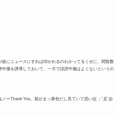
が故にニュースにすれば叩かれるのわかってるくせに、閲覧数
謗中傷を誘導しておいて、一方で誹謗中傷はよくないというの
ank You。肌がまっ黄色だし見ていて恐い((( ；ﾟДﾟ)))