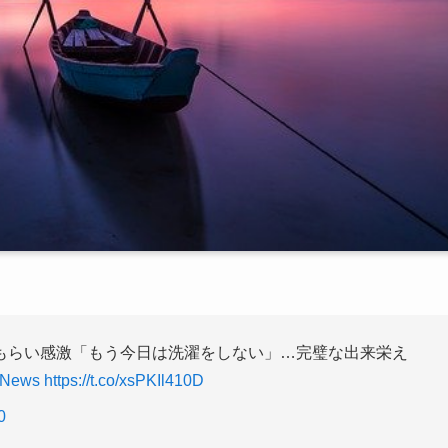
もらい感激「もう今日は洗濯をしない」…完璧な出来栄え
tNews
https://t.co/xsPKIl410D
0