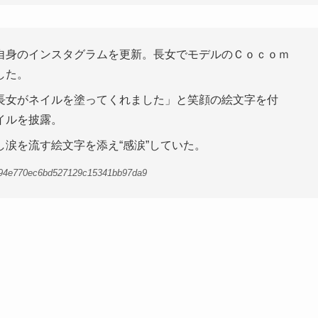
身のインスタグラムを更新。長女でモデルのＣｏｃｏｍ
した。
長女がネイルを塗ってくれました」と笑顔の絵文字を付
イルを披露。
涙を流す絵文字を添え“感涙”していた。
c294e770ec6bd527129c15341bb97da9