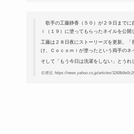
歌手の工藤静香（５０）が２９日までに自
ｉ（１９）に塗ってもらったネイルを公開
工藤は２８日夜にストーリーズを更新。「
け、Ｃｏｃｏｍｉが塗ったという両手のネ
そして「もう今日は洗濯をしない」とうれし
引用元: https://news.yahoo.co.jp/articles/3268b9e0