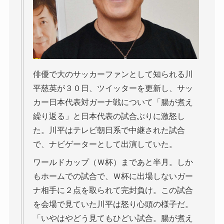
俳優で大のサッカーファンとして知られる川
平慈英が３０日、ツイッターを更新し、サッ
カー日本代表対ガーナ戦について「腸が煮え
繰り返る」と日本代表の試合ぶりに激怒し
た。川平はテレビ朝日系で中継された試合
で、ナビゲーターとして出演していた。
ワールドカップ（Ｗ杯）まであと半月。しか
もホームでの試合で、Ｗ杯に出場しないガー
ナ相手に２点を取られて完封負け。この試合
を会場で見ていた川平は怒り心頭の様子だ。
「いやはやどう見てもひどい試合。腸が煮え