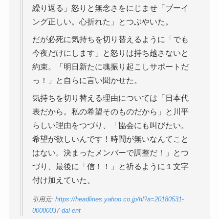
繰り返る」怒りと無念さをにじませ「ブーイ
ング正しい。心折れた」とつぶやいた。
だが必死に気持ちを切り替えるように「でも
今夜だけにします」と怒りは持ち越さないと
約束。「明日新たに魂振り起こしサポートだ
っ！」と自らに言い聞かせた。
気持ちを切り替える理由については「日本代
表だから。私の希望そのものだから」と川平
らしい理由をつづり、「協会にも叫びたい。
希望が欲しいんです！時間が無いなんてこと
はない。決まったメンバーで調整だ！」とつ
づり、最後に「信！！」と祈るように１文字
付け加えていた。
引用元:
https://headlines.yahoo.co.jp/hl?a=20180531-
00000037-dal-ent