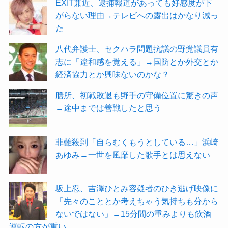
EXIT兼近、逮捕報道があっても好感度が下
がらない理由→テレビへの露出はかなり減っ
た
八代弁護士、セクハラ問題抗議の野党議員有
志に「違和感を覚える」→国防とか外交とか
経済協力とか興味ないのかな？
膳所、初戦敗退も野手の守備位置に驚きの声
→途中までは善戦したと思う
非難殺到「自らむくもうとしている…」浜崎
あゆみ→一世を風靡した歌手とは思えない
坂上忍、吉澤ひとみ容疑者のひき逃げ映像に
「先々のこととか考えちゃう気持ちも分から
ないではない」→15分間の重みよりも飲酒
運転の方が重い