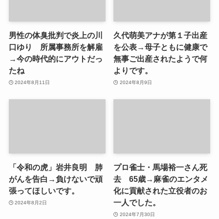
男性の体臭批判で炎上の川
久代萌美アナが第１子出産
口ゆり 所属事務所を解雇
を公表→母子ともに健康で
→今の時代的にアウトだっ
無事ご出産されたようで何
たね
よりです。
2024年8月11日
2024年8月9日
「令和の虎」岩井良明 肺
プロ雀士・馬場裕一さん死
がんを告白→負けないで頑
去 65歳→麻雀のエンタメ
張ってほしいです。
化に貢献された立役者のお
一人でした。
2024年8月2日
2024年7月30日