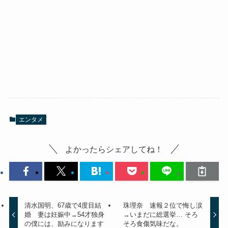
エンタメ
よかったらシェアしてね！
清水国明、67歳で4度目結
珠理奈 速報２位で悔し涙
婚 妻は妊娠中→54才独身
→いまだに総選挙… そろ
の僕には、励みになります
そろ食傷気味だな。