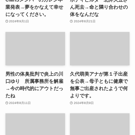
業発表→夢をかなえて幸せ
ん死去→命と隣り合わせの
になってください。
体をなんだな
2024年9月1日
2024年8月21日
男性の体臭批判で炎上の川
久代萌美アナが第１子出産
口ゆり 所属事務所を解雇
を公表→母子ともに健康で
→今の時代的にアウトだっ
無事ご出産されたようで何
たね
よりです。
2024年8月11日
2024年8月9日