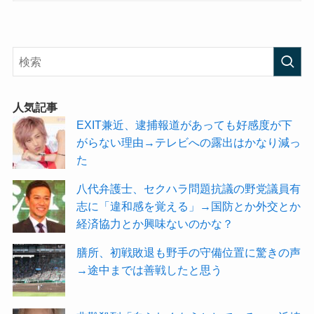
人気記事
EXIT兼近、逮捕報道があっても好感度が下
がらない理由→テレビへの露出はかなり減っ
た
八代弁護士、セクハラ問題抗議の野党議員有
志に「違和感を覚える」→国防とか外交とか
経済協力とか興味ないのかな？
膳所、初戦敗退も野手の守備位置に驚きの声
→途中までは善戦したと思う