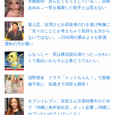
非難殺到「自らむくもうとしている…」浜崎
あゆみ→一世を風靡した歌手とは思えない
坂上忍、吉澤ひとみ容疑者のひき逃げ映像に
「先々のこととか考えちゃう気持ちも分から
ないではない」→15分間の重みよりも飲酒
運転の方が重い
ふなっしー 実は横須賀出身だった→かわい
くて面白いからそんな事どうでもいい。
清野菜名 ドラマ「トットちゃん！」で黒柳
徹子役に 似過ぎで演技も期待！
セブンイレブン、安室さん引退特番中のＣＭ
で「沖縄に来年初出店」ネット反響→沖縄に
セブンないの？！びっくり！