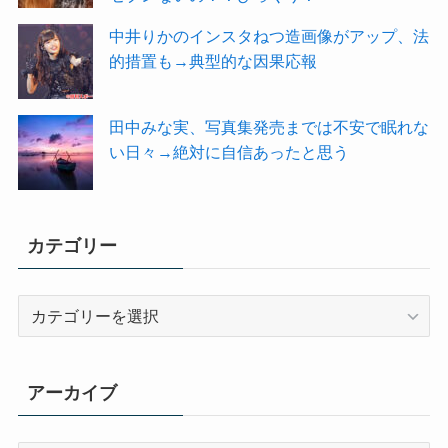
中井りかのインスタねつ造画像がアップ、法
的措置も→典型的な因果応報
田中みな実、写真集発売までは不安で眠れな
い日々→絶対に自信あったと思う
カテゴリー
カ
テ
ゴ
リ
アーカイブ
ー