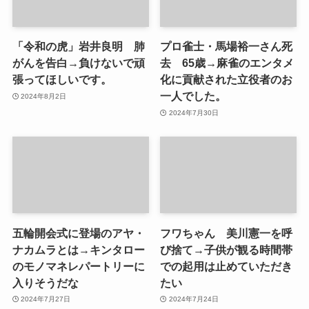
「令和の虎」岩井良明 肺
プロ雀士・馬場裕一さん死
がんを告白→負けないで頑
去 65歳→麻雀のエンタメ
張ってほしいです。
化に貢献された立役者のお
一人でした。
2024年8月2日
2024年7月30日
五輪開会式に登場のアヤ・
フワちゃん 美川憲一を呼
ナカムラとは→キンタロー
び捨て→子供が観る時間帯
のモノマネレパートリーに
での起用は止めていただき
入りそうだな
たい
2024年7月27日
2024年7月24日