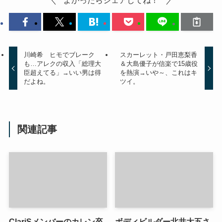
よかったらシェアしてね！
川崎希 ヒモでブレーク
スカーレット・戸田恵梨香
も…アレクの収入「総理大
＆大島優子が信楽で15歳役
臣超えてる」→いい男は得
を熱演→いや～、これはキ
だよね。
ツイ。
関連記事
ClariSメンバーのカレン卒
ボディビルダー北井大五さ