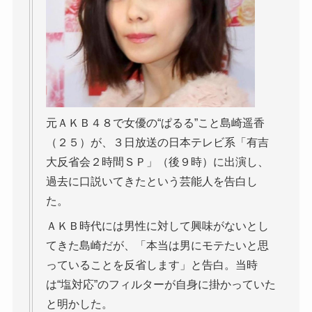
元ＡＫＢ４８で女優の“ぱるる”こと島崎遥香
（２５）が、３日放送の日本テレビ系「有吉
大反省会２時間ＳＰ」（後９時）に出演し、
過去に口説いてきたという芸能人を告白し
た。
ＡＫＢ時代には男性に対して興味がないとし
てきた島崎だが、「本当は男にモテたいと思
っていることを反省します」と告白。当時
は“塩対応”のフィルターが自身に掛かっていた
と明かした。