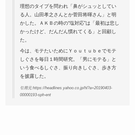
理想のタイプを問われ「鼻がシュッとしてい
る人。山田孝之さんとか菅田将暉さん」と明
かした。ＡＫＢの時の“塩対応”は「最初は悲し
かったけど、だんだん慣れてくる」と回顧し
た。
今は、モテたいためにＹｏｕｔｕｂｅでモテ
しぐさを毎日１時間研究。「男にモテる」と
いう食べるしぐさ、振り向きしぐさ、歩き方
を披露した。
引用元:https://headlines.yahoo.co.jp/hl?a=20190403-
00000193-sph-ent