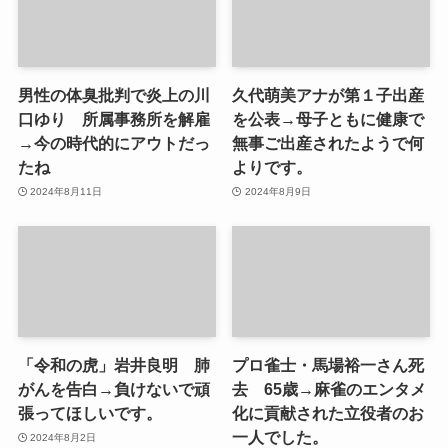
男性の体臭批判で炎上の川
久代萌美アナが第１子出産
口ゆり 所属事務所を解雇
を公表→母子ともに健康で
→今の時代的にアウトだっ
無事ご出産されたようで何
たね
よりです。
2024年8月11日
2024年8月9日
「令和の虎」岩井良明 肺
プロ雀士・馬場裕一さん死
がんを告白→負けないで頑
去 65歳→麻雀のエンタメ
張ってほしいです。
化に貢献された立役者のお
一人でした。
2024年8月2日