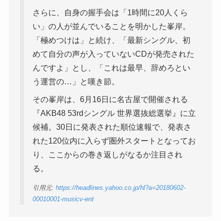
さらに、自身の握手会は「1時間に20人くら
い」の人が並んでいることを明かした峯岸。
「極めつけは」と続け、「最新シングル、初
めて自分の声が入っていないCDが発売された
んですよ」とし、「これは最早、辞めろとい
う運営の…」と嘆き節。
その峯岸は、6月16日に名古屋で開催される
『AKB48 53rdシングル 世界選抜総選挙』に立
候補。30日に発表された順位速報で、発表さ
れた120位内に入らず圏外スタートとなってお
り、ここからの巻き返しがなるか注目され
る。
引用元:
https://headlines.yahoo.co.jp/hl?a=20180602-
00010001-musicv-ent