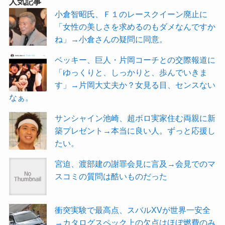
人気記事
小倉智昭氏、Ｆ１のレースクイーン廃止に
「女性の美しさを求めるのもダメなんですか
ね」→小倉さんの疑問に同意。
ベッキー、巨人・片岡コーチとの交際報道に
「ゆっくりと、しっかりと、歩んでいきま
す」→片岡大丈夫か？女見る目、センスない
なぁ。
サンシャイン池崎、超ボロ実家住む両親に新
築プレゼント→本当に良い人。ずっと応援し
たい。
宮迫、渡部建の謝罪会見に言及→会見でのマ
スコミの質問は酷いものだった
衝突実験で最高点、スバルXVが世界一安全
→カタログスペック上の欠点はほぼ燃費のみ