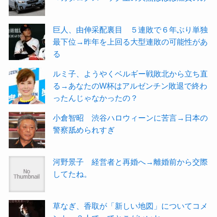
巨人、由伸采配裏目 ５連敗で６年ぶり単独
最下位→昨年を上回る大型連敗の可能性があ
る
ルミ子、ようやくベルギー戦敗北から立ち直
る→あなたのW杯はアルゼンチン敗退で終わ
ったんじゃなかったの？
小倉智昭 渋谷ハロウィーンに苦言→日本の
警察舐められすぎ
河野景子 経営者と再婚へ→離婚前から交際
してたね。
草なぎ、香取が「新しい地図」についてコメ