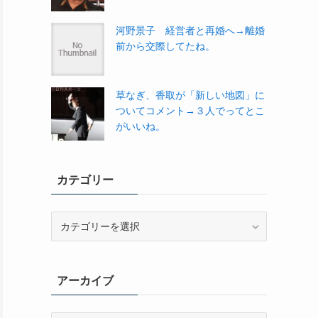
河野景子 経営者と再婚へ→離婚
前から交際してたね。
草なぎ、香取が「新しい地図」に
ついてコメント→３人でってとこ
がいいね。
カテゴリー
カ
テ
ゴ
リ
アーカイブ
ー