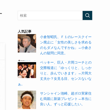
す
人気記事
小倉智昭氏、Ｆ１のレースクイー
ン廃止に「女性の美しさを求める
のもダメなんですかね」→小倉さ
んの疑問に同意。
ベッキー、巨人・片岡コーチとの
交際報道に「ゆっくりと、しっか
りと、歩んでいきます」→片岡大
丈夫か？女見る目、センスないな
ぁ。
サンシャイン池崎、超ボロ実家住
む両親に新築プレゼント→本当に
良い人。ずっと応援したい。