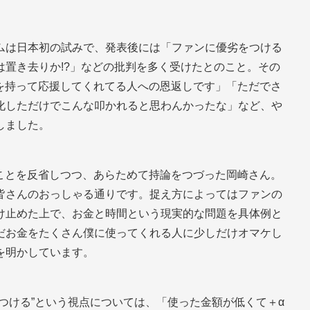
ムは日本初の試みで、発表後には「ファンに優劣をつける
置き去りか!?」などの批判を多く受けたとのこと。その
熱量を持って応援してくれてる人への恩返しです」「ただでさ
化しただけでこんな叩かれると思わんかったな」など、や
しました。
したことを反省しつつ、あらためて持論をつづった岡崎さん。
皆さんのおっしゃる通りです。捉え方によってはファンの
け止めた上で、お金と時間という現実的な問題を具体例と
だお金をたくさん僕に使ってくれる人に少しだけオマケし
を明かしています。
つける”という視点については、「使った金額が低くて＋α