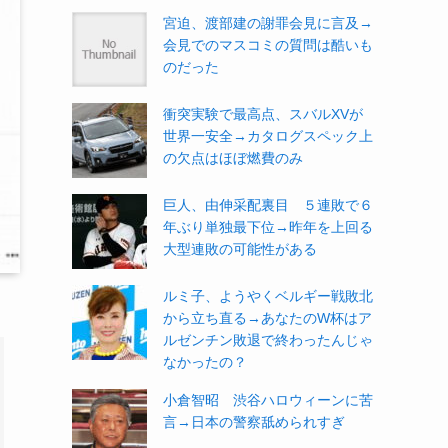
宮迫、渡部建の謝罪会見に言及→
会見でのマスコミの質問は酷いも
のだった
衝突実験で最高点、スバルXVが
世界一安全→カタログスペック上
の欠点はほぼ燃費のみ
巨人、由伸采配裏目 ５連敗で６
年ぶり単独最下位→昨年を上回る
大型連敗の可能性がある
ルミ子、ようやくベルギー戦敗北
から立ち直る→あなたのW杯はア
ルゼンチン敗退で終わったんじゃ
なかったの？
小倉智昭 渋谷ハロウィーンに苦
言→日本の警察舐められすぎ