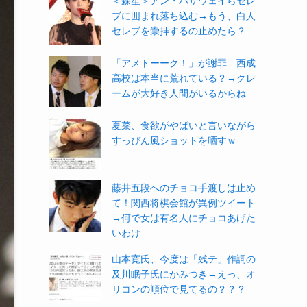
＜森星＞アン・ハサウェイらセレ
ブに囲まれ落ち込む→もう、白人
セレブを崇拝するの止めたら？
「アメトーーク！」が謝罪 西成
高校は本当に荒れている？→クレ
ームが大好き人間がいるからね
夏菜、食欲がやばいと言いながら
すっぴん風ショットを晒すｗ
藤井五段へのチョコ手渡しは止め
て！関西将棋会館が異例ツイート
→何で女は有名人にチョコあげた
いわけ
山本寛氏、今度は「残テ」作詞の
及川眠子氏にかみつき→えっ、オ
リコンの順位で見てるの？？？