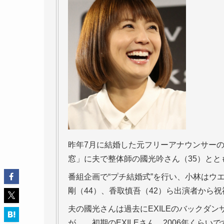
昨年7月に結婚した元フリーアナウンサーの小
窓」に夫で整体師の國光吟さん（35）とと
番組企画で“プチ結婚式”を行い、小林はウ
剛（44）、香取慎吾（42）ら出演者から
夫の國光さんは過去にEXILEのバックダ
が…。初期のEXILEさん、2006年くら