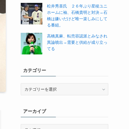
松井秀喜氏 ２６年ぶり星稜ユニ
ホームに袖、石橋貴明と対決→石
橋は嫌いだけど唯一楽しみにして
る番組。
高橋真麻、転売容認派とみなされ
異論噴出→需要と供給が成り立っ
てる
カテゴリー
カ
テ
ゴ
リ
アーカイブ
ー
ア