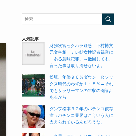
人気記事
財務次官セクハラ疑惑 下村博文
元文科相 テレ朝女性記者録音に
「ある意味犯罪」→撤回しても、
言った事は取り消せないよ。
松坂、年俸９６％ダウン Ｒソッ
クス時代のわずか１・５％→それ
でもサラリーマンの年収の3倍は
あるから
ダンプ松本３２年のパチンコ依存
症→パチンコ業界はこういう人に
支えられているんだろうな。