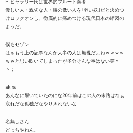
P-ヒャラリー氏は世界的フルート奏者
優しい人・親切な人・腰の低い人を｢弱い奴｣だと決めつ
けロックオンし、徹底的に痛めつける現代日本の縮図の
ようだ。
僕もセゾン
はぁもう上の記事なんか大半の人は無視だよねｗｗｗｗ
ｗｗと思い吹いてしまったが多分そんな事はない笑＾
＾；
akira
あんなに耀いていたのにな20年前はこの人の末路はなぁ
哀れだな孤独だなやりきれないな
名無しさん
どっちやねん。