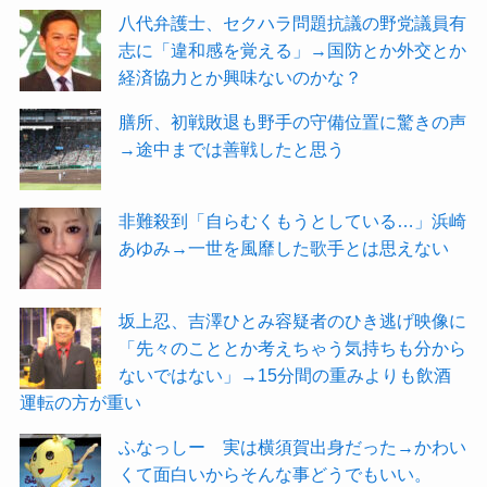
八代弁護士、セクハラ問題抗議の野党議員有
志に「違和感を覚える」→国防とか外交とか
経済協力とか興味ないのかな？
膳所、初戦敗退も野手の守備位置に驚きの声
→途中までは善戦したと思う
非難殺到「自らむくもうとしている…」浜崎
あゆみ→一世を風靡した歌手とは思えない
坂上忍、吉澤ひとみ容疑者のひき逃げ映像に
「先々のこととか考えちゃう気持ちも分から
ないではない」→15分間の重みよりも飲酒
運転の方が重い
ふなっしー 実は横須賀出身だった→かわい
くて面白いからそんな事どうでもいい。