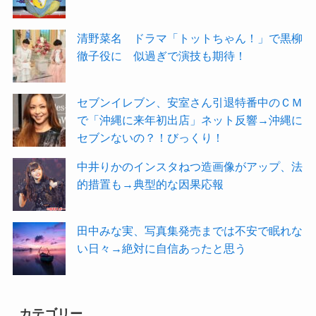
清野菜名 ドラマ「トットちゃん！」で黒柳
徹子役に 似過ぎで演技も期待！
セブンイレブン、安室さん引退特番中のＣＭ
で「沖縄に来年初出店」ネット反響→沖縄に
セブンないの？！びっくり！
中井りかのインスタねつ造画像がアップ、法
的措置も→典型的な因果応報
田中みな実、写真集発売までは不安で眠れな
い日々→絶対に自信あったと思う
カテゴリー