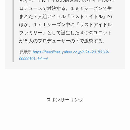
んく♂、ＨＫＴ４８の指原莉乃がアイドルのプ
ロデュースで対決する。１ｓｔシーズンで生
まれた７人組アイドル「ラストアイドル」の
ほか、１ｓｔシーズン中に「ラストアイドル
ファミリー」として誕生した４つのユニット
が５人のプロデューサーの下で激突する。
引用元:
https://headlines.yahoo.co.jp/hl?a=20180119-
00000101-dal-ent
スポンサーリンク