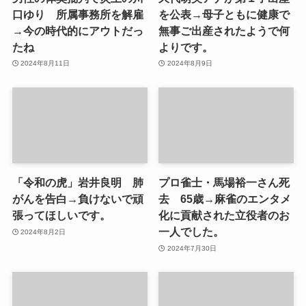
口ゆり 所属事務所を解雇
を公表→母子ともに健康で
→今の時代的にアウトだっ
無事ご出産されたようで何
たね
よりです。
2024年8月11日
2024年8月9日
「令和の虎」岩井良明 肺
プロ雀士・馬場裕一さん死
がんを告白→負けないで頑
去 65歳→麻雀のエンタメ
張ってほしいです。
化に貢献された立役者のお
一人でした。
2024年8月2日
2024年7月30日