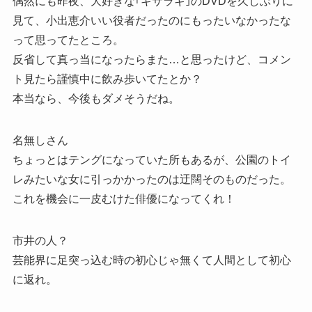
偶然にも昨夜、大好きな｢キサラギ｣のDVDを久しぶりに
見て、小出恵介いい役者だったのにもったいなかったな
って思ってたところ。
反省して真っ当になったらまた…と思ったけど、コメン
ト見たら謹慎中に飲み歩いてたとか？
本当なら、今後もダメそうだね。
名無しさん
ちょっとはテングになっていた所もあるが、公園のトイ
レみたいな女に引っかかったのは迂闊そのものだった。
これを機会に一皮むけた俳優になってくれ！
市井の人？
芸能界に足突っ込む時の初心じゃ無くて人間として初心
に返れ。