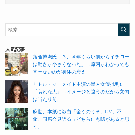
人気記事
落合博満氏「３、４年くらい前からイチロー
は動きが小さくなった」→原因がわかっても
直せないのが身体の衰え
リトル・マーメイド主演の黒人女優批判に
「哀れな人」→イメージと違うのだから文句
は当たり前。
麻世、本紙に激白「全くのうそ」DV、不
倫、同席会見語る→どちらにも嘘があると思
う。