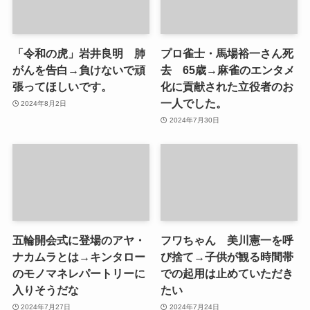
「令和の虎」岩井良明 肺
プロ雀士・馬場裕一さん死
がんを告白→負けないで頑
去 65歳→麻雀のエンタメ
張ってほしいです。
化に貢献された立役者のお
一人でした。
2024年8月2日
2024年7月30日
五輪開会式に登場のアヤ・
フワちゃん 美川憲一を呼
ナカムラとは→キンタロー
び捨て→子供が観る時間帯
のモノマネレパートリーに
での起用は止めていただき
入りそうだな
たい
2024年7月27日
2024年7月24日