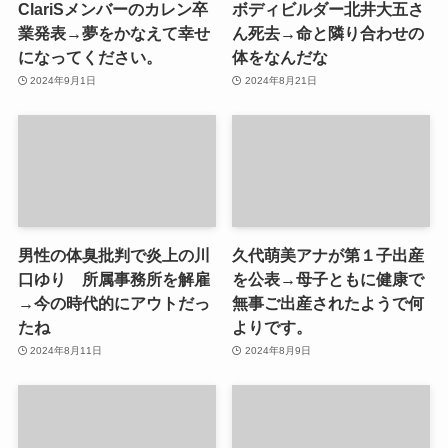
ClariSメンバーのカレン卒
ボディビルダー北井大五さ
業発表→夢をかなえて幸せ
ん死去→命と隣り合わせの
になってください。
体をなんだな
2024年9月1日
2024年8月21日
男性の体臭批判で炎上の川
久代萌美アナが第１子出産
口ゆり 所属事務所を解雇
を公表→母子ともに健康で
→今の時代的にアウトだっ
無事ご出産されたようで何
たね
よりです。
2024年8月11日
2024年8月9日