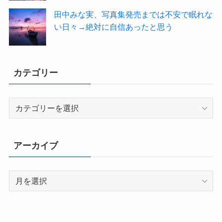
田中みな実、写真集発売までは不安で眠れな
い日々→絶対に自信あったと思う
カテゴリー
カ
テ
ゴ
リ
アーカイブ
ー
ア
ー
カ
イ