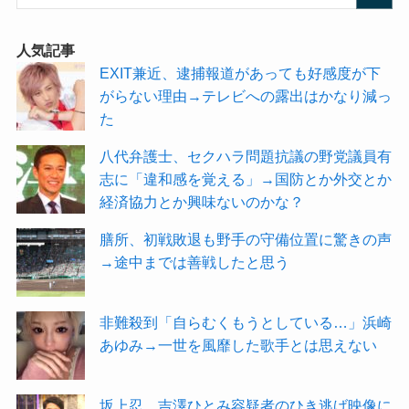
人気記事
EXIT兼近、逮捕報道があっても好感度が下
がらない理由→テレビへの露出はかなり減っ
た
八代弁護士、セクハラ問題抗議の野党議員有
志に「違和感を覚える」→国防とか外交とか
経済協力とか興味ないのかな？
膳所、初戦敗退も野手の守備位置に驚きの声
→途中までは善戦したと思う
非難殺到「自らむくもうとしている…」浜崎
あゆみ→一世を風靡した歌手とは思えない
坂上忍、吉澤ひとみ容疑者のひき逃げ映像に