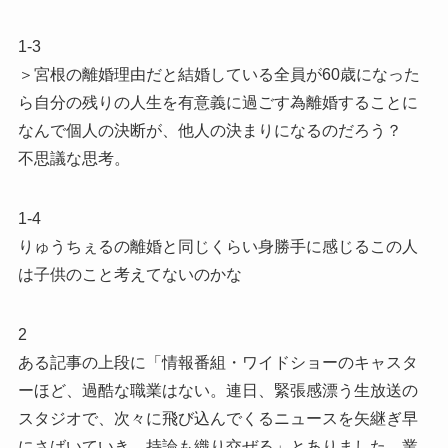
1-3
＞宮根の離婚理由だと結婚している全員が60歳になった
ら自分の残りの人生を有意義に過ごす為離婚することに
なんで個人の決断が、他人の決まりになるのだろう？
不思議な思考。
1-4
りゅうちぇるの離婚と同じくらい身勝手に感じるこの人
は子供のこと考えてないのかな
2
ある記事の上段に「情報番組・ワイドショーのキャスタ
ーほど、過酷な職業はない。連日、緊張感漂う生放送の
スタジオで、次々に飛び込んでくるニュースを矢継ぎ早
にさばいていき、持論も織り交ぜる」とありました。業