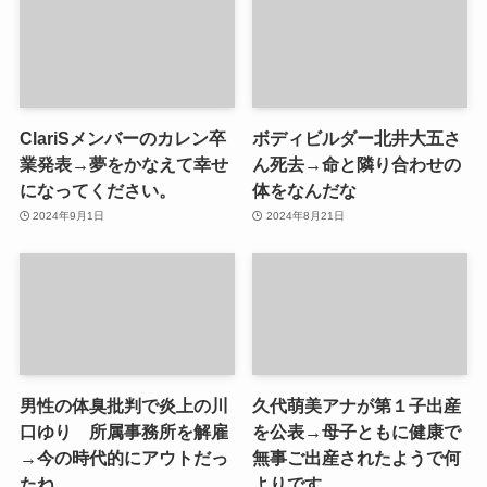
ClariSメンバーのカレン卒
ボディビルダー北井大五さ
業発表→夢をかなえて幸せ
ん死去→命と隣り合わせの
になってください。
体をなんだな
2024年9月1日
2024年8月21日
男性の体臭批判で炎上の川
久代萌美アナが第１子出産
口ゆり 所属事務所を解雇
を公表→母子ともに健康で
→今の時代的にアウトだっ
無事ご出産されたようで何
たね
よりです。