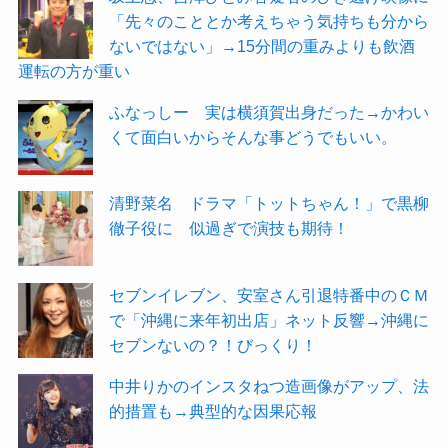
「先々のこととか考えちゃう気持ちも分から
ないではない」→15分間の重みよりも飲酒
運転の方が重い
ふなっしー 実は横須賀出身だった→かわい
くて面白いからそんな事どうでもいい。
清野菜名 ドラマ「トットちゃん！」で黒柳
徹子役に 似過ぎで演技も期待！
セブンイレブン、安室さん引退特番中のＣＭ
で「沖縄に来年初出店」ネット反響→沖縄に
セブンないの？！びっくり！
中井りかのインスタねつ造画像がアップ、法
的措置も→典型的な因果応報