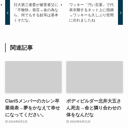
日大第三者委が被害者父に
ワッキー「汚い言葉」で代
「不愉快」発言→金の為な
表非難するネット上に指摘
ら、何でもする奴等は基本
→ワッキーも久しぶり世間
くそだな。
に出れましたね
関連記事
ClariSメンバーのカレン卒
ボディビルダー北井大五さ
業発表→夢をかなえて幸せ
ん死去→命と隣り合わせの
になってください。
体をなんだな
2024年9月1日
2024年8月21日