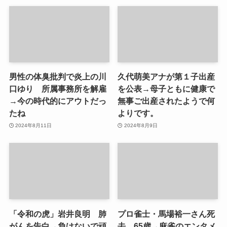
男性の体臭批判で炎上の川
久代萌美アナが第１子出産
口ゆり 所属事務所を解雇
を公表→母子ともに健康で
→今の時代的にアウトだっ
無事ご出産されたようで何
たね
よりです。
2024年8月11日
2024年8月9日
「令和の虎」岩井良明 肺
プロ雀士・馬場裕一さん死
がんを告白→負けないで頑
去 65歳→麻雀のエンタメ