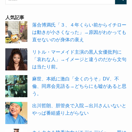
人気記事
落合博満氏「３、４年くらい前からイチロー
は動きが小さくなった」→原因がわかっても
直せないのが身体の衰え
リトル・マーメイド主演の黒人女優批判に
「哀れな人」→イメージと違うのだから文句
は当たり前。
麻世、本紙に激白「全くのうそ」DV、不
倫、同席会見語る→どちらにも嘘があると思
う。
出川哲朗、胆管炎で入院→出川さんいないと
やっぱ番組盛り上がらない