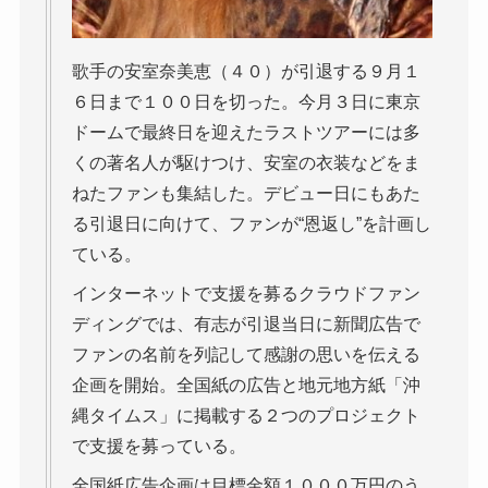
歌手の安室奈美恵（４０）が引退する９月１
６日まで１００日を切った。今月３日に東京
ドームで最終日を迎えたラストツアーには多
くの著名人が駆けつけ、安室の衣装などをま
ねたファンも集結した。デビュー日にもあた
る引退日に向けて、ファンが“恩返し”を計画し
ている。
インターネットで支援を募るクラウドファン
ディングでは、有志が引退当日に新聞広告で
ファンの名前を列記して感謝の思いを伝える
企画を開始。全国紙の広告と地元地方紙「沖
縄タイムス」に掲載する２つのプロジェクト
で支援を募っている。
全国紙広告企画は目標金額１０００万円のう