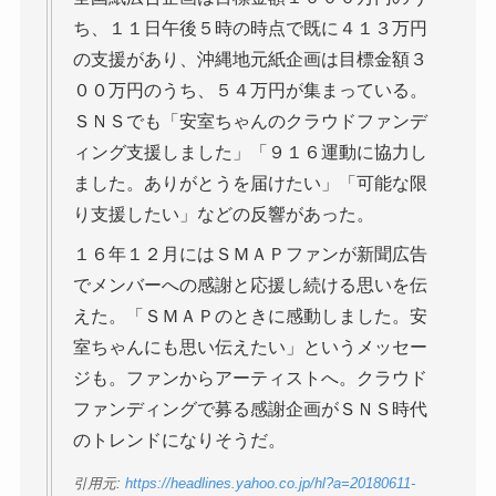
ち、１１日午後５時の時点で既に４１３万円
の支援があり、沖縄地元紙企画は目標金額３
００万円のうち、５４万円が集まっている。
ＳＮＳでも「安室ちゃんのクラウドファンデ
ィング支援しました」「９１６運動に協力し
ました。ありがとうを届けたい」「可能な限
り支援したい」などの反響があった。
１６年１２月にはＳＭＡＰファンが新聞広告
でメンバーへの感謝と応援し続ける思いを伝
えた。「ＳＭＡＰのときに感動しました。安
室ちゃんにも思い伝えたい」というメッセー
ジも。ファンからアーティストへ。クラウド
ファンディングで募る感謝企画がＳＮＳ時代
のトレンドになりそうだ。
引用元:
https://headlines.yahoo.co.jp/hl?a=20180611-