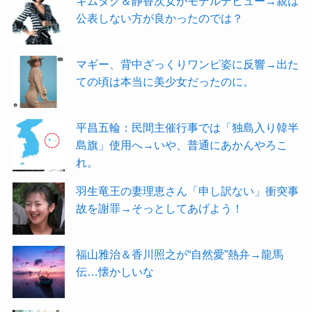
キムタク＆静香次女がモデルデビュー→親は
公表しない方が良かったのでは？
マギー、背中ざっくりワンピ姿に反響→出た
ての頃は本当に美少女だったのに。
平昌五輪：民間主催行事では「独島入り韓半
島旗」使用へ→いや、普通にあかんやろこ
れ。
羽生竜王の妻理恵さん「申し訳ない」衝突事
故を謝罪→そっとしてあげよう！
福山雅治＆香川照之が“自然愛”熱弁→龍馬
伝…懐かしいな