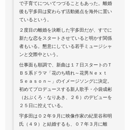
で子育てについてつづることもあった。離婚
後も宇多田は変わらず活動拠点を海外に置い
ているという。
２度目の離婚を決断した宇多田だが、すでに
新たな恋をスタートさせていると明かす関係
者もいる。懇意にしている若手ミュージシャ
ンと交際中という。
仕事面も順調で、新曲は１７日スタートのＴ
ＢＳ系ドラマ「花のち晴れ～花男Ｎｅｘｔ
Ｓｅａｓｏｎ～」のイメージソングに決定。
初めてプロデュースする新人歌手・小袋成彬
（おぶくろ・なりあき、２６）のデビューを
２５日に控えている。
宇多田は０２年９月に映像作家の紀里谷和明
氏（４９）と結婚するも、０７年３月に離