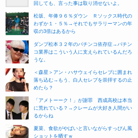
回しても、言った事は取り消せないよ。
松坂、年俸９６％ダウン Ｒソックス時代の
わずか１・５％→それでもサラリーマンの年
収の3倍はあるから
ダンプ松本３２年のパチンコ依存症→パチン
コ業界はこういう人に支えられているんだろ
うな。
＜森星＞アン・ハサウェイらセレブに囲まれ
落ち込む→もう、白人セレブを崇拝するの止
めたら？
「アメトーーク！」が謝罪 西成高校は本当
に荒れている？→クレームが大好き人間がい
るからね
夏菜、食欲がやばいと言いながらすっぴん風
ショットを晒すｗ