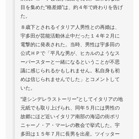
目を集めた“格差婚”は、約４年で終わりを告げ
た。
８歳下とされるイタリア人男性との再婚は、
宇多田が芸能活動休止中だった１４年２月に
電撃的に発表された。当時、男性は宇多田の
公式ＨＰで「平凡な男が、ヒカルのようなス
ーパースターと一緒になるということが不思
議に感じられるかもしれません。私自身も初
めは信じられませんでした」とコメントして
いた。
“逆シンデレラストーリー”としてイタリアの地
元紙でも取り上げられ、同年５月には男性の
故郷にほど近いイタリア南部の海辺の街ポリ
ニャーノ・ア・マーレの教会で挙式した。宇
多田は１５年７月に長男を出産。ツイッター