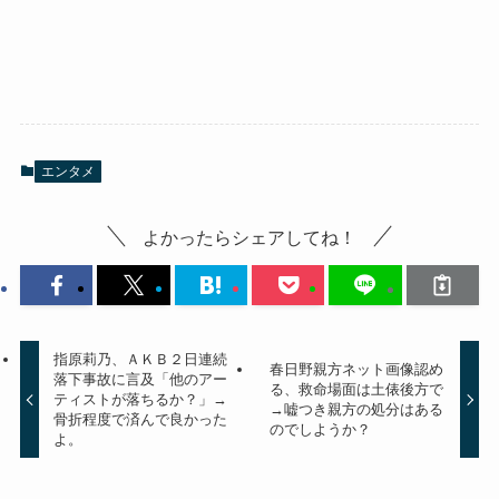
エンタメ
よかったらシェアしてね！
指原莉乃、ＡＫＢ２日連続
春日野親方ネット画像認め
落下事故に言及「他のアー
る、救命場面は土俵後方で
ティストが落ちるか？」→
→嘘つき親方の処分はある
骨折程度で済んで良かった
のでしようか？
よ。