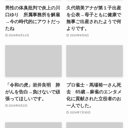
男性の体臭批判で炎上の川
久代萌美アナが第１子出産
口ゆり 所属事務所を解雇
を公表→母子ともに健康で
→今の時代的にアウトだっ
無事ご出産されたようで何
たね
よりです。
2024年8月11日
2024年8月9日
「令和の虎」岩井良明 肺
プロ雀士・馬場裕一さん死
がんを告白→負けないで頑
去 65歳→麻雀のエンタメ
張ってほしいです。
化に貢献された立役者のお
一人でした。
2024年8月2日
2024年7月30日