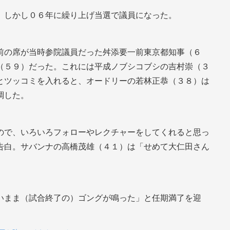
。しかし０６年に繰り上げ当選で議員になった。
前の席が当時参院議員だった舛添要一前東京都知事（６
（５９）だった。これには平成ノブシコブシの吉村崇（３
とツッコミを入れると、オードリーの若林正恭（３８）は
調した。
ので、いろいろフォローやレクチャーをしてくれると思っ
告白。サバンナの高橋茂雄（４１）は「せめて大仁田さん
いまま（試合終了の）ゴングが鳴った」と任期満了を迎