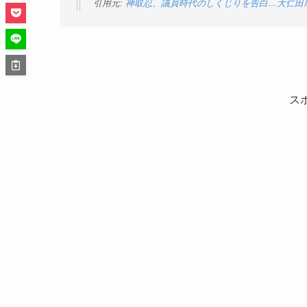
引用元:
神取忍、議員時代のしくじりを告白…大仁田
ス