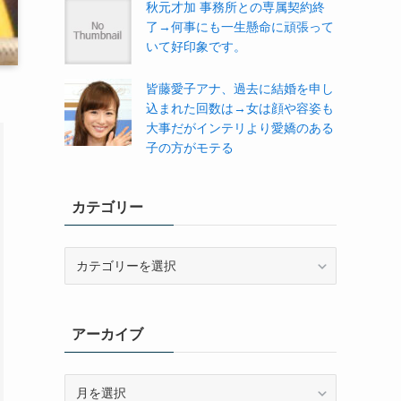
秋元才加 事務所との専属契約終
了→何事にも一生懸命に頑張って
いて好印象です。
皆藤愛子アナ、過去に結婚を申し
込まれた回数は→女は顔や容姿も
大事だがインテリより愛嬌のある
子の方がモテる
カテゴリー
カ
テ
ゴ
リ
アーカイブ
ー
ア