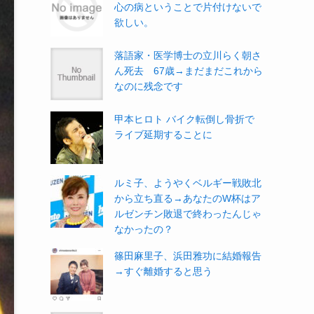
心の病ということで片付けないで
欲しい。
落語家・医学博士の立川らく朝さ
ん死去 67歳→まだまだこれから
なのに残念です
甲本ヒロト バイク転倒し骨折で
ライブ延期することに
ルミ子、ようやくベルギー戦敗北
から立ち直る→あなたのW杯はア
ルゼンチン敗退で終わったんじゃ
なかったの？
篠田麻里子、浜田雅功に結婚報告
→すぐ離婚すると思う