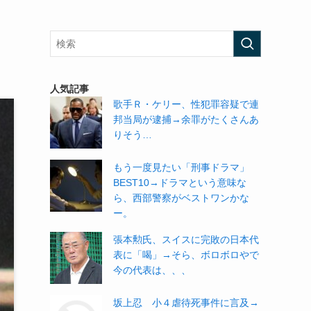
人気記事
歌手Ｒ・ケリー、性犯罪容疑で連
邦当局が逮捕→余罪がたくさんあ
りそう…
もう一度見たい「刑事ドラマ」
BEST10→ドラマという意味な
ら、西部警察がベストワンかな
ー。
張本勲氏、スイスに完敗の日本代
表に「喝」→そら、ボロボロやで
今の代表は、、、
坂上忍 小４虐待死事件に言及→