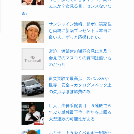
丈夫か？女見る目、センスないな
ぁ。
サンシャイン池崎、超ボロ実家住
む両親に新築プレゼント→本当に
良い人。ずっと応援したい。
宮迫、渡部建の謝罪会見に言及→
会見でのマスコミの質問は酷いも
のだった
衝突実験で最高点、スバルXVが
世界一安全→カタログスペック上
の欠点はほぼ燃費のみ
巨人、由伸采配裏目 ５連敗で６
年ぶり単独最下位→昨年を上回る
大型連敗の可能性がある
ルミ子、ようやくベルギー戦敗北