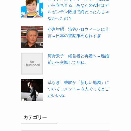
から立ち直る→あなたのW杯はア
ルゼンチン敗退で終わったんじゃ
なかったの？
小倉智昭 渋谷ハロウィーンに苦
言→日本の警察舐められすぎ
河野景子 経営者と再婚へ→離婚
前から交際してたね。
草なぎ、香取が「新しい地図」に
ついてコメント→３人でってとこ
がいいね。
カテゴリー