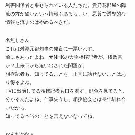
利害関係者と乗せられている人たちだ。貴乃花部屋の隠
蔽の方が酷いという情報もあるらしい。悪質で誘導的な
情報を流すのはやめるべきだ。
名無しさん
これは舛添元都知事の発言に一票いれす。
前にもあったよね、元NHKの大物相撲記者が、桟敷席
か？土俵下から追い出された問題が。
相撲記者も、知ってることを、正直に話せないことはあ
り得るよね。
TVに出演してる相撲記者も口を濁す、顔色を見てると、
分かるんだよね、仕事失うし、相撲協会とは長年馴れ合
いだから。
知ってる本当のことを言えないなってね。
なんだかなぁ