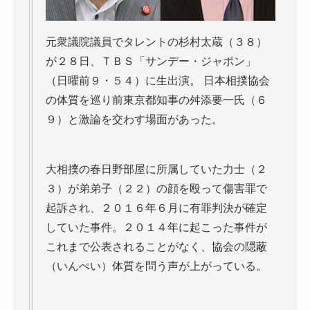
元衆議院議員でタレントの杉村太蔵（３８）
が２８日、ＴＢＳ「サンデー・ジャポン」
（日曜前９・５４）に生出演。 日本相撲協会
の体質を巡り前東京都知事の舛添要一氏（６
９）と激論を交わす場面があった。
大相撲の春日野部屋に所属していた力士（２
３）が弟弟子（２２）の顔を殴って傷害罪で
起訴され、２０１６年６月に有罪判決が確定
していた事件。２０１４年に起こった事件が
これまで公表されることがなく、協会の隠蔽
（いんぺい）体質を問う声が上がっている。