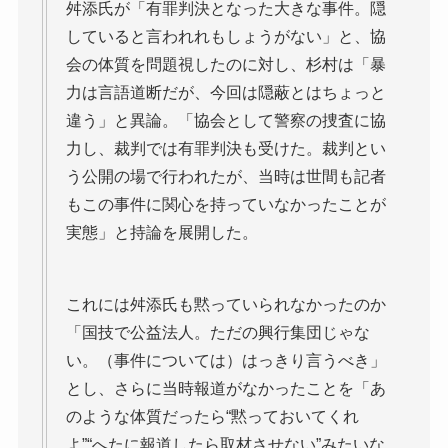
舛添氏が「有罪判決となった大きな事件。隠
していると言われれもしょうがない」と、協
会の体質を問題視したのに対し、杉村は「暴
力は言語道断だが、今回は隠蔽とはちょっと
違う」と異論。「協会として警察の捜査に協
力し、裁判では有罪判決も受けた。裁判とい
う公開の場で行われたが、当時は世間も記者
もこの事件に関心を持っていなかったことが
実態」と持論を展開した。
これには舛添氏も黙っていられなかったのか
「国技で公益法人。ただの興行集団じゃな
い。（事件については）はっきり言うべき」
とし、さらに当時報道がなかったことを「あ
のような体質だったら“黙っておいてくれ
よ”“へたに報道したら取材させない”みたいな