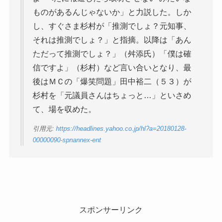
ものがあるんじゃないか」と力説した。しか
し、すぐさま杉村が「推測でしょ？元知事、
それは推測でしょ？」と指摘。以降は「あん
ただって推測でしょ？」（舛添氏）「僕は確
信ですよ」（杉村）など言い合いとなり、最
後はＭＣの「爆笑問題」田中裕二（５３）が
杉村を「元議員さんはちょっと…」といさめ
て、場を収めた。
引用元:
https://headlines.yahoo.co.jp/hl?a=20180128-
00000090-spnannex-ent
スポンサーリンク