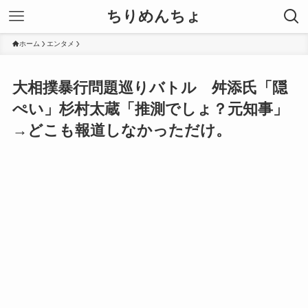
ちりめんちょ
ホーム
エンタメ
大相撲暴行問題巡りバトル 舛添氏「隠
ぺい」杉村太蔵「推測でしょ？元知事」
→どこも報道しなかっただけ。