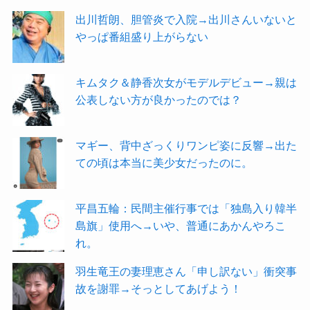
出川哲朗、胆管炎で入院→出川さんいないと
やっぱ番組盛り上がらない
キムタク＆静香次女がモデルデビュー→親は
公表しない方が良かったのでは？
マギー、背中ざっくりワンピ姿に反響→出た
ての頃は本当に美少女だったのに。
平昌五輪：民間主催行事では「独島入り韓半
島旗」使用へ→いや、普通にあかんやろこ
れ。
羽生竜王の妻理恵さん「申し訳ない」衝突事
故を謝罪→そっとしてあげよう！