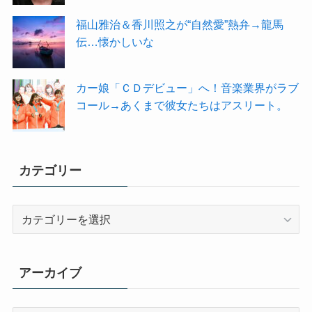
福山雅治＆香川照之が“自然愛”熱弁→龍馬
伝…懐かしいな
カー娘「ＣＤデビュー」へ！音楽業界がラブ
コール→あくまで彼女たちはアスリート。
カテゴリー
カ
テ
ゴ
リ
アーカイブ
ー