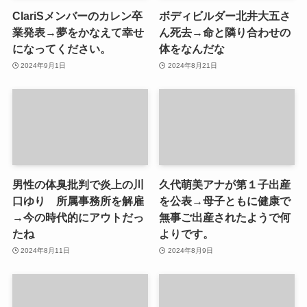
ClariSメンバーのカレン卒
ボディビルダー北井大五さ
業発表→夢をかなえて幸せ
ん死去→命と隣り合わせの
になってください。
体をなんだな
2024年9月1日
2024年8月21日
男性の体臭批判で炎上の川
久代萌美アナが第１子出産
口ゆり 所属事務所を解雇
を公表→母子ともに健康で
→今の時代的にアウトだっ
無事ご出産されたようで何
たね
よりです。
2024年8月11日
2024年8月9日