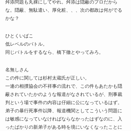
舛添問題も丸裸にしてやれ。舛添は隠蔽のプロだから
な。隠蔽、無駄遣い、厚化粧、、、次の都政は何がでる
かな？
ひとくいばこ
低レベルのバトル。
同じバトルをするなら、橋下徹とやってみろ。
名無しさん
この件に関しては杉村太蔵氏が正しい。
一連の相撲協会の不祥事の流れで、この件もあたかも隠
蔽されていたかのような報道がなされているが、刑事裁
判という場で事件の内容は仔細に公になっているはず。
弟子の暴行死事件以降、報道機関としてこういう問題に
は敏感になっていなければならなかったはずなのに、入
ったばかりの新弟子がある時を境にいなくなったことに