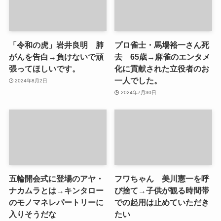
「令和の虎」岩井良明 肺
プロ雀士・馬場裕一さん死
がんを告白→負けないで頑
去 65歳→麻雀のエンタメ
張ってほしいです。
化に貢献された立役者のお
一人でした。
2024年8月2日
2024年7月30日
五輪開会式に登場のアヤ・
フワちゃん 美川憲一を呼
ナカムラとは→キンタロー
び捨て→子供が観る時間帯
のモノマネレパートリーに
での起用は止めていただき
入りそうだな
たい