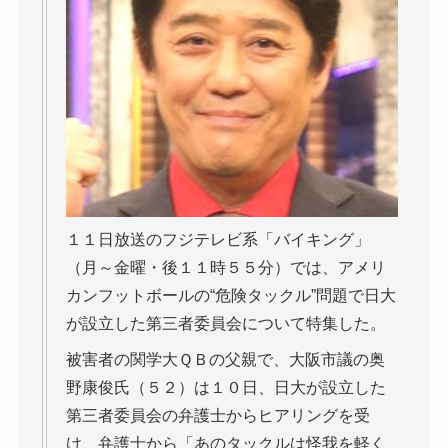
１１日放送のフジテレビ系「バイキング」
（月～金曜・後１１時５５分）では、アメリ
カンフットボールの“危険タックル”問題で日大
が設立した第三者委員会について特集した。
被害者の関学大ＱＢの父親で、大阪市議の奥
野康俊氏（５２）は１０日、日大が設立した
第三者委員会の弁護士からヒアリングを受
け、弁護士から「あのタックルは怪我を軽く