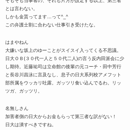
そもそも当事者の、それも片方が設定する以上、第三者
とは言わない。
しかも金貰ってます…って^_^
この弁護士割に合わない仕事引き受けたな。
はまやねん
大嫌いな坂上のゆーことがスイスイ入ってくる不思議。
日大ＯＢ(３０代一人と５０代二人)の言う反内田派会に少
し期待。近藤祐司は立命館の後輩の元コーチ・田中芳行
と長谷川昌泳に言及なし、息子の日大系列校アメフット
部所属をウッカリ吐露。ガッツリ食い込んでるわ。リッ
ツガ、ガッツリ。
名無しさん
加害者側の日大からお金もらって第三者な訳がない！
日大は潰すべきですね。