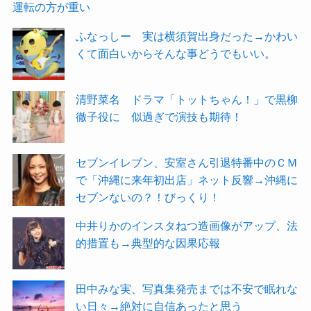
運転の方が重い
ふなっしー 実は横須賀出身だった→かわい
くて面白いからそんな事どうでもいい。
清野菜名 ドラマ「トットちゃん！」で黒柳
徹子役に 似過ぎで演技も期待！
セブンイレブン、安室さん引退特番中のＣＭ
で「沖縄に来年初出店」ネット反響→沖縄に
セブンないの？！びっくり！
中井りかのインスタねつ造画像がアップ、法
的措置も→典型的な因果応報
田中みな実、写真集発売までは不安で眠れな
い日々→絶対に自信あったと思う