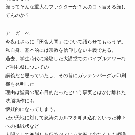
顔ってそんな重大なファクターか？人のコト言える顔し
てんのか？
ア ガ ペ
今夜はさらに「田舎人間」について語らせてもらうぞ。
私自身、基本的には宗教を信仰しない主義である。
過去、学生時代に経験した大講堂でのバイブルアワーな
ど割礼祭についての
講義だと思っていたし、その昔にガッテンバーグが印刷
機を発明した
理由は聖書の配布目的だったという事実とはかけ離れた
洗脳操作にも
懐疑的になってしまう。
だが天地に対して怒涛のカルマを叩き込むといった神々
への挑戦状など
人間として逸脱した行為だという常識は少なくとも認識