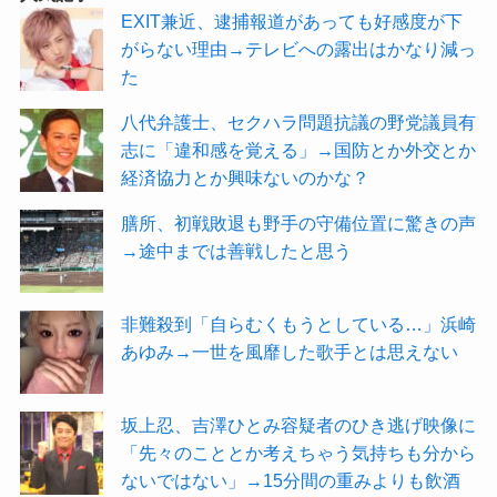
EXIT兼近、逮捕報道があっても好感度が下
がらない理由→テレビへの露出はかなり減っ
た
八代弁護士、セクハラ問題抗議の野党議員有
志に「違和感を覚える」→国防とか外交とか
経済協力とか興味ないのかな？
膳所、初戦敗退も野手の守備位置に驚きの声
→途中までは善戦したと思う
非難殺到「自らむくもうとしている…」浜崎
あゆみ→一世を風靡した歌手とは思えない
坂上忍、吉澤ひとみ容疑者のひき逃げ映像に
「先々のこととか考えちゃう気持ちも分から
ないではない」→15分間の重みよりも飲酒