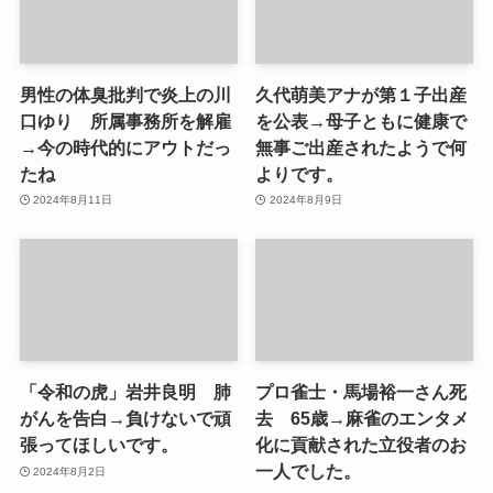
男性の体臭批判で炎上の川
久代萌美アナが第１子出産
口ゆり 所属事務所を解雇
を公表→母子ともに健康で
→今の時代的にアウトだっ
無事ご出産されたようで何
たね
よりです。
2024年8月11日
2024年8月9日
「令和の虎」岩井良明 肺
プロ雀士・馬場裕一さん死
がんを告白→負けないで頑
去 65歳→麻雀のエンタメ
張ってほしいです。
化に貢献された立役者のお
一人でした。
2024年8月2日