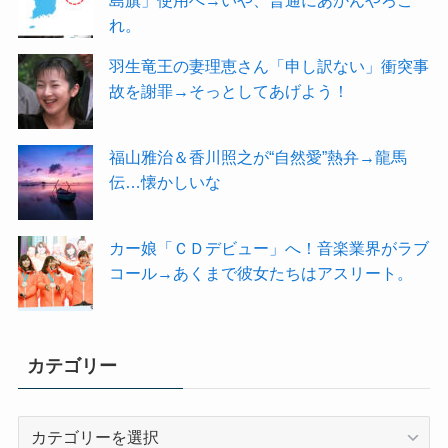
れ。
羽生竜王の妻理恵さん「申し訳ない」衝突事
故を謝罪→そっとしてあげよう！
福山雅治＆香川照之が“自然愛”熱弁→龍馬
伝…懐かしいな
カー娘「ＣＤデビュー」へ！音楽業界がラブ
コール→あくまで彼女たちはアスリート。
カテゴリー
カ