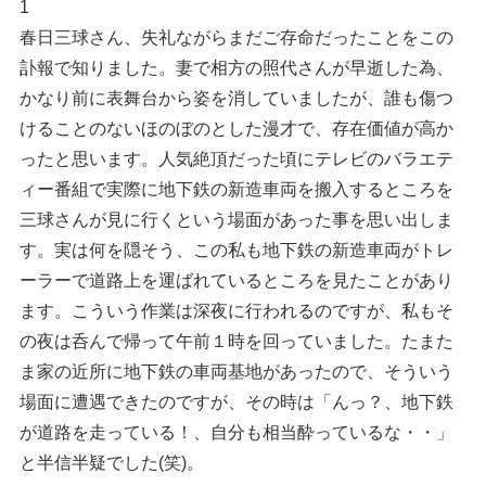
1
春日三球さん、失礼ながらまだご存命だったことをこの
訃報で知りました。妻で相方の照代さんが早逝した為、
かなり前に表舞台から姿を消していましたが、誰も傷つ
けることのないほのぼのとした漫才で、存在価値が高か
ったと思います。人気絶頂だった頃にテレビのバラエテ
ィー番組で実際に地下鉄の新造車両を搬入するところを
三球さんが見に行くという場面があった事を思い出しま
す。実は何を隠そう、この私も地下鉄の新造車両がトレ
ーラーで道路上を運ばれているところを見たことがあり
ます。こういう作業は深夜に行われるのですが、私もそ
の夜は呑んで帰って午前１時を回っていました。たまた
ま家の近所に地下鉄の車両基地があったので、そういう
場面に遭遇できたのですが、その時は「んっ？、地下鉄
が道路を走っている！、自分も相当酔っているな・・」
と半信半疑でした(笑)。