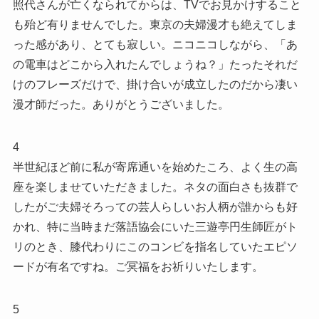
照代さんが亡くなられてからは、TVでお見かけすること
も殆ど有りませんでした。東京の夫婦漫才も絶えてしま
った感があり、とても寂しい。ニコニコしながら、「あ
の電車はどこから入れたんでしょうね？」たったそれだ
けのフレーズだけで、掛け合いが成立したのだから凄い
漫才師だった。ありがとうございました。
4
半世紀ほど前に私が寄席通いを始めたころ、よく生の高
座を楽しませていただきました。ネタの面白さも抜群で
したがご夫婦そろっての芸人らしいお人柄が誰からも好
かれ、特に当時まだ落語協会にいた三遊亭円生師匠がト
リのとき、膝代わりにこのコンビを指名していたエピソ
ードが有名ですね。ご冥福をお祈りいたします。
5