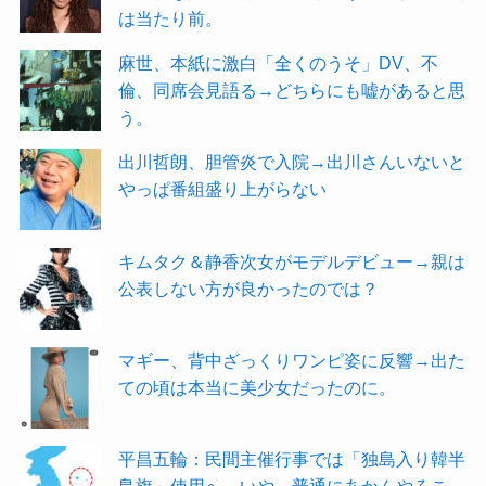
は当たり前。
麻世、本紙に激白「全くのうそ」DV、不
倫、同席会見語る→どちらにも嘘があると思
う。
出川哲朗、胆管炎で入院→出川さんいないと
やっぱ番組盛り上がらない
キムタク＆静香次女がモデルデビュー→親は
公表しない方が良かったのでは？
マギー、背中ざっくりワンピ姿に反響→出た
ての頃は本当に美少女だったのに。
平昌五輪：民間主催行事では「独島入り韓半
島旗」使用へ→いや、普通にあかんやろこ