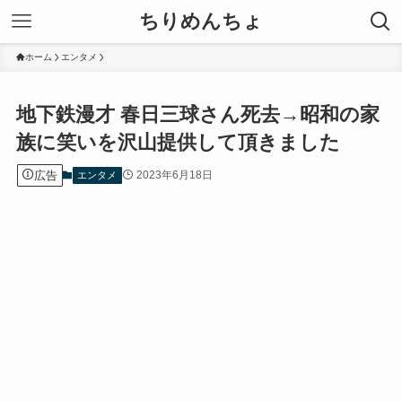
ちりめんちょ
ホーム
エンタメ
地下鉄漫才 春日三球さん死去→昭和の家
族に笑いを沢山提供して頂きました
広告
2023年6月18日
エンタメ