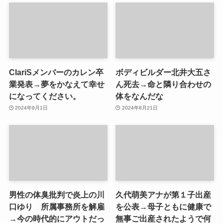
ClariSメンバーのカレン卒
ボディビルダー北井大五さ
業発表→夢をかなえて幸せ
ん死去→命と隣り合わせの
になってください。
体をなんだな
2024年9月1日
2024年8月21日
男性の体臭批判で炎上の川
久代萌美アナが第１子出産
口ゆり 所属事務所を解雇
を公表→母子ともに健康で
→今の時代的にアウトだっ
無事ご出産されたようで何