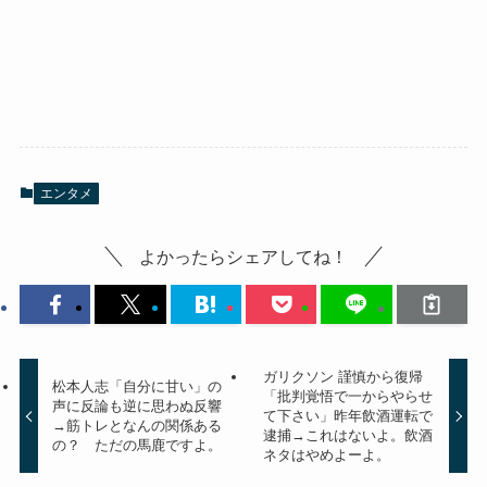
エンタメ
よかったらシェアしてね！
ガリクソン 謹慎から復帰
松本人志「自分に甘い」の
「批判覚悟で一からやらせ
声に反論も逆に思わぬ反響
て下さい」昨年飲酒運転で
→筋トレとなんの関係ある
逮捕→これはないよ。飲酒
の？ ただの馬鹿ですよ。
ネタはやめよーよ。