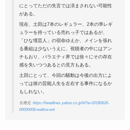
にとってただの失言では済まされない可能性
がある。
現在、土田は7本のレギュラー、2本の準レギ
ュラーを持っている売れっ子ではあるが、
「ひな壇芸人」の宿命ゆえか、メインを張れ
る番組は少ないうえに、視聴者の中にはアン
チもおり、バラエティ界では徐々にその存在
感を失いつつあるとの見方もある。
土田にとって、今回の騒動は今後の出方によ
っては彼の芸能人生を左右する事件になるか
もしれない。
引用元:
https://headlines.yahoo.co.jp/hl?a=20180626-
00000008-reallive-ent