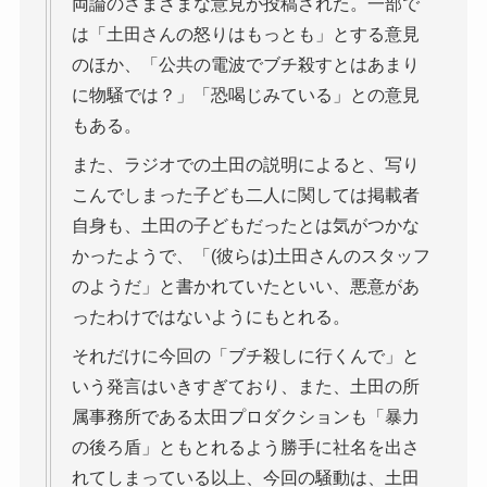
両論のさまざまな意見が投稿された。一部で
は「土田さんの怒りはもっとも」とする意見
のほか、「公共の電波でブチ殺すとはあまり
に物騒では？」「恐喝じみている」との意見
もある。
また、ラジオでの土田の説明によると、写り
こんでしまった子ども二人に関しては掲載者
自身も、土田の子どもだったとは気がつかな
かったようで、「(彼らは)土田さんのスタッフ
のようだ」と書かれていたといい、悪意があ
ったわけではないようにもとれる。
それだけに今回の「ブチ殺しに行くんで」と
いう発言はいきすぎており、また、土田の所
属事務所である太田プロダクションも「暴力
の後ろ盾」ともとれるよう勝手に社名を出さ
れてしまっている以上、今回の騒動は、土田