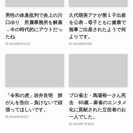
男性の体臭批判で炎上の川
久代萌美アナが第１子出産
口ゆり 所属事務所を解雇
を公表→母子ともに健康で
→今の時代的にアウトだっ
無事ご出産されたようで何
たね
よりです。
2024年8月11日
2024年8月9日
「令和の虎」岩井良明 肺
プロ雀士・馬場裕一さん死
がんを告白→負けないで頑
去 65歳→麻雀のエンタメ
張ってほしいです。
化に貢献された立役者のお
一人でした。
2024年8月2日
2024年7月30日