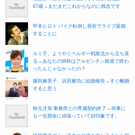
67歳→まだまだこれからなのに残念です
甲本ヒロト バイク転倒し骨折でライブ延期
することに
ルミ子、ようやくベルギー戦敗北から立ち直
る→あなたのW杯はアルゼンチン敗退で終わ
ったんじゃなかったの？
篠田麻里子、浜田雅功に結婚報告→すぐ離婚
すると思う
秋元才加 事務所との専属契約終了→何事に
も一生懸命に頑張っていて好印象です。