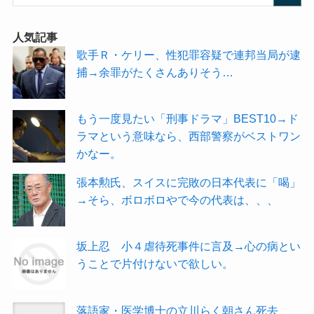
人気記事
歌手Ｒ・ケリー、性犯罪容疑で連邦当局が逮
捕→余罪がたくさんありそう…
もう一度見たい「刑事ドラマ」BEST10→ド
ラマという意味なら、西部警察がベストワン
かなー。
張本勲氏、スイスに完敗の日本代表に「喝」
→そら、ボロボロやで今の代表は、、、
坂上忍 小４虐待死事件に言及→心の病とい
うことで片付けないで欲しい。
落語家・医学博士の立川らく朝さん死去