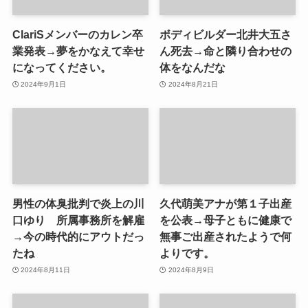
ClariSメンバーのカレン卒
ボディビルダー北井大五さ
業発表→夢をかなえて幸せ
ん死去→命と隣り合わせの
になってください。
体をなんだな
2024年9月1日
2024年8月21日
男性の体臭批判で炎上の川
久代萌美アナが第１子出産
口ゆり 所属事務所を解雇
を公表→母子ともに健康で
→今の時代的にアウトだっ
無事ご出産されたようで何
たね
よりです。
2024年8月11日
2024年8月9日