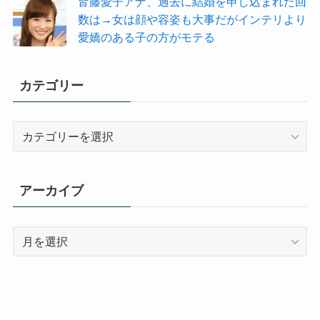
皆藤愛子アナ、過去に結婚を申し込まれた回
数は→女は顔や容姿も大事だがインテリより
愛嬌のある子の方がモテる
カテゴリー
カ
テ
ゴ
リ
アーカイブ
ー
ア
ー
カ
イ
ブ