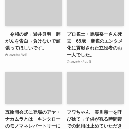
「令和の虎」岩井良明 肺
プロ雀士・馬場裕一さん死
がんを告白→負けないで頑
去 65歳→麻雀のエンタメ
張ってほしいです。
化に貢献された立役者のお
一人でした。
2024年8月2日
2024年7月30日
五輪開会式に登場のアヤ・
フワちゃん 美川憲一を呼
ナカムラとは→キンタロー
び捨て→子供が観る時間帯
のモノマネレパートリーに
での起用は止めていただき