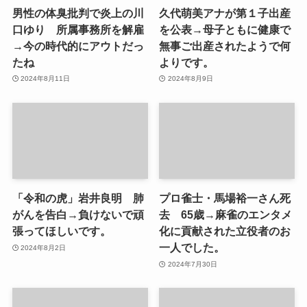
男性の体臭批判で炎上の川
久代萌美アナが第１子出産
口ゆり 所属事務所を解雇
を公表→母子ともに健康で
→今の時代的にアウトだっ
無事ご出産されたようで何
たね
よりです。
2024年8月11日
2024年8月9日
「令和の虎」岩井良明 肺
プロ雀士・馬場裕一さん死
がんを告白→負けないで頑
去 65歳→麻雀のエンタメ
張ってほしいです。
化に貢献された立役者のお
一人でした。
2024年8月2日
2024年7月30日