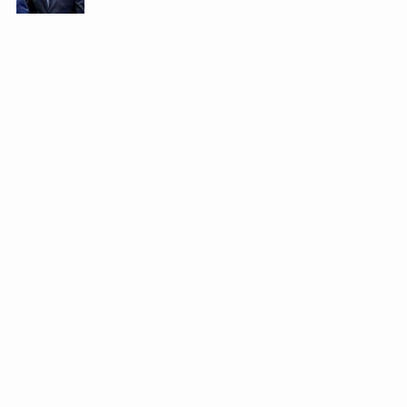
もう一度見たい「刑事ドラマ」BEST10→ド
ラマという意味なら、西部警察がベストワン
かなー。
張本勲氏、スイスに完敗の日本代表に「喝」
→そら、ボロボロやで今の代表は、、、
坂上忍 小４虐待死事件に言及→心の病とい
うことで片付けないで欲しい。
落語家・医学博士の立川らく朝さん死去
67歳→まだまだこれからなのに残念です
甲本ヒロト バイク転倒し骨折でライブ延期
することに