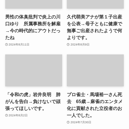
男性の体臭批判で炎上の川
久代萌美アナが第１子出産
口ゆり 所属事務所を解雇
を公表→母子ともに健康で
→今の時代的にアウトだっ
無事ご出産されたようで何
たね
よりです。
2024年8月11日
2024年8月9日
「令和の虎」岩井良明 肺
プロ雀士・馬場裕一さん死
がんを告白→負けないで頑
去 65歳→麻雀のエンタメ
張ってほしいです。
化に貢献された立役者のお
一人でした。
2024年8月2日
2024年7月30日