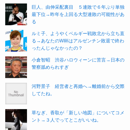
巨人、由伸采配裏目 ５連敗で６年ぶり単独
最下位→昨年を上回る大型連敗の可能性があ
る
ルミ子、ようやくベルギー戦敗北から立ち直
る→あなたのW杯はアルゼンチン敗退で終わ
ったんじゃなかったの？
小倉智昭 渋谷ハロウィーンに苦言→日本の
警察舐められすぎ
河野景子 経営者と再婚へ→離婚前から交際
してたね。
草なぎ、香取が「新しい地図」についてコメ
ント→３人でってとこがいいね。