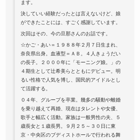
ます。
決していい経験だったとは言えないけど、娘
ができたことには、すごく感謝しています。
次回はその、今の旦那さんのお話です。
☆かご・あい＝１９８８年２月７日生まれ、
奈良県出身。血液型＝ＡＢ。４人きょうだい
の長子。２０００年に「モーニング娘。」の
４期生として辻希美らとともにデビュー。明
るい性格で人気を博し、国民的アイドルとし
て活躍する。
０４年、グループを卒業。幾多の騒動や離婚
を乗り越えて再婚、現在はタレントや女優、
歌手と幅広く活動。家族は一般男性の夫、５
歳長女と１歳長男。９月２５～３０日に東
京・中央区のブディストホールで行われる舞