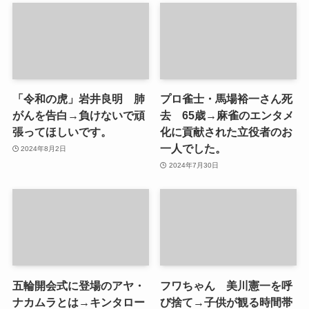
「令和の虎」岩井良明 肺
プロ雀士・馬場裕一さん死
がんを告白→負けないで頑
去 65歳→麻雀のエンタメ
張ってほしいです。
化に貢献された立役者のお
一人でした。
2024年8月2日
2024年7月30日
五輪開会式に登場のアヤ・
フワちゃん 美川憲一を呼
ナカムラとは→キンタロー
び捨て→子供が観る時間帯