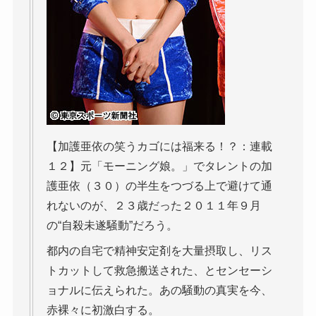
【加護亜依の笑うカゴには福来る！？：連載
１２】元「モーニング娘。」でタレントの加
護亜依（３０）の半生をつづる上で避けて通
れないのが、２３歳だった２０１１年９月
の“自殺未遂騒動”だろう。
都内の自宅で精神安定剤を大量摂取し、リス
トカットして救急搬送された、とセンセーシ
ョナルに伝えられた。あの騒動の真実を今、
赤裸々に初激白する。