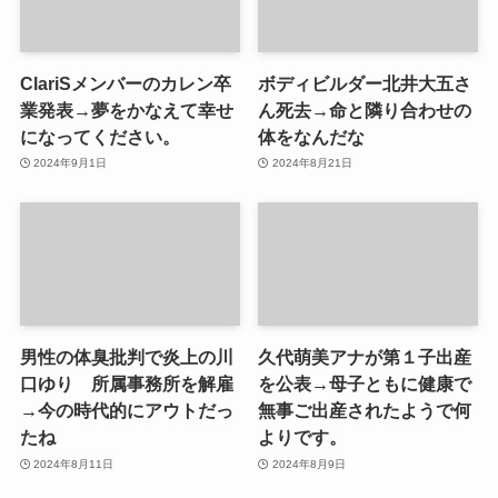
ClariSメンバーのカレン卒
ボディビルダー北井大五さ
業発表→夢をかなえて幸せ
ん死去→命と隣り合わせの
になってください。
体をなんだな
2024年9月1日
2024年8月21日
男性の体臭批判で炎上の川
久代萌美アナが第１子出産
口ゆり 所属事務所を解雇
を公表→母子ともに健康で
→今の時代的にアウトだっ
無事ご出産されたようで何
たね
よりです。
2024年8月11日
2024年8月9日