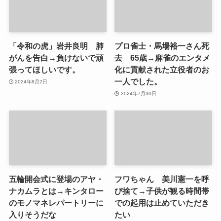
「令和の虎」岩井良明 肺
プロ雀士・馬場裕一さん死
がんを告白→負けないで頑
去 65歳→麻雀のエンタメ
張ってほしいです。
化に貢献された立役者のお
一人でした。
2024年8月2日
2024年7月30日
五輪開会式に登場のアヤ・
フワちゃん 美川憲一を呼
ナカムラとは→キンタロー
び捨て→子供が観る時間帯
のモノマネレパートリーに
での起用は止めていただき
入りそうだな
たい