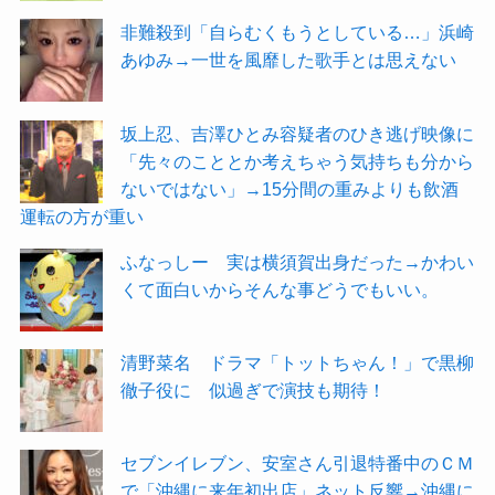
非難殺到「自らむくもうとしている…」浜崎
あゆみ→一世を風靡した歌手とは思えない
坂上忍、吉澤ひとみ容疑者のひき逃げ映像に
「先々のこととか考えちゃう気持ちも分から
ないではない」→15分間の重みよりも飲酒
運転の方が重い
ふなっしー 実は横須賀出身だった→かわい
くて面白いからそんな事どうでもいい。
清野菜名 ドラマ「トットちゃん！」で黒柳
徹子役に 似過ぎで演技も期待！
セブンイレブン、安室さん引退特番中のＣＭ
で「沖縄に来年初出店」ネット反響→沖縄に