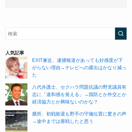
人気記事
EXIT兼近、逮捕報道があっても好感度が下
がらない理由→テレビへの露出はかなり減っ
た
八代弁護士、セクハラ問題抗議の野党議員有
志に「違和感を覚える」→国防とか外交とか
経済協力とか興味ないのかな？
膳所、初戦敗退も野手の守備位置に驚きの声
→途中までは善戦したと思う