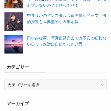
セブンないの？！びっくり！
中井りかのインスタねつ造画像がアップ、法
的措置も→典型的な因果応報
田中みな実、写真集発売までは不安で眠れな
い日々→絶対に自信あったと思う
カテゴリー
カ
テ
ゴ
リ
アーカイブ
ー