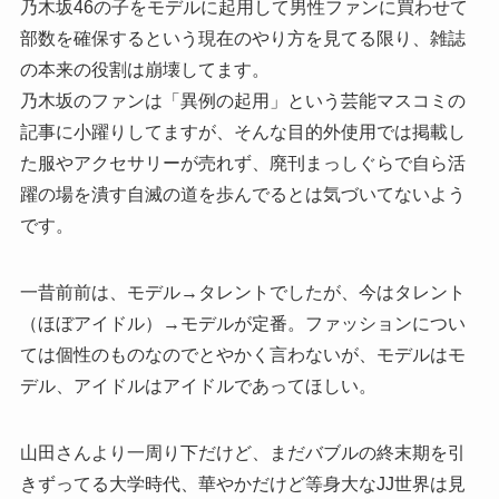
乃木坂46の子をモデルに起用して男性ファンに買わせて
部数を確保するという現在のやり方を見てる限り、雑誌
の本来の役割は崩壊してます。
乃木坂のファンは「異例の起用」という芸能マスコミの
記事に小躍りしてますが、そんな目的外使用では掲載し
た服やアクセサリーが売れず、廃刊まっしぐらで自ら活
躍の場を潰す自滅の道を歩んでるとは気づいてないよう
です。
一昔前前は、モデル→タレントでしたが、今はタレント
（ほぼアイドル）→モデルが定番。ファッションについ
ては個性のものなのでとやかく言わないが、モデルはモ
デル、アイドルはアイドルであってほしい。
山田さんより一周り下だけど、まだバブルの終末期を引
きずってる大学時代、華やかだけど等身大なJJ世界は見