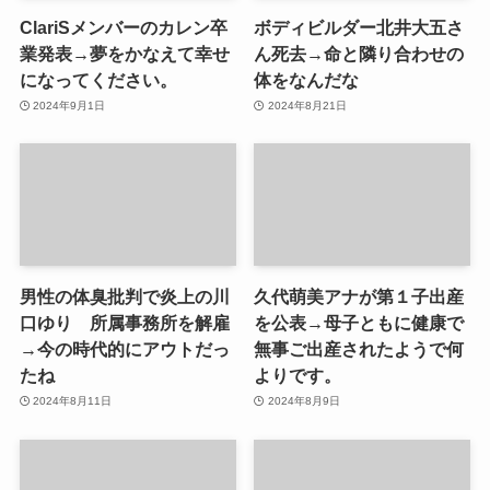
ClariSメンバーのカレン卒
ボディビルダー北井大五さ
業発表→夢をかなえて幸せ
ん死去→命と隣り合わせの
になってください。
体をなんだな
2024年9月1日
2024年8月21日
男性の体臭批判で炎上の川
久代萌美アナが第１子出産
口ゆり 所属事務所を解雇
を公表→母子ともに健康で
→今の時代的にアウトだっ
無事ご出産されたようで何
たね
よりです。
2024年8月11日
2024年8月9日