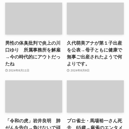
男性の体臭批判で炎上の川
久代萌美アナが第１子出産
口ゆり 所属事務所を解雇
を公表→母子ともに健康で
→今の時代的にアウトだっ
無事ご出産されたようで何
たね
よりです。
2024年8月11日
2024年8月9日
「令和の虎」岩井良明 肺
プロ雀士・馬場裕一さん死
がんを告白→負けないで頑
去 65歳→麻雀のエンタメ