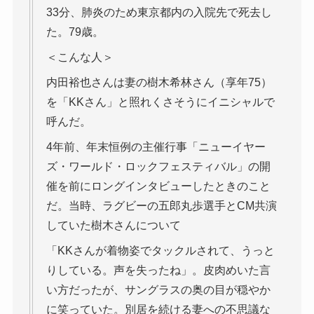
33分、肺炎のため東京都内の入院先で死去し
た。79歳。
＜こんな人＞
内田裕也さんは妻の樹木希林さん（享年75）
を「KKさん」と照れくさそうにイニシャルで
呼んだ。
4年前、年末恒例の主催行事「ニューイヤー
ズ・ワールド・ロックフェスティバル」の開
催を前にロングインタビューしたときのこと
だ。当時、ラグビーの五郎丸歩選手とCM共演
していた樹木さんについて
「KKさんが着物姿でタックルされて、うっと
りしている。声を失ったね」。皮肉めいた言
い方だったが、サングラスの奥の目が穏やか
に笑っていた。別居を続ける妻への不思議な