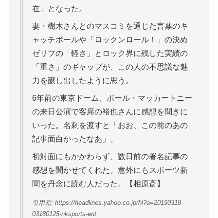
在」となった。
妻・樹木さんとのマスコミを通じた言葉のキ
ャッチボールや「ロックンロール！」の決め
ゼリフの「軽さ」とロック界に残した実績の
「重さ」のギャップが、この人の不思議な魅
力を醸し出したように思う。
6年前の東京ドーム、ポール・マッカートニー
の来日公演で客席の裕也さんに感想を聞きに
いった。名刺を渡すと「おお、この前のあの
記事面白かったなあ」。
初対面にもかかわらず、数日前の署名記事の
感想を聞かせてくれた。意外にもスポーツ新
聞を丹念に読む人だった。【相原斎】
引用元: https://headlines.yahoo.co.jp/hl?a=20190318-
03180125-nksports-ent