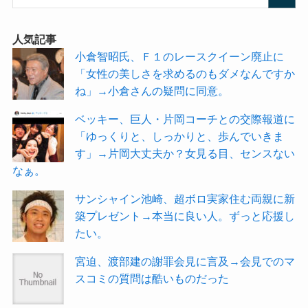
人気記事
小倉智昭氏、Ｆ１のレースクイーン廃止に
「女性の美しさを求めるのもダメなんですか
ね」→小倉さんの疑問に同意。
ベッキー、巨人・片岡コーチとの交際報道に
「ゆっくりと、しっかりと、歩んでいきま
す」→片岡大丈夫か？女見る目、センスない
なぁ。
サンシャイン池崎、超ボロ実家住む両親に新
築プレゼント→本当に良い人。ずっと応援し
たい。
宮迫、渡部建の謝罪会見に言及→会見でのマ
スコミの質問は酷いものだった