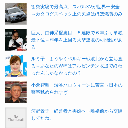
衝突実験で最高点、スバルXVが世界一安全
→カタログスペック上の欠点はほぼ燃費のみ
巨人、由伸采配裏目 ５連敗で６年ぶり単独
最下位→昨年を上回る大型連敗の可能性があ
る
ルミ子、ようやくベルギー戦敗北から立ち直
る→あなたのW杯はアルゼンチン敗退で終わ
ったんじゃなかったの？
小倉智昭 渋谷ハロウィーンに苦言→日本の
警察舐められすぎ
河野景子 経営者と再婚へ→離婚前から交際
してたね。