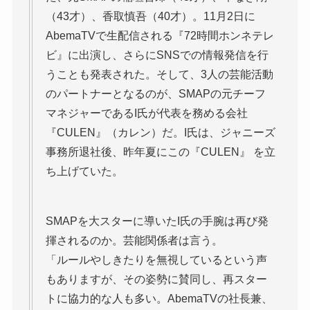
（43才）、香取慎吾（40才）。11月2日に
AbemaTVで生配信される『72時間ホンネテレ
ビ』に出演し、さらにSNSでの情報発信を行
うことも発表された。そして、3人の芸能活動
のパートナーとなるのが、SMAPの元チーフ
マネジャーであるI氏が代表を務める会社
『CULEN』（カレン）だ。I氏は、ジャニーズ
事務所退社後、昨年夏にこの『CULEN』 を立
ち上げていた。
SMAPを大スターに導いたI氏の手腕は再び発
揮されるのか。芸能関係者は言う。
「ルールやしきたりを無視しているという声
もありますが、その姿勢に賛同し、再スター
トに協力的な人も多い。AbemaTVの社長兼、