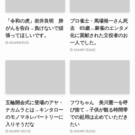
「令和の虎」岩井良明 肺
プロ雀士・馬場裕一さん死
がんを告白→負けないで頑
去 65歳→麻雀のエンタメ
張ってほしいです。
化に貢献された立役者のお
一人でした。
2024年8月2日
2024年7月30日
五輪開会式に登場のアヤ・
フワちゃん 美川憲一を呼
ナカムラとは→キンタロー
び捨て→子供が観る時間帯
のモノマネレパートリーに
での起用は止めていただき
入りそうだな
たい
2024年7月27日
2024年7月24日