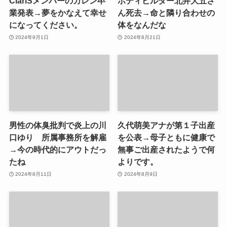
ClariSメンバーのカレン卒
ボディビルダー北井大五さ
業発表→夢をかなえて幸せ
ん死去→命と隣り合わせの
になってください。
体をなんだな
2024年9月1日
2024年8月21日
男性の体臭批判で炎上の川
久代萌美アナが第１子出産
口ゆり 所属事務所を解雇
を公表→母子ともに健康で
→今の時代的にアウトだっ
無事ご出産されたようで何
たね
よりです。
2024年8月11日
2024年8月9日