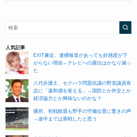
人気記事
EXIT兼近、逮捕報道があっても好感度が下
がらない理由→テレビへの露出はかなり減っ
た
八代弁護士、セクハラ問題抗議の野党議員有
志に「違和感を覚える」→国防とか外交とか
経済協力とか興味ないのかな？
膳所、初戦敗退も野手の守備位置に驚きの声
→途中までは善戦したと思う