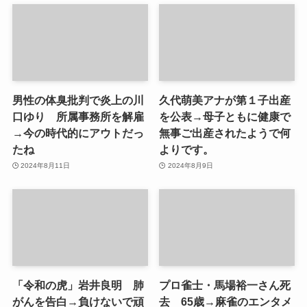
男性の体臭批判で炎上の川
久代萌美アナが第１子出産
口ゆり 所属事務所を解雇
を公表→母子ともに健康で
→今の時代的にアウトだっ
無事ご出産されたようで何
たね
よりです。
2024年8月11日
2024年8月9日
「令和の虎」岩井良明 肺
プロ雀士・馬場裕一さん死
がんを告白→負けないで頑
去 65歳→麻雀のエンタメ