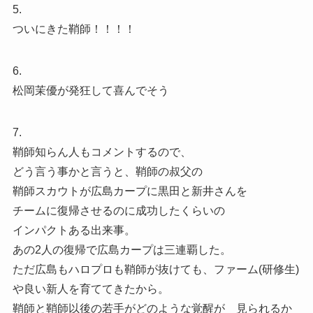
5.
ついにきた鞘師！！！！
6.
松岡茉優が発狂して喜んでそう
7.
鞘師知らん人もコメントするので、
どう言う事かと言うと、鞘師の叔父の
鞘師スカウトが広島カープに黒田と新井さんを
チームに復帰させるのに成功したくらいの
インパクトある出来事。
あの2人の復帰で広島カープは三連覇した。
ただ広島もハロプロも鞘師が抜けても、ファーム(研修生)
や良い新人を育ててきたから。
鞘師と鞘師以後の若手がどのような覚醒が 見られるか