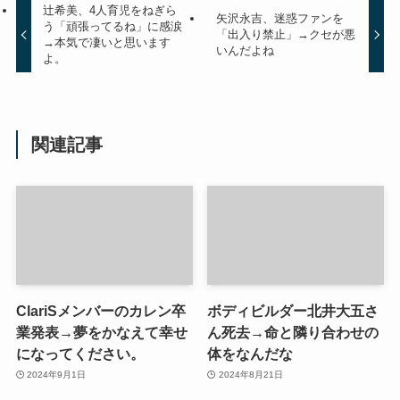
辻希美、4人育児をねぎら
矢沢永吉、迷惑ファンを
う「頑張ってるね」に感涙
「出入り禁止」→クセが悪
→本気で凄いと思います
いんだよね
よ。
関連記事
ClariSメンバーのカレン卒
ボディビルダー北井大五さ
業発表→夢をかなえて幸せ
ん死去→命と隣り合わせの
になってください。
体をなんだな
2024年9月1日
2024年8月21日