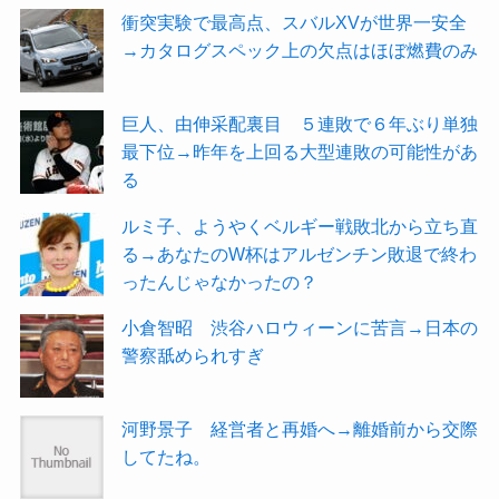
衝突実験で最高点、スバルXVが世界一安全
→カタログスペック上の欠点はほぼ燃費のみ
巨人、由伸采配裏目 ５連敗で６年ぶり単独
最下位→昨年を上回る大型連敗の可能性があ
る
ルミ子、ようやくベルギー戦敗北から立ち直
る→あなたのW杯はアルゼンチン敗退で終わ
ったんじゃなかったの？
小倉智昭 渋谷ハロウィーンに苦言→日本の
警察舐められすぎ
河野景子 経営者と再婚へ→離婚前から交際
してたね。