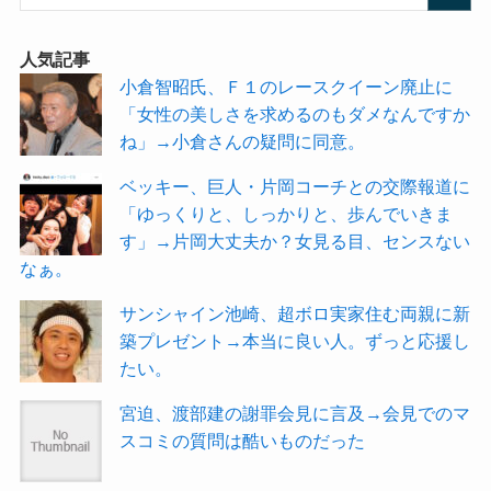
人気記事
小倉智昭氏、Ｆ１のレースクイーン廃止に
「女性の美しさを求めるのもダメなんですか
ね」→小倉さんの疑問に同意。
ベッキー、巨人・片岡コーチとの交際報道に
「ゆっくりと、しっかりと、歩んでいきま
す」→片岡大丈夫か？女見る目、センスない
なぁ。
サンシャイン池崎、超ボロ実家住む両親に新
築プレゼント→本当に良い人。ずっと応援し
たい。
宮迫、渡部建の謝罪会見に言及→会見でのマ
スコミの質問は酷いものだった