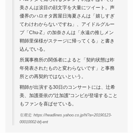
美さんは涙目の顔文字を大量にツイート。声
優界のハロオタ茜屋日海夏さんは「嬉しすぎ
てわけわからないですね」、アイドルグルー
プ「Chu-Z」の加奈さんは「永遠の推しメン
鞘師里保様がステージに帰ってくる」と書き
込んでいる。
所属事務所の関係者によると「契約状態は昨
年発表されたものと変わらないです」と事務
所との再契約ではないという。
鞘師が出演する30日のコンサートには、辻希
美、加護亜依の“辻加護“コンビが登場すること
もファンを喜ばせている。
引用元: https://headlines.yahoo.co.jp/hl?a=20190123-
00010002-bfj-ent