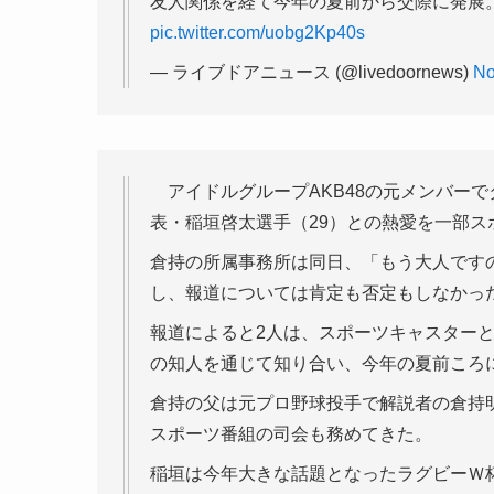
友人関係を経て今年の夏前から交際に発展
pic.twitter.com/uobg2Kp40s
— ライブドアニュース (@livedoornews)
No
アイドルグループAKB48の元メンバーで
表・稲垣啓太選手（29）との熱愛を一部ス
倉持の所属事務所は同日、「もう大人です
し、報道については肯定も否定もしなかっ
報道によると2人は、スポーツキャスター
の知人を通じて知り合い、今年の夏前ころ
倉持の父は元プロ野球投手で解説者の倉持
スポーツ番組の司会も務めてきた。
稲垣は今年大きな話題となったラグビーＷ