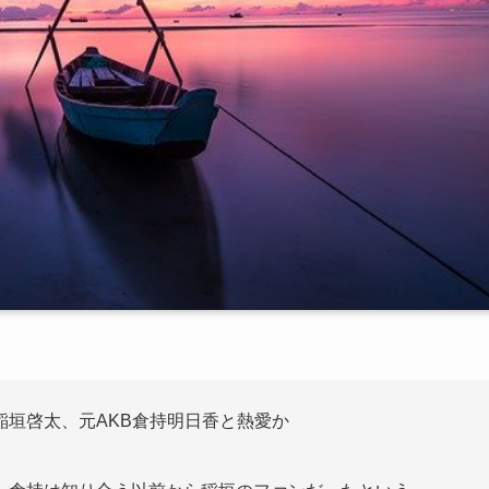
垣啓太、元AKB倉持明日香と熱愛か