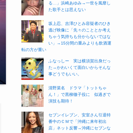
る…」浜崎あゆみ→一世を風靡し
た歌手とは思えない
坂上忍、吉澤ひとみ容疑者のひき
逃げ映像に「先々のこととか考え
ちゃう気持ちも分からないではな
い」→15分間の重みよりも飲酒運
転の方が重い
ふなっしー 実は横須賀出身だっ
た→かわいくて面白いからそんな
事どうでもいい。
清野菜名 ドラマ「トットちゃ
ん！」で黒柳徹子役に 似過ぎで
演技も期待！
セブンイレブン、安室さん引退特
番中のＣＭで「沖縄に来年初出
店」ネット反響→沖縄にセブンな