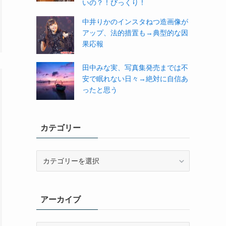
いの？！びっくり！
中井りかのインスタねつ造画像が
アップ、法的措置も→典型的な因
果応報
田中みな実、写真集発売までは不
安で眠れない日々→絶対に自信あ
ったと思う
カテゴリー
カ
テ
ゴ
リ
アーカイブ
ー