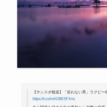
【サンスポ報道】「笑わない男」ラグビー稲
https://t.co/mAO8E5FXns