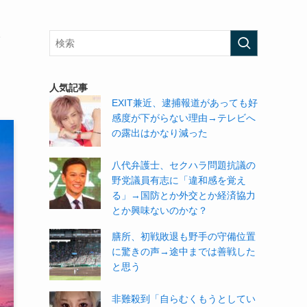
て
人気記事
EXIT兼近、逮捕報道があっても好
感度が下がらない理由→テレビへ
の露出はかなり減った
八代弁護士、セクハラ問題抗議の
野党議員有志に「違和感を覚え
る」→国防とか外交とか経済協力
とか興味ないのかな？
膳所、初戦敗退も野手の守備位置
に驚きの声→途中までは善戦した
と思う
非難殺到「自らむくもうとしてい