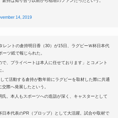
。倉持は知り合う以前から稲垣のファンだったという。
vember 14, 2019
タレントの倉持明日香（30）が15日、ラグビーＷ杯日本代
ポーツ紙で報じられた。
ので、プライベートは本人に任せております」とコメント
た。
として活動する倉持が数年前にラグビーを取材した際に共通
に交際へ発展したという。
明氏。本人もスポーツへの造詣が深く、キャスターとして
杯日本代表のPR（プロップ）として大活躍。試合や取材で