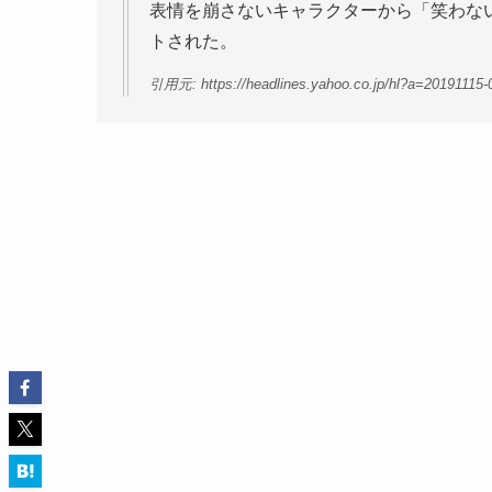
表情を崩さないキャラクターから「笑わな
トされた。
引用元: https://headlines.yahoo.co.jp/hl?a=20191115-0