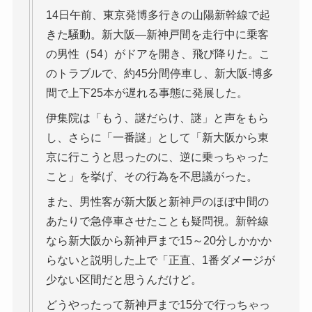
14日午前、東京発博多行きの山陽新幹線で起
きた騒動。新大阪―新神戸間を走行中に乗客
の男性（54）がドアを開き、飛び降りた。こ
のトラブルで、約45分間停車し、新大阪-博多
間で上下25本が遅れる事態に発展した。
伊集院は「もう、謎だらけ、謎」と声をもら
し、さらに「一番謎」として「新大阪から東
京に行こうと思ったのに、逆に乗っちゃった
こと」を挙げ、その行為を不思議がった。
また、男性客が新大阪と新神戸のほぼ中間の
あたりで急停車させたことも疑問視。新幹線
なら新大阪から新神戸まで15～20分しかかか
らないと説明した上で「正直、1番ダメージが
少ない区間だと思うんだけど。
どうやったって新神戸まで15分で行っちゃっ