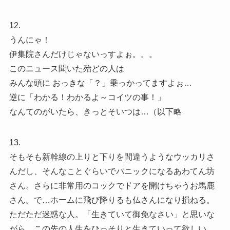
12.
うんにゃ！
伊集院さんだけじゃないっすよぉ。。。
このニュース聞いた殆どの人は
みんな頭に おっきな「？」乗っかってますよぉ…
逆に「わかる！わかるよ～コイツの事！」
なんてのがいたら、きっとそいつは…（以下略
13.
そもそも新幹線の上りと下りを間違うようなウッカリさ
んだし、そんなことぐらいでパニックになるあわてん坊
さん。さらに非常用のコックでドアを開けちゃうお馬鹿
さん。で…ホームに飛び降りるも仏さんになり損ねる。
ただただ迷惑な人。「生きていて御免なさい」と思いな
がら、この先の人生をひっそりと生きていって欲しい。