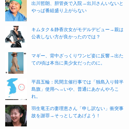
出川哲朗、胆管炎で入院→出川さんいないと
やっぱ番組盛り上がらない
キムタク＆静香次女がモデルデビュー→親は
公表しない方が良かったのでは？
マギー、背中ざっくりワンピ姿に反響→出た
ての頃は本当に美少女だったのに。
平昌五輪：民間主催行事では「独島入り韓半
島旗」使用へ→いや、普通にあかんやろこ
れ。
羽生竜王の妻理恵さん「申し訳ない」衝突事
故を謝罪→そっとしてあげよう！