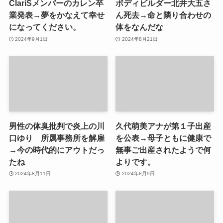
ClariSメンバーのカレン卒
ボディビルダー北井大五さ
業発表→夢をかなえて幸せ
ん死去→命と隣り合わせの
になってください。
体をなんだな
2024年9月1日
2024年8月21日
男性の体臭批判で炎上の川
久代萌美アナが第１子出産
口ゆり 所属事務所を解雇
を公表→母子ともに健康で
→今の時代的にアウトだっ
無事ご出産されたようで何
たね
よりです。
2024年8月11日
2024年8月9日