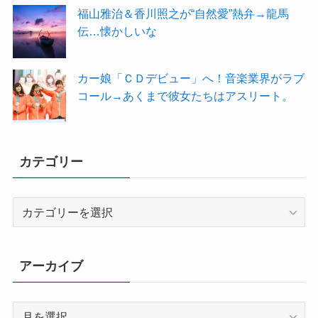
福山雅治＆香川照之が“自然愛”熱弁→龍馬
伝…懐かしいな
カー娘「ＣＤデビュー」へ！音楽業界がラブ
コール→あくまで彼女たちはアスリート。
カテゴリー
カ
テ
ゴ
リ
アーカイブ
ー
ア