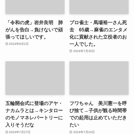
「令和の虎」岩井良明 肺
プロ雀士・馬場裕一さん死
がんを告白→負けないで頑
去 65歳→麻雀のエンタメ
張ってほしいです。
化に貢献された立役者のお
一人でした。
2024年8月2日
2024年7月30日
五輪開会式に登場のアヤ・
フワちゃん 美川憲一を呼
ナカムラとは→キンタロー
び捨て→子供が観る時間帯
のモノマネレパートリーに
での起用は止めていただき
入りそうだな
たい
2024年7月27日
2024年7月24日