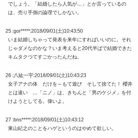
でしょう。「結婚したら人気が…」とか言っているの
は、売り手側の論理でしかない。
25 :
gor*****
:
2018/09/01(土)10:43:50
いま結婚しちゃって発表を来年にすればいいのに。それ
じゃダメなのかな？いま考えると20代半ばで結婚できた
キムタクつてすごかったんだね。
26 :
八紘一宇
:
2018/09/01(土)10:43:23
女子アナの体 だけを～もて遊び そして捨てた！ 櫻井
とは違い …「ニノ」は、きちんと「男のケジメ」を付
けようとしてる。偉いよ。
27 :
bns*****
:
2018/09/01(土)10:43:12
東山紀之のことをハゲというのはやめて欲しい。