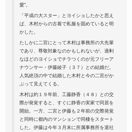
愛”。
「平成の大スター」とヨイショしたかと思え
ば、木村からの古着で私服を固めていると明
かした。
たしかに二宮にとって木村は事務所の大先輩
であり、尊敬対象なのかもしれないが、過剰
なほどのヨイショでチラつくのが元フリーア
ナウンサー・伊藤綾子（３７）との結婚だ。
人気絶頂の中で結婚した木村と今の二宮がか
ぶって見えてくる。
木村は約１９年前、工藤静香（４８）との交
際が発覚すると、すぐに静香の実家で同居を
開始。一方、二宮と伊藤も２年前の交際発覚
と同時に都内のマンションで同棲をスタート
した。伊藤は今年３月末に所属事務所を退社