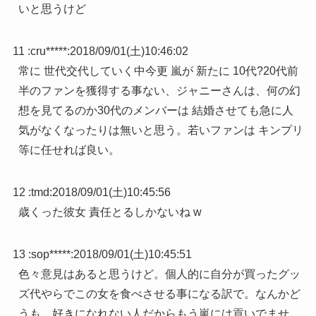
いと思うけど
11 :
cru*****
:
2018/09/01(土)10:46:02
常に 世代交代していく中今更 嵐が 新たに 10代?20代前
半のファンを獲得する事ない、ジャニーさんは、何の幻
想を見てるのか30代のメンバーは 結婚させても急に人
気がなくなったりは無いと思う。若いファンは キンプリ
等に任せれば良い。
12 :
tmd
:
2018/09/01(土)10:45:56
歳くった彼女 責任とるしかないね w
13 :
sop*****
:
2018/09/01(土)10:45:51
色々意見はあると思うけど。個人的に自分が買ったグッ
ズ代やらでこの女を食べさせる事になる訳で。なんかど
うも…好きになれない人だからもう嵐には貢いでませ