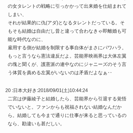
の女タレントの戦略に引っかかって出来婚を仕組まれて
しまい、
それが結果的に仇(アダ)となるタレントだっている。そ
もそも結婚は自由だし昔と違って合わなきゃ即離婚も可
能な時代なのに、
雇用する側が結婚を制限する事自体がまさにパワハラ。
もっと言うなら憲法違反だよ。芸能界映画界は大体左翼
の塊と聞くが、護憲派の連中なのにジャニーズのそう言
う体質を責める左翼がいないのは矛盾だよなぁ‥
20 :
日本大好き
:
2018/09/01(土)10:44:24
二宮は伊藤綾子と結婚したら、芸能界から引退する覚悟
でいないと。ファンからも祝福されない結婚なんだか
ら。結婚しても今まで通りに仕事が来ると思っているの
なら、勘違いも甚だしい。