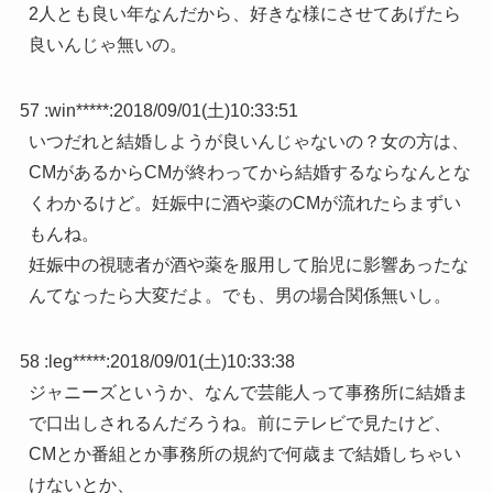
2人とも良い年なんだから、好きな様にさせてあげたら
良いんじゃ無いの。
57 :
win*****
:
2018/09/01(土)10:33:51
いつだれと結婚しようが良いんじゃないの？女の方は、
CMがあるからCMが終わってから結婚するならなんとな
くわかるけど。妊娠中に酒や薬のCMが流れたらまずい
もんね。
妊娠中の視聴者が酒や薬を服用して胎児に影響あったな
んてなったら大変だよ。でも、男の場合関係無いし。
58 :
leg*****
:
2018/09/01(土)10:33:38
ジャニーズというか、なんで芸能人って事務所に結婚ま
で口出しされるんだろうね。前にテレビで見たけど、
CMとか番組とか事務所の規約で何歳まで結婚しちゃい
けないとか、