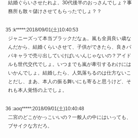
結婚ぐらいさせたれよ。30代後半のおっさんでしょ？事
務所も散々儲けさせてもらったでしょ？？
35 :
k*****
:
2018/09/01(土)10:40:53
ジャニーズって本当ブラックだなぁ。嵐も全員良い歳な
んだから、結婚くらいさせて、子供ができたら、良きパ
パキャラで売り出していけばいいんじゃないの？アイド
ルも世代交代でしょ。いつまでも嵐が牽引するわけには
いかんでしょ。結婚したら、人気落ちるのは仕方ないこ
とだし、まあ、本人の振る舞いにも寄ると思うけど、そ
れも本人覚悟の上でしょ。
36 :
aoq*****
:
2018/09/01(土)10:40:48
二宮のどこがかっこいいの？一般人の中にはいっても、
ブサイクな方だろ。