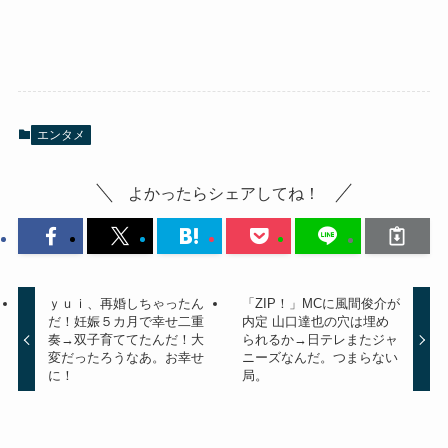
エンタメ
よかったらシェアしてね！
ｙｕｉ、再婚しちゃったん
「ZIP！」MCに風間俊介が
だ！妊娠５カ月で幸せ二重
内定 山口達也の穴は埋め
奏→双子育ててたんだ！大
られるか→日テレまたジャ
変だったろうなあ。お幸せ
ニーズなんだ。つまらない
に！
局。