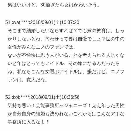
男はいいけど、30過ぎたら女はかわいそう。
51 :
wat*****
:
2018/09/01(土)10:37:20
そこまで結婚したいならすれば？でも嫁の教育は、しっ
かりしないとね。匂わせって要は自慢でしょ？世の中の
女性がみんなニノのファンでは、
ないが不愉快に思う人がいることを考えられる人じゃな
いと年はとってもアイドル、その嫁になるんだったら
ね。私ならこんな女選ぶアイドルは、嫌だけど。ニノフ
ァンは、寛大だな。
52 :
kob*****
:
2018/09/01(土)10:36:56
気持ち悪い！芸能事務所～ジャニーズ！ええ年した男性
が自分自身の結婚も決めれないこれからはこんなアホな
事務所に入るなよ！