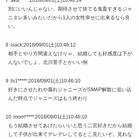
7 :
aka*****
:
2018/09/01(土)10:46:14
別にいいんじゃない。期待させて捨てる鬼畜すぎるジャ
ニタレ多いみたいだから1人の女性幸せに出来るなら良
い。
8 :
isack
:
2018/09/01(土)10:46:12
相手とやり方間違えなけりゃ、結婚しても好感度は下が
んないでしょ。北川景子とかいい例
9 :
hi1*****
:
2018/09/01(土)10:46:10
好きにさせたれや腐れジャニーズがSMAP解散に追い込
んだ時点でジャニーズはもう終わり
10 :
mom*****
:
2018/09/01(土)10:46:10
もう結婚させてあげたらいいと思う二宮好きだから結婚
して子供が出来てデレデレしてるとこ見たいぞ。見れな