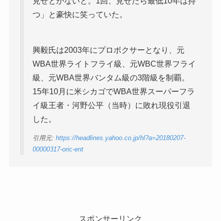
見せとかないと。1回、見せたら最低10年は持
つ」と豪快に笑っていた。
興毅氏は2003年にプロボクサーとなり、元
WBA世界ライトフライ級、元WBC世界フライ
級、元WBA世界バンタム級の3階級を制覇。
15年10月に米シカゴでWBA世界スーパーフラ
イ級王者・河野公平（当時）に敗れ現役引退
した。
引用元:
https://headlines.yahoo.co.jp/hl?a=20180207-
00000317-oric-ent
スポンサーリンク