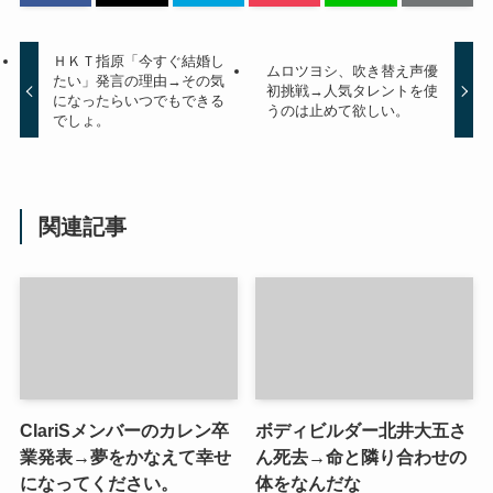
ＨＫＴ指原「今すぐ結婚し
ムロツヨシ、吹き替え声優
たい」発言の理由→その気
初挑戦→人気タレントを使
になったらいつでもできる
うのは止めて欲しい。
でしょ。
関連記事
ClariSメンバーのカレン卒
ボディビルダー北井大五さ
業発表→夢をかなえて幸せ
ん死去→命と隣り合わせの
になってください。
体をなんだな