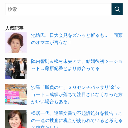
人気記事
池坊氏、日大会見をズバッと斬るも…→同類
のオマエが言うな！
陣内智則＆松村未央アナ、結婚後初ツーショ
ット→藤原紀香とより似合ってる
沙羅「勝負の年」２０センチバッサリ“金”シ
ョート→成績が落ちて注目されなくなった方
がいい場合もある。
松居一代、達筆文書で不起訴処分を報告→こ
の一連の捜査に税金が使われていると考える
と腹立たしい