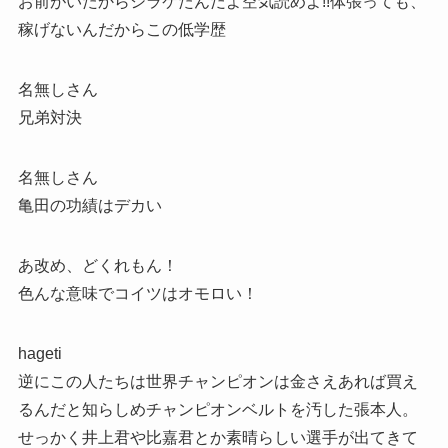
お前がいたからシラケたんだよ空気読めよ!!体張っても、
稼げないんだからこの低学歴
名無しさん
兄弟対決
名無しさん
亀田の功績はデカい
あ改め、どくれもん！
色んな意味でコイツはオモロい！
hageti
逆にこの人たちは世界チャンピオンは金さえあれば買え
るんだと知らしめチャンピオンベルトを汚した張本人。
せっかく井上君や比嘉君とか素晴らしい選手が出てきて