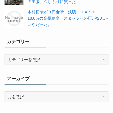
の主張、久しぶりに笑った
木村拓哉が０円食堂 鉄腕！ＤＡＳＨ！！
18.6％の高視聴率→スタッフへの圧がなんか
いやだった。
カテゴリー
カ
テ
ゴ
リ
アーカイブ
ー
ア
ー
カ
イ