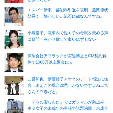
エスパー伊東 芸能界引退を表明…股関節状
態悪く→懐かしい…流石に歳なんですね。
小島慶子、電車内で泣く子の母親を責める声
に疑問→泣かせ放しで良いはずもない
保険会社アフラックが宮迫博之とCM契約解
除で1000万以上返金にｗ
二宮和也 伊藤綾子アナとのデート報道に無
言→まぁこの場合沈黙しかないですよね二宮
さんの立場だと。
「Ｖ６の愛なんだ」でヒガシマルが急上昇
中３女子の未成年の主張で話題沸騰→未成年