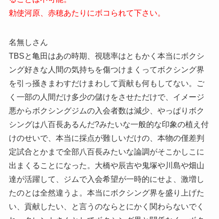
勅使河原、赤穂あたりにボコられて下さい。
名無しさん
TBSと亀田はあの時期、視聴率はともかく本当にボクシ
ング好きな人間の気持ちを傷つけまくってボクシング界
を引っ掻きまわすだけまわして貢献も何もしてない。ご
く一部の人間だけ多少の儲けをさせただけで、イメージ
悪からボクシングジムの入会者数は減少、やっぱりボク
シングは八百長あるんだ?みたいな一般的な印象の植え付
けのせいで、本当に採点が難しいだけの、本物の僅差判
定試合とかまで全部八百長みたいな論調がそこかしこに
出まくることになった。大橋や辰吉や鬼塚や川島や畑山
達が活躍して、ジムで入会希望が一時的にせよ、激増し
たのとは全然違うよ。本当にボクシング界を盛り上げた
い、貢献したい、と言うのならとにかく関わらないでく