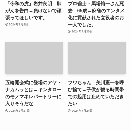
「令和の虎」岩井良明 肺
プロ雀士・馬場裕一さん死
がんを告白→負けないで頑
去 65歳→麻雀のエンタメ
張ってほしいです。
化に貢献された立役者のお
一人でした。
2024年8月2日
2024年7月30日
五輪開会式に登場のアヤ・
フワちゃん 美川憲一を呼
ナカムラとは→キンタロー
び捨て→子供が観る時間帯
のモノマネレパートリーに
での起用は止めていただき
入りそうだな
たい
2024年7月27日
2024年7月24日