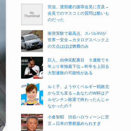
宮迫、渡部建の謝罪会見に言及→
会見でのマスコミの質問は酷いも
のだった
衝突実験で最高点、スバルXVが
世界一安全→カタログスペック上
の欠点はほぼ燃費のみ
巨人、由伸采配裏目 ５連敗で６
年ぶり単独最下位→昨年を上回る
大型連敗の可能性がある
ルミ子、ようやくベルギー戦敗北
から立ち直る→あなたのW杯はア
ルゼンチン敗退で終わったんじゃ
なかったの？
小倉智昭 渋谷ハロウィーンに苦
言→日本の警察舐められすぎ