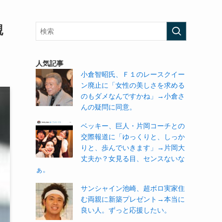
親
人気記事
小倉智昭氏、Ｆ１のレースクイー
ン廃止に「女性の美しさを求める
のもダメなんですかね」→小倉さ
んの疑問に同意。
ベッキー、巨人・片岡コーチとの
交際報道に「ゆっくりと、しっか
りと、歩んでいきます」→片岡大
丈夫か？女見る目、センスないな
ぁ。
サンシャイン池崎、超ボロ実家住
む両親に新築プレゼント→本当に
良い人。ずっと応援したい。