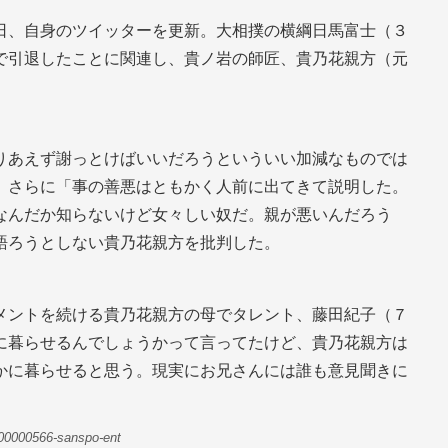
日、自身のツイッターを更新。大相撲の横綱日馬富士（３
で引退したことに関連し、貴ノ岩の師匠、貴乃花親方（元
りあえず謝っとけばいいだろうといういい加減なものでは
。さらに「事の善悪はともかく人前に出てきて説明した。
なんだか知らないけど女々しい奴だ。親が悪いんだろう
語ろうとしない貴乃花親方を批判した。
メントを続ける貴乃花親方の母でタレント、藤田紀子（７
に暮らせるんでしょうかって言ってたけど、貴乃花親方は
かに暮らせると思う。現実にお兄さんには誰も意見聞きに
0-00000566-sanspo-ent