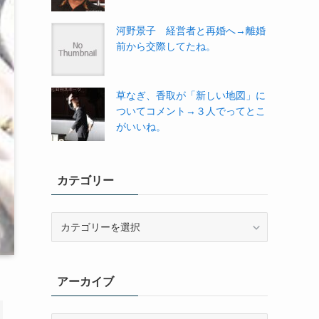
河野景子 経営者と再婚へ→離婚
前から交際してたね。
草なぎ、香取が「新しい地図」に
ついてコメント→３人でってとこ
がいいね。
カテゴリー
カ
テ
ゴ
リ
アーカイブ
ー