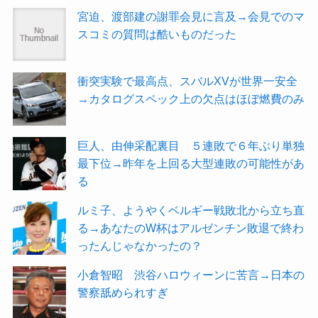
宮迫、渡部建の謝罪会見に言及→会見でのマ
スコミの質問は酷いものだった
衝突実験で最高点、スバルXVが世界一安全
→カタログスペック上の欠点はほぼ燃費のみ
巨人、由伸采配裏目 ５連敗で６年ぶり単独
最下位→昨年を上回る大型連敗の可能性があ
る
ルミ子、ようやくベルギー戦敗北から立ち直
る→あなたのW杯はアルゼンチン敗退で終わ
ったんじゃなかったの？
小倉智昭 渋谷ハロウィーンに苦言→日本の
警察舐められすぎ