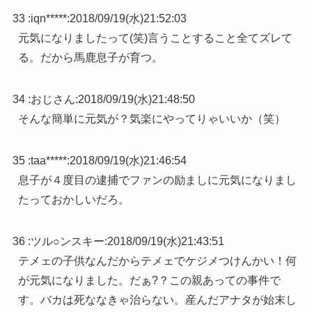
33 :
iqn*****
:
2018/09/19(水)21:52:03
元気になりましたって(笑)言うことすること全てズレて
る。だから馬鹿息子が育つ。
34 :
おじさん
:
2018/09/19(水)21:48:50
そんな簡単に元気が？気楽にやってりゃいいか（笑）
35 :
taa*****
:
2018/09/19(水)21:46:54
息子が４度目の逮捕でファンの励ましに元気になりまし
たっておかしいだろ。
36 :
ツル○ンスキー
:
2018/09/19(水)21:43:51
テメェの子供なんだからテメェでケジメつけんかい！何
が元気になりました。だぁ?？この親あっての事件で
す。バカは死ななきゃ治らない。産んだアナタが始末し