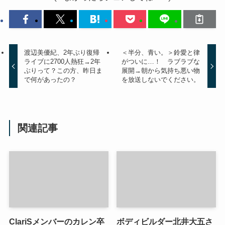
渡辺美優紀、2年ぶり復帰
＜半分、青い。＞鈴愛と律
ライブに2700人熱狂→2年
がついに…！ ラブラブな
ぶりって？この方、昨日ま
展開→朝から気持ち悪い物
で何があったの？
を放送しないでください。
関連記事
ClariSメンバーのカレン卒
ボディビルダー北井大五さ