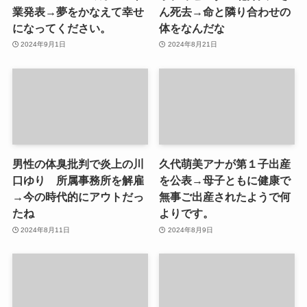
業発表→夢をかなえて幸せ
ん死去→命と隣り合わせの
になってください。
体をなんだな
2024年9月1日
2024年8月21日
男性の体臭批判で炎上の川
久代萌美アナが第１子出産
口ゆり 所属事務所を解雇
を公表→母子ともに健康で
→今の時代的にアウトだっ
無事ご出産されたようで何
たね
よりです。
2024年8月11日
2024年8月9日