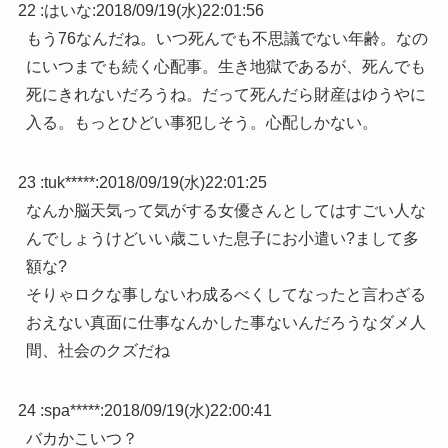
22 :
はいな
:
2018/09/19(水)22:01:56
もう76なんだね。いつ死んでも不思議でない年齢。なの
にいつまでも続く心配事。生き地獄であるが、死んでも
死にきれないだろうね。だって死んだら財産はゆうやに
入る。もっとひどい事犯しそう。心配しかない。
23 :
tuk*****
:
2018/09/19(水)22:01:25
なんか脳天気って気がする女優さんとしてはすごい人な
んでしょうけどいい歳こいた息子にお小遣い?まして多
額な?
そりゃロクな事しないわ成るべくしてなったと言わざる
おえない真面に仕事なんかした事ないんだろうなダメ人
間、社会のクズだね
24 :
spa*****
:
2018/09/19(水)22:00:41
バカかこいつ？