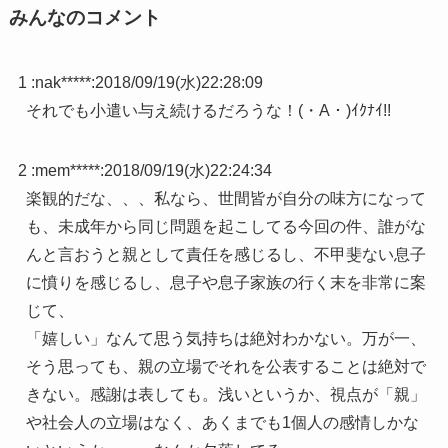
みんなのコメント
1 :
nak*****
:
2018/09/19(水)22:28:09
それでも小遣い与え続けるだろうな！(・A・)ｲｸﾅｲ!!
2 :
mem*****
:
2018/09/19(水)22:24:34
楽観的だな、、、私なら、世間皆が自分の味方になって
も、未成年から同じ問題を起こしてる今回の件、誰がな
んと言おうと親として責任を感じるし、不甲斐ない息子
に憤りを感じるし、息子や息子家族の行く末を非常に案
じて、
「嬉しい」なんて思う気持ちは絶対わかない。万が一、
そう思っても、親の立場でそれを公表することは絶対で
きない。感謝は表しても。浅いというか、視点が「親」
や社会人の立場はなく、あくまでも1個人の感情しかな