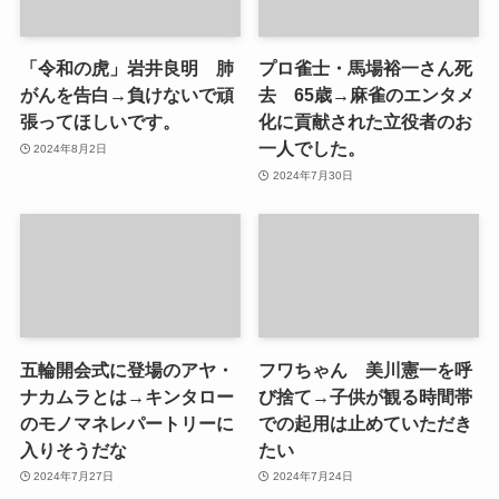
「令和の虎」岩井良明 肺
プロ雀士・馬場裕一さん死
がんを告白→負けないで頑
去 65歳→麻雀のエンタメ
張ってほしいです。
化に貢献された立役者のお
一人でした。
2024年8月2日
2024年7月30日
五輪開会式に登場のアヤ・
フワちゃん 美川憲一を呼
ナカムラとは→キンタロー
び捨て→子供が観る時間帯
のモノマネレパートリーに
での起用は止めていただき
入りそうだな
たい
2024年7月27日
2024年7月24日