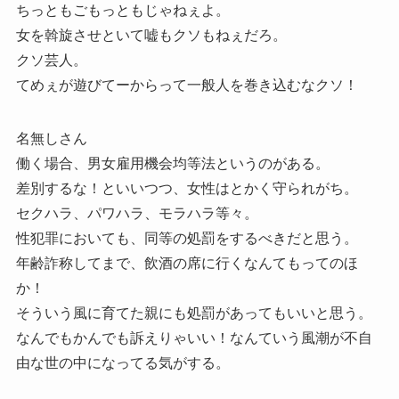
ちっともごもっともじゃねぇよ。
女を斡旋させといて嘘もクソもねぇだろ。
クソ芸人。
てめぇが遊びてーからって一般人を巻き込むなクソ！
名無しさん
働く場合、男女雇用機会均等法というのがある。
差別するな！といいつつ、女性はとかく守られがち。
セクハラ、パワハラ、モラハラ等々。
性犯罪においても、同等の処罰をするべきだと思う。
年齢詐称してまで、飲酒の席に行くなんてもってのほ
か！
そういう風に育てた親にも処罰があってもいいと思う。
なんでもかんでも訴えりゃいい！なんていう風潮が不自
由な世の中になってる気がする。