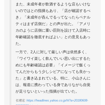
また、未成年者が飲酒するような店もいけな
いのではとの指摘もあり、「店が確認するべ
き」「未成年が呑んでるってなったらペナル
ティはまず店側だ」との声が出た。「アメリ
カのように店側に重い罰則を設けて入店時に
年齢確認を徹底すればよい」との意見もあっ
た。
一方で、2人に対して厳しい声は依然多く、
「ワイワイ楽しく飲んでいい思い出にするた
めにも年齢確認は必要」「イメージで飯くっ
てんだからもう少しシビアになっても良かっ
た」と書き込まれている。特に、小山さんに
は、報道に携わっている身でありながら自覚
が足りないといった指摘が出ていた。
引用元:
https://headlines.yahoo.co.jp/hl?a=20180608-