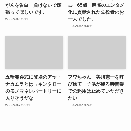
がんを告白→負けないで頑
去 65歳→麻雀のエンタメ
張ってほしいです。
化に貢献された立役者のお
一人でした。
2024年8月2日
2024年7月30日
五輪開会式に登場のアヤ・
フワちゃん 美川憲一を呼
ナカムラとは→キンタロー
び捨て→子供が観る時間帯
のモノマネレパートリーに
での起用は止めていただき
入りそうだな
たい
2024年7月27日
2024年7月24日