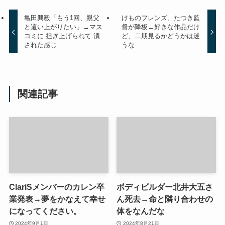
亀田興毅「もう1回、親父
けものフレンズ、たつき監
と這い上がりたい」→マス
督が降板→好きな作品だけ
コミに 担ぎ上げられて 潰
ど、二期見るかどうかは迷
された感じ
うな
関連記事
ClariSメンバーのカレン卒
ボディビルダー北井大五さ
業発表→夢をかなえて幸せ
ん死去→命と隣り合わせの
になってください。
体をなんだな
2024年9月1日
2024年8月21日