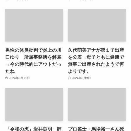
男性の体臭批判で炎上の川
久代萌美アナが第１子出産
口ゆり 所属事務所を解雇
を公表→母子ともに健康で
→今の時代的にアウトだっ
無事ご出産されたようで何
たね
よりです。
2024年8月11日
2024年8月9日
「令和の虎」岩井良明 肺
プロ雀士・馬場裕一さん死