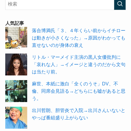
人気記事
落合博満氏「３、４年くらい前からイチロー
は動きが小さくなった」→原因がわかっても
直せないのが身体の衰え
リトル・マーメイド主演の黒人女優批判に
「哀れな人」→イメージと違うのだから文句
は当たり前。
麻世、本紙に激白「全くのうそ」DV、不
倫、同席会見語る→どちらにも嘘があると思
う。
出川哲朗、胆管炎で入院→出川さんいないと
やっぱ番組盛り上がらない