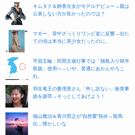
キムタク＆静香次女がモデルデビュー→親は
公表しない方が良かったのでは？
マギー、背中ざっくりワンピ姿に反響→出た
ての頃は本当に美少女だったのに。
平昌五輪：民間主催行事では「独島入り韓半
島旗」使用へ→いや、普通にあかんやろこ
れ。
羽生竜王の妻理恵さん「申し訳ない」衝突事
故を謝罪→そっとしてあげよう！
福山雅治＆香川照之が“自然愛”熱弁→龍馬
伝…懐かしいな