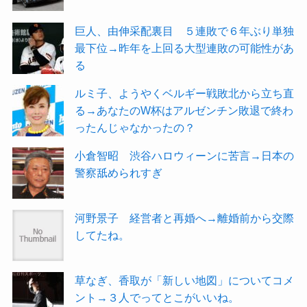
巨人、由伸采配裏目 ５連敗で６年ぶり単独
最下位→昨年を上回る大型連敗の可能性があ
る
ルミ子、ようやくベルギー戦敗北から立ち直
る→あなたのW杯はアルゼンチン敗退で終わ
ったんじゃなかったの？
小倉智昭 渋谷ハロウィーンに苦言→日本の
警察舐められすぎ
河野景子 経営者と再婚へ→離婚前から交際
してたね。
草なぎ、香取が「新しい地図」についてコメ
ント→３人でってとこがいいね。