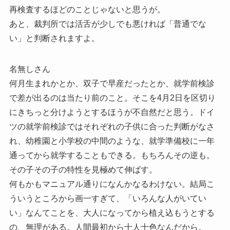
再検査するほどのことじゃないと思うが。
あと、裁判所では活舌が少しでも悪ければ「普通でな
い」と判断されますよ。
名無しさん
何月生まれかとか、双子で早産だったとか、就学前検診
で差が出るのは当たり前のこと。そこを4月2日を区切り
にきちっと分けようとするほうが不自然だと思う。ドイ
ツの就学前検診ではそれぞれの子供に合った判断がなさ
れ、幼稚園と小学校の中間のような、就学準備校に一年
通ってから就学することもできる。もちろんその逆も。
その子その子の特性を見極めて伸ばす。
何もかもマニュアル通りになんかなるわけない。結局こ
ういうところから画一すぎて、「いろんな人がいてい
い」なんてことを、大人になってから植え込もうとする
の、無理がある。人間最初から十人十色なんだから。