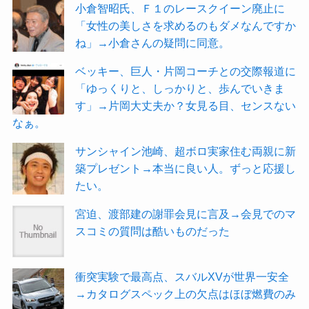
小倉智昭氏、Ｆ１のレースクイーン廃止に
「女性の美しさを求めるのもダメなんですか
ね」→小倉さんの疑問に同意。
ベッキー、巨人・片岡コーチとの交際報道に
「ゆっくりと、しっかりと、歩んでいきま
す」→片岡大丈夫か？女見る目、センスない
なぁ。
サンシャイン池崎、超ボロ実家住む両親に新
築プレゼント→本当に良い人。ずっと応援し
たい。
宮迫、渡部建の謝罪会見に言及→会見でのマ
スコミの質問は酷いものだった
衝突実験で最高点、スバルXVが世界一安全
→カタログスペック上の欠点はほぼ燃費のみ