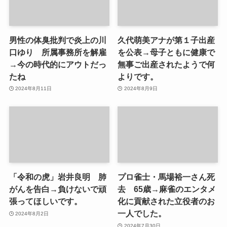
男性の体臭批判で炎上の川
久代萌美アナが第１子出産
口ゆり 所属事務所を解雇
を公表→母子ともに健康で
→今の時代的にアウトだっ
無事ご出産されたようで何
たね
よりです。
2024年8月11日
2024年8月9日
「令和の虎」岩井良明 肺
プロ雀士・馬場裕一さん死
がんを告白→負けないで頑
去 65歳→麻雀のエンタメ
張ってほしいです。
化に貢献された立役者のお
一人でした。
2024年8月2日
2024年7月30日