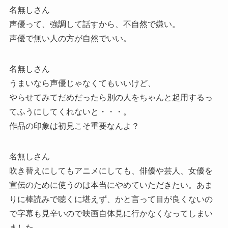
名無しさん
声優って、強調して話すから、不自然で嫌い。
声優で無い人の方が自然でいい。
名無しさん
うまいなら声優じゃなくてもいいけど、
やらせてみてだめだったら別の人をちゃんと起用するっ
てふうにしてくれないと・・・。
作品の印象は初見こそ重要なんよ？
名無しさん
吹き替えにしてもアニメにしても、俳優や芸人、女優を
宣伝のために使うのは本当にやめていただきたい。あま
りに棒読みで聴くに堪えず、かと言って目が良くないの
で字幕も見辛いので映画自体見に行かなくなってしまい
ました。