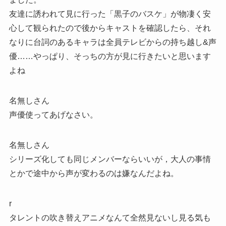
友達に誘われて見に行った「黒子のバスケ」が物凄く安
心して観られたので後からキャストを確認したら、それ
なりに台詞のあるキャラは全員テレビからの持ち越し&声
優……やっぱり、そっちの方が見に行きたいと思います
よね
名無しさん
声優使ってあげなさい。
名無しさん
シリーズ化しても同じメンバーならいいが，大人の事情
とかで途中から声が変わるのは嫌なんだよね。
r
タレントの吹き替えアニメなんて全然見ないし見る気も