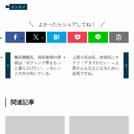
エンタメ
よかったらシェアしてね！
亀田興毅氏、現役復帰の理
上西小百合氏、舛添氏にチ
由は「ボクシング界をもっ
クリ「アタマかたい」→上
と盛り上げたい」→タレン
西さんも公人になるために
トの方が向いている。
必死ですね。
関連記事