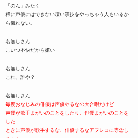
「のん」みたく
稀に声優にはできない凄い演技をやっちゃう人もいるか
ら侮れない。
名無しさん
こいつ不快だから嫌い
名無しさん
これ、誰や？
名無しさん
毎度おなじみの俳優は声優やるなの大合唱だけど
声優が歌手まがいのことをしたり、俳優まがいのことを
した
ときに声優が歌手するな、俳優するなアフレコに専念し