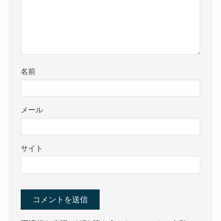
名前
メール
サイト