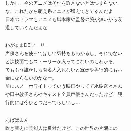
しかし、今のアニメはそれを許さないとはつまらない
な。これだから萌え系アニメが増えてきてるんだよ
日本のドラマもアニメも脚本家や監督の腕が無いから衰
退していくんだよな
わがままDEソーリー
声優さんを使ってほしい気持ちもわかるし、それでない
と演技面でもストーリーが入ってこないのもわかる。
でももう誰かしら有名人入れないと宣伝や興行的にもお
金にならないのかなー。
前にスノーホワイトっていう映画やってて水樹奈々さん
や田中敦子さんやキャスト全員声優さんだったけど、興
行的には今ひとつだってらしいし…
あぱぱまん
吹き替えに芸能人は反対だけど、この世界の片隅にの