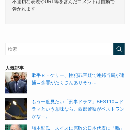
不適切な表現やURL等を含んだコメントは自動で
弾かれます
人気記事
歌手Ｒ・ケリー、性犯罪容疑で連邦当局が逮
捕→余罪がたくさんありそう…
もう一度見たい「刑事ドラマ」BEST10→ド
ラマという意味なら、西部警察がベストワン
かなー。
張本勲氏、スイスに完敗の日本代表に「喝」