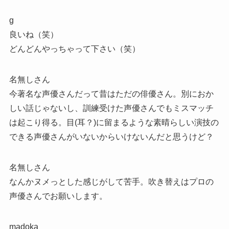
g
良いね（笑）
どんどんやっちゃって下さい（笑）
名無しさん
今著名な声優さんだって昔はただの俳優さん。別におか
しい話じゃないし、訓練受けた声優さんでもミスマッチ
は起こり得る。目(耳？)に留まるような素晴らしい演技の
できる声優さんがいないからいけないんだと思うけど？
名無しさん
なんかヌメっとした感じがして苦手。吹き替えはプロの
声優さんでお願いします。
madoka