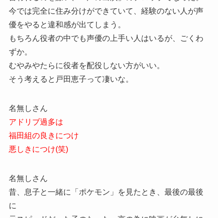
今では完全に住み分けができていて、経験のない人が声
優をやると違和感が出てしまう。
もちろん役者の中でも声優の上手い人はいるが、ごくわ
ずか。
むやみやたらに役者を配役しない方がいい。
そう考えると戸田恵子って凄いな。
名無しさん
アドリブ過多は
福田組の良きにつけ
悪しきにつけ(笑)
名無しさん
昔、息子と一緒に「ポケモン」を見たとき、最後の最後
に