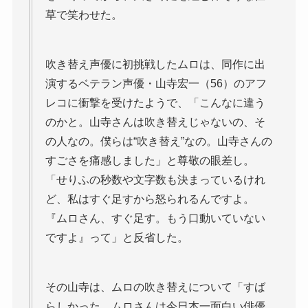
草で笑わせた。
吹き替え声優に初挑戦したムロは、同作に出
演するベテラン声優・山寺宏一（56）のアフ
レコに衝撃を受けたようで、「こんなに違う
のかと。山寺さんは吹き替えじゃないの、そ
の人なの。僕らは“吹き替え”なの。山寺さんの
すごさを痛感しました」と尊敬の眼差し。
「せりふの秒数や文字数も決まっているけれ
ど、私はすぐ足すから怒られるんですよ。
『ムロさん、すぐ足す。もう口動いていない
ですよ』って」と反省した。
その山寺は、ムロの吹き替えについて「すば
らしかった。ムロさんは今日本一面白い俳優