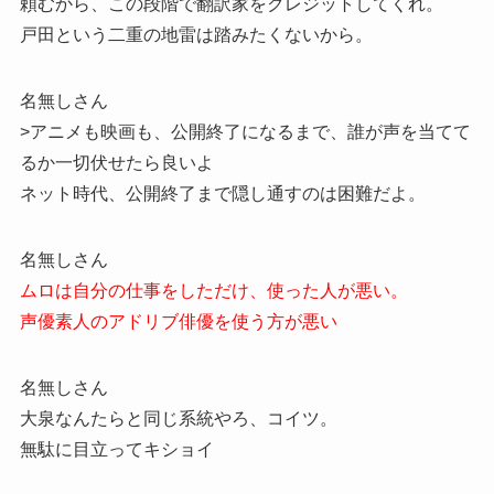
頼むから、この段階で翻訳家をクレジットしてくれ。
戸田という二重の地雷は踏みたくないから。
名無しさん
>アニメも映画も、公開終了になるまで、誰が声を当てて
るか一切伏せたら良いよ
ネット時代、公開終了まで隠し通すのは困難だよ。
名無しさん
ムロは自分の仕事をしただけ、使った人が悪い。
声優素人のアドリブ俳優を使う方が悪い
名無しさん
大泉なんたらと同じ系統やろ、コイツ。
無駄に目立ってキショイ