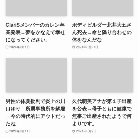
ClariSメンバーのカレン卒
ボディビルダー北井大五さ
業発表→夢をかなえて幸せ
ん死去→命と隣り合わせの
になってください。
体をなんだな
2024年9月1日
2024年8月21日
男性の体臭批判で炎上の川
久代萌美アナが第１子出産
口ゆり 所属事務所を解雇
を公表→母子ともに健康で
→今の時代的にアウトだっ
無事ご出産されたようで何
たね
よりです。
2024年8月11日
2024年8月9日