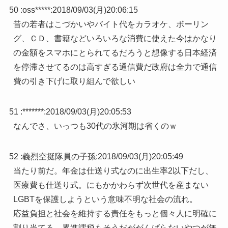
50 :
oss*****
:
2018/09/03(月)20:06:15
昔の若者はこづかいやバイト代をカラオケ、ボーリン
グ、ＣＤ、書籍などいろいろな消費に使えた今はかなり
の金額をスマホにとられてるだろうと想像する日本経済
を停滞させてるのは高すぎる通信費だ政府は全力で通信
費の引き下げに取り組んで欲しい
51 :
*******
:
2018/09/03(月)20:05:53
なんでさ、いっつも30代の氷河期は省くのｗ
52 :
義烈空挺隊員の子孫
:
2018/09/03(月)20:05:49
当たり前だ。年金は仕送り式なのに出生率2以下だし、
医療費も仕送り式。にもかかわらず次世代を産まない
LGBTを保護しようという意味不明な社会の流れ。
応益負担と社会を維持する責任をもっと個々人に明確に
割り当てろ。累進課税もそうだががんばらないやつが無