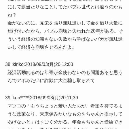
にして罰当たりなことしてたバブル世代とは違うのかも
ね？
金がないのに、見栄を張り無駄遣いして金を借り大量に
焦げ付いたから、バブル崩壊と失われた20年がある。そ
ういう経済の知識もない失敗から学ばないバカが無駄遣
いして経済を崩壊させるんだよ。
38 :
kiriko
:
2018/09/03(月)20:12:03
経済活動鈍るのは年寄が金使わないのも問題あると思う
んでアホみたいに詐欺に大金騙し取られて
39 :
keo*****
:
2018/09/03(月)20:11:39
マツコの「もうちょっと若い人たちが、希望を持てるよ
うな政策なり、未来像みたいなものをちゃんと提示して
あげないと」はすごく分かる。年金もちゃんと受給でき