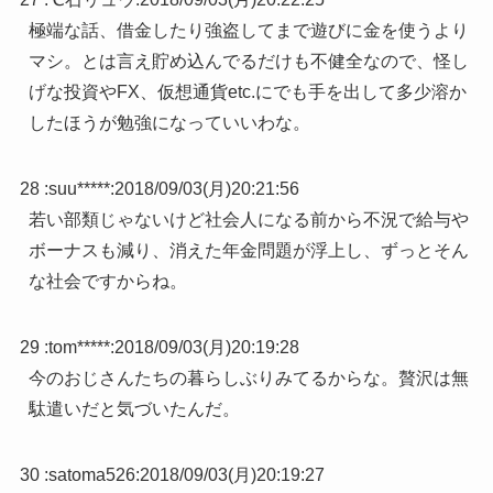
極端な話、借金したり強盗してまで遊びに金を使うより
マシ。とは言え貯め込んでるだけも不健全なので、怪し
げな投資やFX、仮想通貨etc.にでも手を出して多少溶か
したほうが勉強になっていいわな。
28 :
suu*****
:
2018/09/03(月)20:21:56
若い部類じゃないけど社会人になる前から不況で給与や
ボーナスも減り、消えた年金問題が浮上し、ずっとそん
な社会ですからね。
29 :
tom*****
:
2018/09/03(月)20:19:28
今のおじさんたちの暮らしぶりみてるからな。贅沢は無
駄遣いだと気づいたんだ。
30 :
satoma526
:
2018/09/03(月)20:19:27