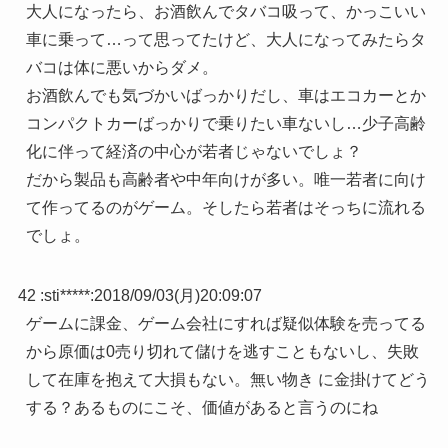
大人になったら、お酒飲んでタバコ吸って、かっこいい
車に乗って…って思ってたけど、大人になってみたらタ
バコは体に悪いからダメ。
お酒飲んでも気づかいばっかりだし、車はエコカーとか
コンパクトカーばっかりで乗りたい車ないし…少子高齢
化に伴って経済の中心が若者じゃないでしょ？
だから製品も高齢者や中年向けが多い。唯一若者に向け
て作ってるのがゲーム。そしたら若者はそっちに流れる
でしょ。
42 :
sti*****
:
2018/09/03(月)20:09:07
ゲームに課金、ゲーム会社にすれば疑似体験を売ってる
から原価は0売り切れて儲けを逃すこともないし、失敗
して在庫を抱えて大損もない。無い物き に金掛けてどう
する？あるものにこそ、価値があると言うのにね