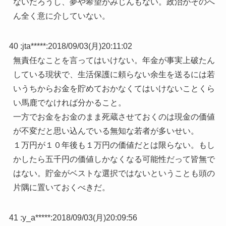
ないだろうし、夢や希望がみじんもない。政治がそのへ
ん全く意に介していない。
40 :
jta*****
:
2018/09/03(月)20:11:02
無責任なことを言ってはいけない。年金が事実上破たん
している現状で、生活保護に頼らない余生を送るには若
いうちからお金を貯めておかなくてはいけないことくら
い馬鹿でなければ分かること。
一方でお金をお金のまま死蔵させておくのは現金の価値
が不変だと思い込んでいる無知な若者が多いせい。
１万円が１０年後も１万円の価値だとは限らない。もし
かしたら五千円の価値しかなくなる可能性だって皆無で
はない。貯金がベストな選択ではないということも頭の
片隅に置いておくべきだ。
41 :
y_a*****
:
2018/09/03(月)20:09:56