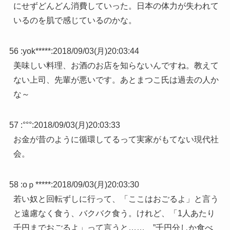
にせずどんどん消費していった。日本の体力が失われて
いるのを肌で感じているのかな。
56 :
yok*****
:
2018/09/03(月)20:03:44
美味しい料理、お酒のお店を知らないんですね。教えて
ない上司、先輩が悪いです。あとまつこ氏は過去の人か
な～
57 :
°°°
:
2018/09/03(月)20:03:33
お金が昔のように循環してるって実家がもてない現代社
会。
58 :
oｐ*****
:
2018/09/03(月)20:03:30
若い奴と回転ずしに行って、「ここはおごるよ」と言う
と遠慮なく食う、バクバク食う。けれど、「1人あたり
千円までおごるよ」って言うと…… ”千円分しか食べ