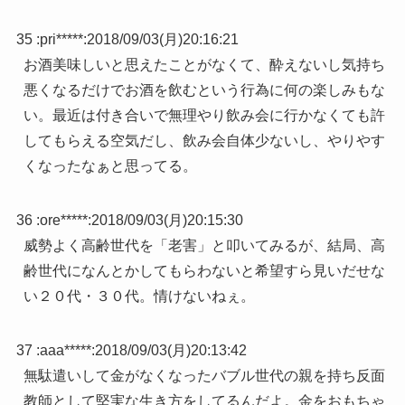
35 :
pri*****
:
2018/09/03(月)20:16:21
お酒美味しいと思えたことがなくて、酔えないし気持ち
悪くなるだけでお酒を飲むという行為に何の楽しみもな
い。最近は付き合いで無理やり飲み会に行かなくても許
してもらえる空気だし、飲み会自体少ないし、やりやす
くなったなぁと思ってる。
36 :
ore*****
:
2018/09/03(月)20:15:30
威勢よく高齢世代を「老害」と叩いてみるが、結局、高
齢世代になんとかしてもらわないと希望すら見いだせな
い２０代・３０代。情けないねぇ。
37 :
aaa*****
:
2018/09/03(月)20:13:42
無駄遣いして金がなくなったバブル世代の親を持ち反面
教師として堅実な生き方をしてるんだよ。金をおもちゃ