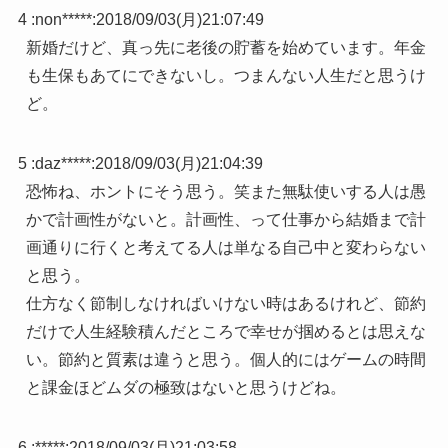
4 :
non*****
:
2018/09/03(月)21:07:49
新婚だけど、真っ先に老後の貯蓄を始めています。年金
も生保もあてにできないし。つまんない人生だと思うけ
ど。
5 :
daz*****
:
2018/09/03(月)21:04:39
恐怖ね、ホントにそう思う。笑また無駄使いする人は愚
かで計画性がないと。計画性、って仕事から結婚まで計
画通りに行くと考えてる人は単なる自己中と変わらない
と思う。
仕方なく節制しなければいけない時はあるけれど、節約
だけで人生経験積んだところで幸せが掴めるとは思えな
い。節約と質素は違うと思う。個人的にはゲームの時間
と課金ほどムダの極致はないと思うけどね。
6 :
*****
:
2018/09/03(月)21:03:58