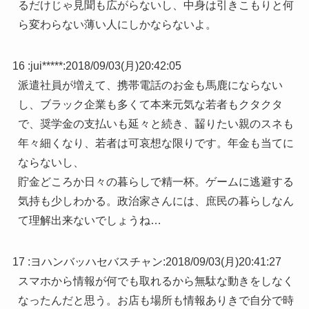
るだけじゃ見聞も広がらないし、中身は引きこもりと何
ら変わらない薄い人にしかならないよ。
16 :
jui*****
:
2018/09/03(月)20:42:05
派遣社員が増えて、携帯電話のお金も馬鹿にならない
し、ブラック企業も多くて本来元気な若者もクタクタ
で、奨学金の支払いも延々と続き、齧りたい親のスネも
年々細くなり、若者は可哀想な限りです。年金も当てに
ならないし、
貯金どころか日々の暮らしで精一杯。ゲームに逃避する
気持も少しわかる。政治家さんには、庶民の暮らしなん
て理解出来ないでしょうね…
17 :
ヨハンバッハセバスチャン
:
2018/09/03(月)20:41:27
スマホから情報が何でも取れるから無駄な動きをしなく
なったんだと思う。お店も場所も情報ありきで自分で時