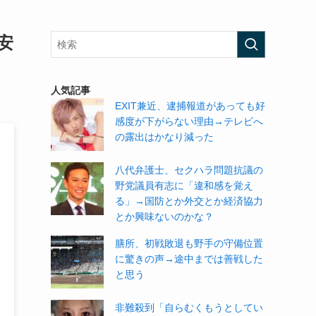
安
人気記事
EXIT兼近、逮捕報道があっても好
感度が下がらない理由→テレビへ
の露出はかなり減った
八代弁護士、セクハラ問題抗議の
野党議員有志に「違和感を覚え
る」→国防とか外交とか経済協力
とか興味ないのかな？
膳所、初戦敗退も野手の守備位置
に驚きの声→途中までは善戦した
と思う
非難殺到「自らむくもうとしてい