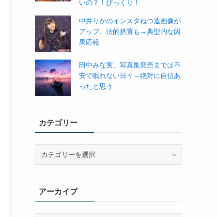
いの？！びっくり！
中井りかのインスタねつ造画像が
アップ、法的措置も→典型的な因
果応報
田中みな実、写真集発売までは不
安で眠れない日々→絶対に自信あ
ったと思う
カテゴリー
カ
テ
ゴ
リ
アーカイブ
ー