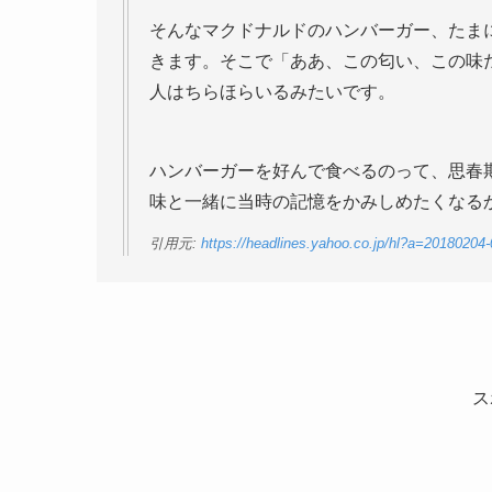
そんなマクドナルドのハンバーガー、たま
きます。そこで「ああ、この匂い、この味
人はちらほらいるみたいです。
ハンバーガーを好んで食べるのって、思春
味と一緒に当時の記憶をかみしめたくなる
引用元:
https://headlines.yahoo.co.jp/hl?a=20180204
ス