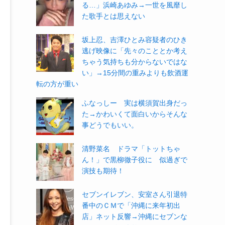
る…」浜崎あゆみ→一世を風靡し
た歌手とは思えない
坂上忍、吉澤ひとみ容疑者のひき
逃げ映像に「先々のこととか考え
ちゃう気持ちも分からないではな
い」→15分間の重みよりも飲酒運
転の方が重い
ふなっしー 実は横須賀出身だっ
た→かわいくて面白いからそんな
事どうでもいい。
清野菜名 ドラマ「トットちゃ
ん！」で黒柳徹子役に 似過ぎで
演技も期待！
セブンイレブン、安室さん引退特
番中のＣＭで「沖縄に来年初出
店」ネット反響→沖縄にセブンな