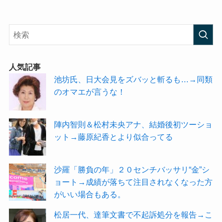
人気記事
池坊氏、日大会見をズバッと斬るも…→同類
のオマエが言うな！
陣内智則＆松村未央アナ、結婚後初ツーショ
ット→藤原紀香とより似合ってる
沙羅「勝負の年」２０センチバッサリ“金”シ
ョート→成績が落ちて注目されなくなった方
がいい場合もある。
松居一代、達筆文書で不起訴処分を報告→こ