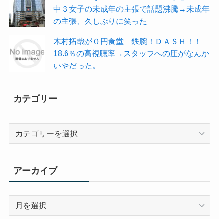
中３女子の未成年の主張で話題沸騰→未成年
の主張、久しぶりに笑った
木村拓哉が０円食堂 鉄腕！ＤＡＳＨ！！
18.6％の高視聴率→スタッフへの圧がなんか
いやだった。
カテゴリー
カ
テ
ゴ
リ
アーカイブ
ー
ア
ー