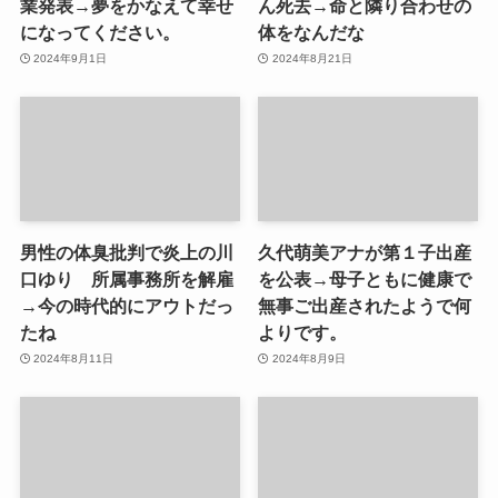
業発表→夢をかなえて幸せ
ん死去→命と隣り合わせの
になってください。
体をなんだな
2024年9月1日
2024年8月21日
男性の体臭批判で炎上の川
久代萌美アナが第１子出産
口ゆり 所属事務所を解雇
を公表→母子ともに健康で
→今の時代的にアウトだっ
無事ご出産されたようで何
たね
よりです。
2024年8月11日
2024年8月9日