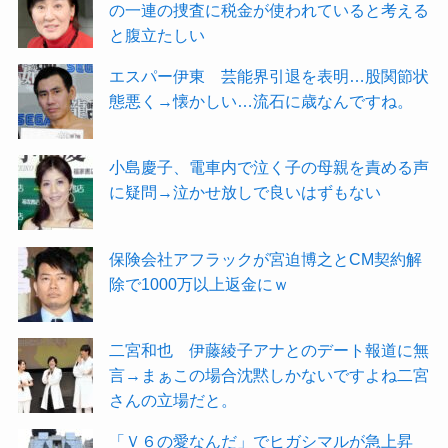
の一連の捜査に税金が使われていると考える
と腹立たしい
エスパー伊東 芸能界引退を表明…股関節状
態悪く→懐かしい…流石に歳なんですね。
小島慶子、電車内で泣く子の母親を責める声
に疑問→泣かせ放しで良いはずもない
保険会社アフラックが宮迫博之とCM契約解
除で1000万以上返金にｗ
二宮和也 伊藤綾子アナとのデート報道に無
言→まぁこの場合沈黙しかないですよね二宮
さんの立場だと。
「Ｖ６の愛なんだ」でヒガシマルが急上昇