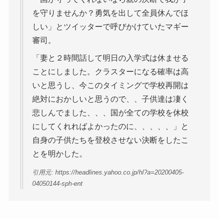
を守りませんか？勇気を出して全員休んでほ
しい」とツイッターで呼びかけていたマギー
審司。
「妻と２時間話して明日の入学式は休ませる
ことにしました。クラスターになる確率は高
いと思うし、今このタイミングで学校再開は
絶対におかしいと思うので、、子供達は凄く
悲しんでました、、、国が全ての学校を休校
にしてくれればよかったのに、、、、、」と
自身の子供たちを登校させない決断をしたこ
とを明かした。
引用元: https://headlines.yahoo.co.jp/hl?a=20200405-
04050144-sph-ent