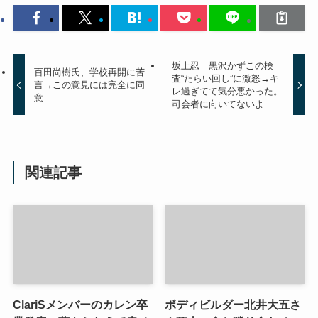
坂上忍 黒沢かずこの検
百田尚樹氏、学校再開に苦
査“たらい回し”に激怒→キ
言→この意見には完全に同
レ過ぎてて気分悪かった。
意
司会者に向いてないよ
関連記事
ClariSメンバーのカレン卒
ボディビルダー北井大五さ