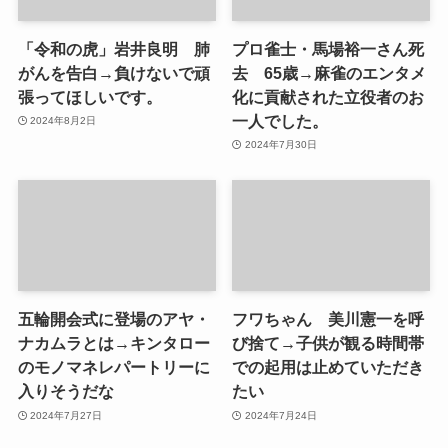
「令和の虎」岩井良明 肺
プロ雀士・馬場裕一さん死
がんを告白→負けないで頑
去 65歳→麻雀のエンタメ
張ってほしいです。
化に貢献された立役者のお
一人でした。
2024年8月2日
2024年7月30日
五輪開会式に登場のアヤ・
フワちゃん 美川憲一を呼
ナカムラとは→キンタロー
び捨て→子供が観る時間帯
のモノマネレパートリーに
での起用は止めていただき
入りそうだな
たい
2024年7月27日
2024年7月24日