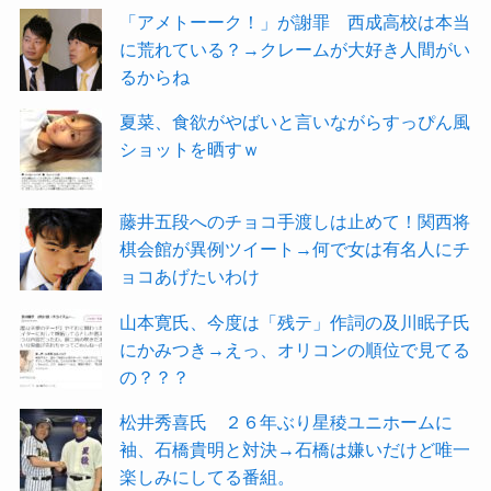
「アメトーーク！」が謝罪 西成高校は本当
に荒れている？→クレームが大好き人間がい
るからね
夏菜、食欲がやばいと言いながらすっぴん風
ショットを晒すｗ
藤井五段へのチョコ手渡しは止めて！関西将
棋会館が異例ツイート→何で女は有名人にチ
ョコあげたいわけ
山本寛氏、今度は「残テ」作詞の及川眠子氏
にかみつき→えっ、オリコンの順位で見てる
の？？？
松井秀喜氏 ２６年ぶり星稜ユニホームに
袖、石橋貴明と対決→石橋は嫌いだけど唯一
楽しみにしてる番組。