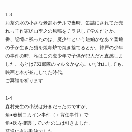
1-3
お茶の水の小さな老舗ホテルで当時、缶詰にされてた売
れっ子作家梶山季之の原稿をチラ見して学んだとか。一
番、記憶に残ったのは、魔少年という短編かなあ？普通
の子が生きた猫を焼却炉で焼き捨てるとか。神戸の少年
の事件の時、私はこの魔少年で子供が犯人だと直感しま
した。あとは731部隊のマルタかなあ。いずれにしても、
映画と本が並走してた時代。
ご冥福を祈ります
1-4
森村先生の小説は好きだったのですが、
角●春樹コカイン事件（＋背任事件）で
角●氏を擁護していたのには引きました。
普通に有罪判決でした。