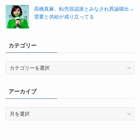
高橋真麻、転売容認派とみなされ異論噴出→
需要と供給が成り立ってる
カテゴリー
カ
テ
ゴ
リ
アーカイブ
ー
ア
ー
カ
イ