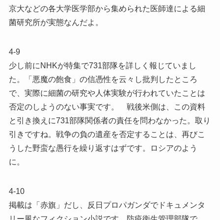
京大などの各大学医学部から集められた医師達による細
菌研究所が実態なんだよ。
4-9
少し前にNHKが特集で731部隊を詳しく報じていまし
た。「悪魔の飽食」の信憑性を云々し批判したところ
で、実際に細菌の研究や人体実験が行われていたことは
否定のしようのない事実です。 戦後米側は、この資料
と引き換えに731部隊関係者の責任を問わなかった。取り
引きですね。戦争の負の遺産を否定することは、再びこ
うした野蛮な愚行を繰り返すはずです。ロシアのよう
に。
4-10
掲載は「赤旗」だし、反日プロパガンダでドキュメンタ
リー風なフィクション小説です。防疫衛生管理部隊で