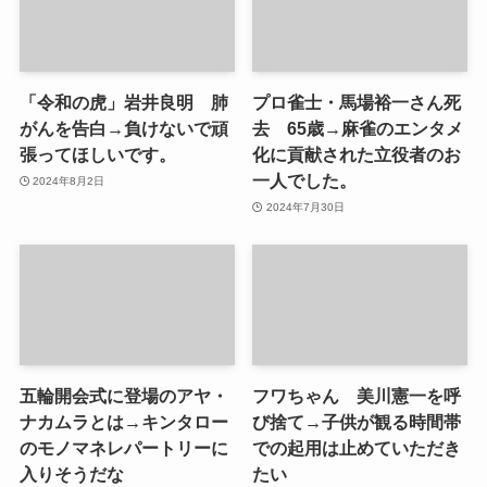
「令和の虎」岩井良明 肺
プロ雀士・馬場裕一さん死
がんを告白→負けないで頑
去 65歳→麻雀のエンタメ
張ってほしいです。
化に貢献された立役者のお
一人でした。
2024年8月2日
2024年7月30日
五輪開会式に登場のアヤ・
フワちゃん 美川憲一を呼
ナカムラとは→キンタロー
び捨て→子供が観る時間帯
のモノマネレパートリーに
での起用は止めていただき
入りそうだな
たい