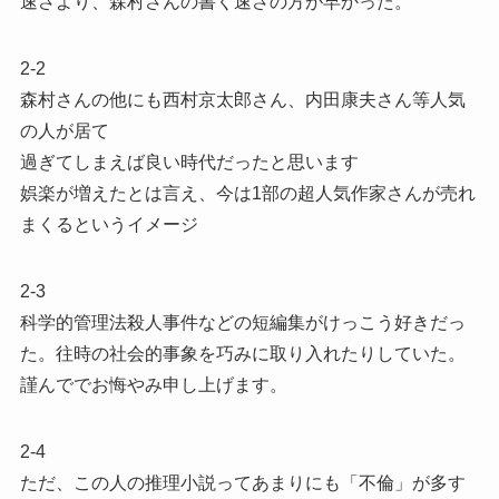
速さより、森村さんの書く速さの方が早かった。
2-2
森村さんの他にも西村京太郎さん、内田康夫さん等人気
の人が居て
過ぎてしまえば良い時代だったと思います
娯楽が増えたとは言え、今は1部の超人気作家さんが売れ
まくるというイメージ
2-3
科学的管理法殺人事件などの短編集がけっこう好きだっ
た。往時の社会的事象を巧みに取り入れたりしていた。
謹んででお悔やみ申し上げます。
2-4
ただ、この人の推理小説ってあまりにも「不倫」が多す