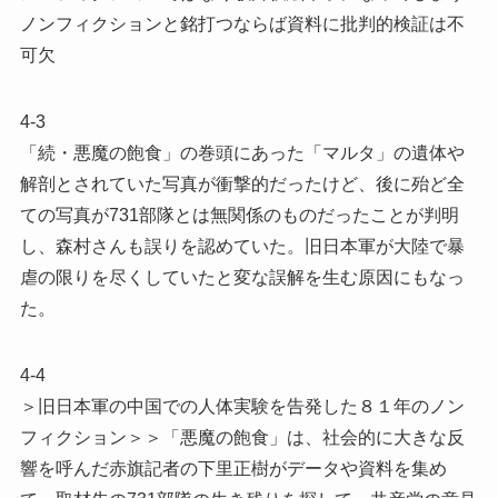
ノンフィクションと銘打つならば資料に批判的検証は不
可欠
4-3
「続・悪魔の飽食」の巻頭にあった「マルタ」の遺体や
解剖とされていた写真が衝撃的だったけど、後に殆ど全
ての写真が731部隊とは無関係のものだったことが判明
し、森村さんも誤りを認めていた。旧日本軍が大陸で暴
虐の限りを尽くしていたと変な誤解を生む原因にもなっ
た。
4-4
＞旧日本軍の中国での人体実験を告発した８１年のノン
フィクション＞＞「悪魔の飽食」は、社会的に大きな反
響を呼んだ赤旗記者の下里正樹がデータや資料を集め