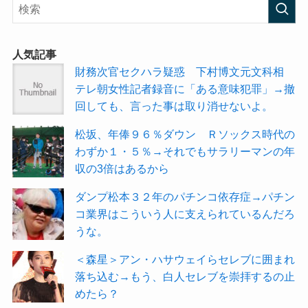
人気記事
財務次官セクハラ疑惑 下村博文元文科相
テレ朝女性記者録音に「ある意味犯罪」→撤
回しても、言った事は取り消せないよ。
松坂、年俸９６％ダウン Ｒソックス時代の
わずか１・５％→それでもサラリーマンの年
収の3倍はあるから
ダンプ松本３２年のパチンコ依存症→パチン
コ業界はこういう人に支えられているんだろ
うな。
＜森星＞アン・ハサウェイらセレブに囲まれ
落ち込む→もう、白人セレブを崇拝するの止
めたら？