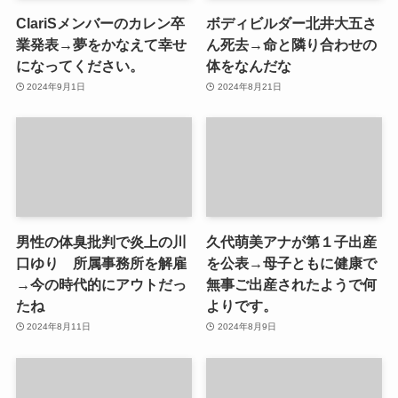
ClariSメンバーのカレン卒
ボディビルダー北井大五さ
業発表→夢をかなえて幸せ
ん死去→命と隣り合わせの
になってください。
体をなんだな
2024年9月1日
2024年8月21日
男性の体臭批判で炎上の川
久代萌美アナが第１子出産
口ゆり 所属事務所を解雇
を公表→母子ともに健康で
→今の時代的にアウトだっ
無事ご出産されたようで何
たね
よりです。
2024年8月11日
2024年8月9日