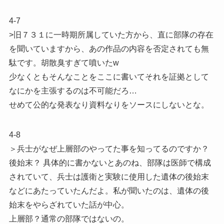
4-7
>旧７３１に一時期所属していた方から、直に部隊の存在
を聞いていますから、あの作品の内容を否定されても無
駄です。胡散臭すぎて噴いたw
少なくともそんなことをここに書いてそれを証拠として
なにかを主張するのは不可能だろ…
せめて公的な発表なり資料なりをソースにしないとな。
4-8
＞兵士がなぜ上層部のやってた事を知ってるのですか？
後始末？ 具体的に書かないとあのね、部隊は医師で構成
されていて、兵士は護衛と実験に使用した遺体の後始末
などにあたっていたんだよ。私が聞いたのは、遺体の後
始末をやらざれていた話が中心。
上層部？通常の部隊ではないの。