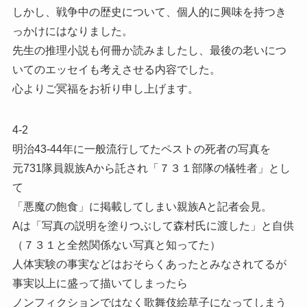
しかし、戦争中の歴史について、個人的に興味を持つき
っかけにはなりました。
先生の推理小説も何冊か読みましたし、最後の老いにつ
いてのエッセイも考えさせる内容でした。
心よりご冥福をお祈り申し上げます。
4-2
明治43-44年に一般流行してたペストの死者の写真を
元731隊員親族Aから託され「７３１部隊の犠牲者」とし
て
「悪魔の飽食」に掲載してしまい親族Aと記者会見。
Aは「写真の説明を塗りつぶして森村氏に渡した」と自供
（７３１と全然関係ない写真と知ってた）
人体実験の事実などはおそらくあったとみなされてるが
事実以上に盛って描いてしまったら
ノンフィクションではなく歌舞伎絵草子になってしまう