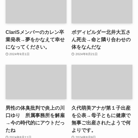
ClariSメンバーのカレン卒
ボディビルダー北井大五さ
業発表→夢をかなえて幸せ
ん死去→命と隣り合わせの
になってください。
体をなんだな
2024年9月1日
2024年8月21日
男性の体臭批判で炎上の川
久代萌美アナが第１子出産
口ゆり 所属事務所を解雇
を公表→母子ともに健康で
→今の時代的にアウトだっ
無事ご出産されたようで何
たね
よりです。
2024年8月11日
2024年8月9日