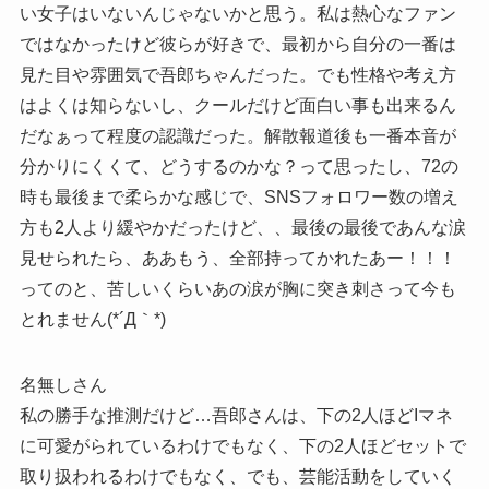
い女子はいないんじゃないかと思う。私は熱心なファン
ではなかったけど彼らが好きで、最初から自分の一番は
見た目や雰囲気で吾郎ちゃんだった。でも性格や考え方
はよくは知らないし、クールだけど面白い事も出来るん
だなぁって程度の認識だった。解散報道後も一番本音が
分かりにくくて、どうするのかな？って思ったし、72の
時も最後まで柔らかな感じで、SNSフォロワー数の増え
方も2人より緩やかだったけど、、最後の最後であんな涙
見せられたら、ああもう、全部持ってかれたあー！！！
ってのと、苦しいくらいあの涙が胸に突き刺さって今も
とれません(*´Д｀*)
名無しさん
私の勝手な推測だけど…吾郎さんは、下の2人ほどIマネ
に可愛がられているわけでもなく、下の2人ほどセットで
取り扱われるわけでもなく、でも、芸能活動をしていく