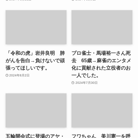
「令和の虎」岩井良明 肺
プロ雀士・馬場裕一さん死
がんを告白→負けないで頑
去 65歳→麻雀のエンタメ
張ってほしいです。
化に貢献された立役者のお
一人でした。
2024年8月2日
2024年7月30日
五輪開会式に登場のアヤ・
フワちゃん 美川憲一を呼