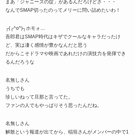
まあ「ジャニーズの掟」があるんだろけどさ・・・
なんでSMAP切ったのってメリーに問い詰めたいわ！
┌(┌^о^)┐ホモォ…
吾郎君はSMAP時代はキザでクールなキャラだったけ
ど、実は凄く感情が豊かなんだと思う
だからこそドラマや映画であれだけの演技力を発揮でき
るんだろうな
名無しさん
うちでも
珍しいねって旦那と言ってた。
ファンの人でもやっぱりそう思ったんだね。
名無しさん
解散という報道が出てから、稲垣さんがメンバーの中で1