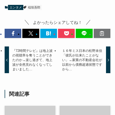
エンタメ
稲垣吾郎
よかったらシェアしてね！
『72時間テレビ』は地上波
１６年ミス日本の松野未佳
の視聴率を奪うことができ
「彼氏が出来たことがな
たのか→楽し過ぎて、地上
い」→家業の不動産会社が
波が全然見れなくなってし
以前から債務超過状態です
まいました…
から…
関連記事