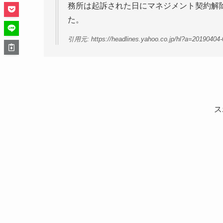
務所は起訴された日にマネジメント契約解
た。
引用元: https://headlines.yahoo.co.jp/hl?a=20190404-
ス