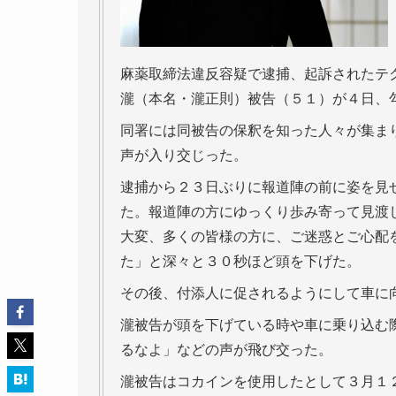
麻薬取締法違反容疑で逮捕、起訴されたテ
瀧（本名・瀧正則）被告（５１）が４日、
同署には同被告の保釈を知った人々が集ま
声が入り交じった。
逮捕から２３日ぶりに報道陣の前に姿を見
た。報道陣の方にゆっくり歩み寄って見渡
大変、多くの皆様の方に、ご迷惑とご心配
た」と深々と３０秒ほど頭を下げた。
その後、付添人に促されるようにして車に
瀧被告が頭を下げている時や車に乗り込む
るなよ」などの声が飛び交った。
瀧被告はコカインを使用したとして３月１