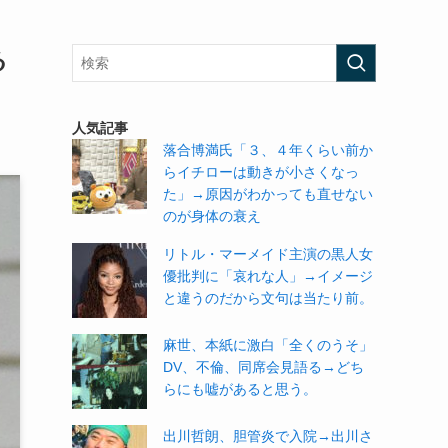
る
人気記事
落合博満氏「３、４年くらい前か
らイチローは動きが小さくなっ
た」→原因がわかっても直せない
のが身体の衰え
リトル・マーメイド主演の黒人女
優批判に「哀れな人」→イメージ
と違うのだから文句は当たり前。
麻世、本紙に激白「全くのうそ」
DV、不倫、同席会見語る→どち
らにも嘘があると思う。
出川哲朗、胆管炎で入院→出川さ