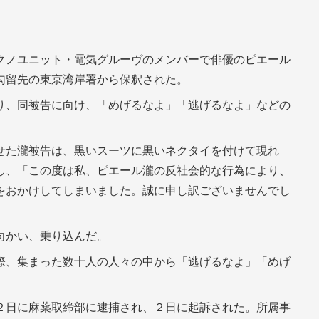
クノユニット・電気グルーヴのメンバーで俳優のピエール
勾留先の東京湾岸署から保釈された。
り、同被告に向け、「めげるなよ」「逃げるなよ」などの
せた瀧被告は、黒いスーツに黒いネクタイを付けて現れ
し、「この度は私、ピエール瀧の反社会的な行為により、
をおかけしてしまいました。誠に申し訳ございませんでし
向かい、乗り込んだ。
際、集まった数十人の人々の中から「逃げるなよ」「めげ
２日に麻薬取締部に逮捕され、２日に起訴された。所属事