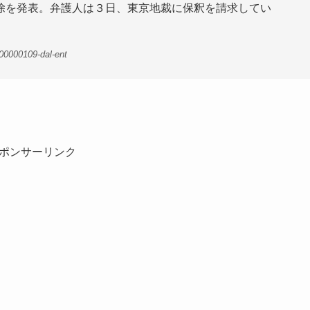
除を発表。弁護人は３日、東京地裁に保釈を請求してい
00000109-dal-ent
ポンサーリンク