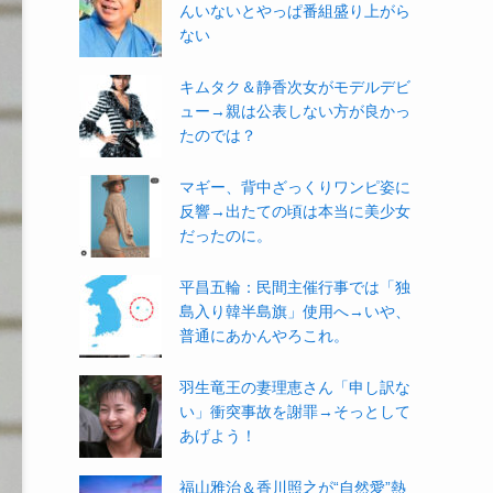
んいないとやっぱ番組盛り上がら
ない
キムタク＆静香次女がモデルデビ
ュー→親は公表しない方が良かっ
たのでは？
マギー、背中ざっくりワンピ姿に
反響→出たての頃は本当に美少女
だったのに。
平昌五輪：民間主催行事では「独
島入り韓半島旗」使用へ→いや、
普通にあかんやろこれ。
羽生竜王の妻理恵さん「申し訳な
い」衝突事故を謝罪→そっとして
あげよう！
福山雅治＆香川照之が“自然愛”熱