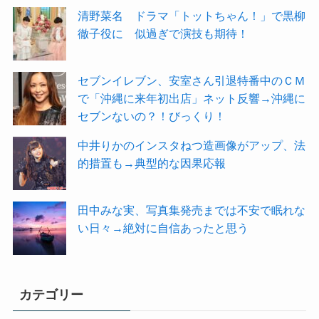
清野菜名 ドラマ「トットちゃん！」で黒柳
徹子役に 似過ぎで演技も期待！
セブンイレブン、安室さん引退特番中のＣＭ
で「沖縄に来年初出店」ネット反響→沖縄に
セブンないの？！びっくり！
中井りかのインスタねつ造画像がアップ、法
的措置も→典型的な因果応報
田中みな実、写真集発売までは不安で眠れな
い日々→絶対に自信あったと思う
カテゴリー