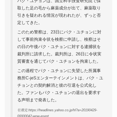
パク・ユチョンは、国立科学捜査研究院で採
取した足の毛から麻薬成分が出て、麻薬取り
引きを疑われる情況が現われたが、ずっと否
定してきた。
このため警察は、23日にパク・ユチョンに対
して事前拘束令状を検察に申請し、検察はそ
の日の午後パク・ユチョンに対する逮捕状を
裁判所に請求した。裁判所は、26日に令状実
質審査を通じてパク・ユチョンを拘束した。
この過程でパク・ユチョンに失望した所属事
務所C‐jeSエンターテインメントは、パク・ユ
チョンとの契約解消と彼の引退を公式化し
た。ファンもパク・ユチョンの退出を要求す
る声明まで発表した。
引用元:https://headlines.yahoo.co.jp/hl?a=20190429-
00000042-wow-asent