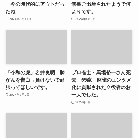
→今の時代的にアウトだっ
無事ご出産されたようで何
たね
よりです。
2024年8月11日
2024年8月9日
「令和の虎」岩井良明 肺
プロ雀士・馬場裕一さん死
がんを告白→負けないで頑
去 65歳→麻雀のエンタメ
張ってほしいです。
化に貢献された立役者のお
一人でした。
2024年8月2日
2024年7月30日