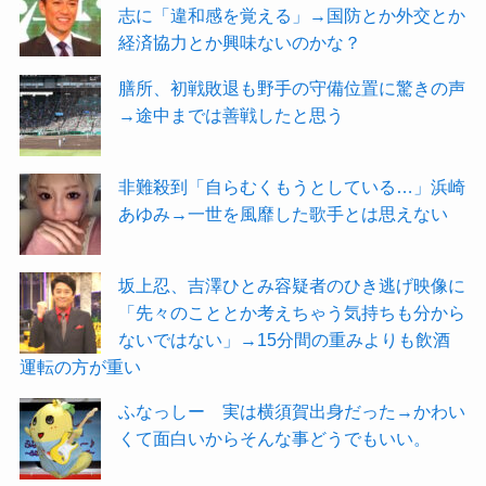
志に「違和感を覚える」→国防とか外交とか
経済協力とか興味ないのかな？
膳所、初戦敗退も野手の守備位置に驚きの声
→途中までは善戦したと思う
非難殺到「自らむくもうとしている…」浜崎
あゆみ→一世を風靡した歌手とは思えない
坂上忍、吉澤ひとみ容疑者のひき逃げ映像に
「先々のこととか考えちゃう気持ちも分から
ないではない」→15分間の重みよりも飲酒
運転の方が重い
ふなっしー 実は横須賀出身だった→かわい
くて面白いからそんな事どうでもいい。