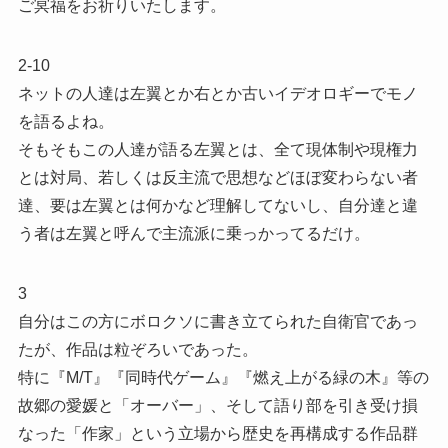
ご冥福をお祈りいたします。
2-10
ネットの人達は左翼とか右とか古いイデオロギーでモノ
を語るよね。
そもそもこの人達が語る左翼とは、全て現体制や現権力
とは対局、若しくは反主流で思想などほぼ変わらない者
達、要は左翼とは何かなど理解してないし、自分達と違
う者は左翼と呼んで主流派に乗っかってるだけ。
3
自分はこの方にボロクソに書き立てられた自衛官であっ
たが、作品は粒ぞろいであった。
特に『M/T』『同時代ゲーム』『燃え上がる緑の木』等の
故郷の愛媛と「オーバー」、そして語り部を引き受け損
なった「作家」という立場から歴史を再構成する作品群