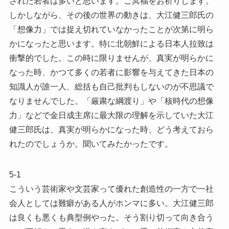
された若者は多いと思います。ご冥福をお祈りします。
しかしながら、その後の世界の動きは、大江健三郎氏の
「想像力」では捉え切れていなかったことが次第に明ら
かになったと思います。特に北朝鮮による日本人拉致は
衝撃的でした。この時に限りませんが、真実が明らかに
なった時、かつて多くの若者に影響を与えてきた日本の
知識人が誰一人、総括も自己批判もしないのが不思議で
なりませんでした。「厳粛な綱渡り」や「核時代の想像
力」などで金日成主席に最大限の理解を示していた大江
健三郎氏は、真実が明らかになった時、どう考えておら
れたのでしょうか。聞いてみたかったです。
5-1
こういう芸術家や文芸家って優れた創造性の一方で一社
会人としては難癖がある人がホンマに多い。大江健三郎
は良くも悪くも典型例やった。そう割り切って向き合う