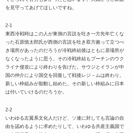
を見守ってあげてほしいですね。
2-1
東西冷戦時はこの人が東側の言説を吐き一方先年亡くな
った石原慎太郎氏が西側の言説を吐き双方拠って立つべ
き場所があったのだろうが冷戦終結後はともに居場所が
なくなったように思う。その冷戦終結もプーチンのウク
ライナ侵攻により終わりを告げた。サウジとイランが中
国の仲介により国交を回復して戦後レジ－ムは終わり。
新しい枠組みが胎動し始めた。その新しい枠組みに日本
は付いていけるのだろうか。
2-2
いわゆる左翼系文化人だけど、ソ連に対しても言論の自
由を認めるように求めたりして、いわゆる共産主義国で