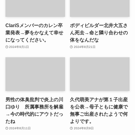
ClariSメンバーのカレン卒
ボディビルダー北井大五さ
業発表→夢をかなえて幸せ
ん死去→命と隣り合わせの
になってください。
体をなんだな
2024年9月1日
2024年8月21日
男性の体臭批判で炎上の川
久代萌美アナが第１子出産
口ゆり 所属事務所を解雇
を公表→母子ともに健康で
→今の時代的にアウトだっ
無事ご出産されたようで何
たね
よりです。
2024年8月11日
2024年8月9日