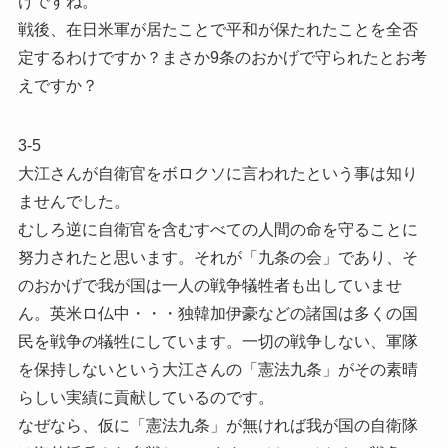
けですね。
戦後、在日米軍が居たことで平和が保たれたことを全否
定するわけですか？まさか9条のおかげで守られたとお考
えですか？
3-5
大江さんが自衛官をボロクソに言われたという事は知り
ませんでした。
むしろ逆に自衛官を含むすべての人間の命を守ることに
努力されたと思います。それが「九条の会」であり、そ
のおかげで我が国は一人の戦争犠牲者も出していませ
ん。英米ロ仏中・・・独韓加伊豪などの諸国は多くの国
民を戦争の犠牲にしています。一切の戦争しない、軍隊
を保持しないという大江さんの「憲法九条」がその素晴
らしい実績に貢献しているのです。
なぜなら、仮に「憲法九条」が無ければ我が国の自衛隊