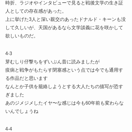
時折、ラジオやインタビューで見ると戦後文学の生き証
人としての存在感があった。
上に挙げた3人と深い親交のあったドナルド・キーンも没
して久しいが、天国があるなら文学談義に花を咲かして
欲しいものだ。
4-3
芽むしり仔撃ちをずいぶん昔に読みましたが
疫病と戦争がもたらす閉塞感という点では今でも通用す
る作品だと思います
なんとか子供を籠絡しようとする大人たちの描写が恐す
ぎました
あのジメジメしたイヤ〜な感じは今も60年前も変わらな
いんでしょうね
4-4