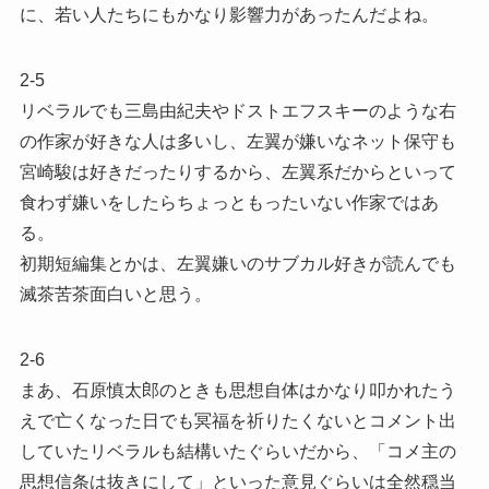
に、若い人たちにもかなり影響力があったんだよね。
2-5
リベラルでも三島由紀夫やドストエフスキーのような右
の作家が好きな人は多いし、左翼が嫌いなネット保守も
宮崎駿は好きだったりするから、左翼系だからといって
食わず嫌いをしたらちょっともったいない作家ではあ
る。
初期短編集とかは、左翼嫌いのサブカル好きが読んでも
滅茶苦茶面白いと思う。
2-6
まあ、石原慎太郎のときも思想自体はかなり叩かれたう
えで亡くなった日でも冥福を祈りたくないとコメント出
していたリベラルも結構いたぐらいだから、「コメ主の
思想信条は抜きにして」といった意見ぐらいは全然穏当