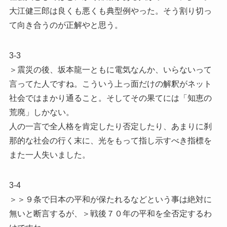
大江健三郎は良くも悪くも典型例やった。そう割り切っ
て向き合うのが正解やと思う。
3-3
＞震災の後、坂本龍一ともに電気なんか、いらないって
言ってた人ですね。こういう上っ面だけの解釈がネット
社会ではまかり通ること。そしてその果てには「知恵の
荒廃」しかない。
人の一言で全人格を肯定したり否定したり、あまりに刹
那的な社会の行く末に、光をもって指し示すべき指標を
また一人失いました。
3-4
＞＞９条で日本の平和が保たれるなどという事は絶対に
無いと断言するが、＞戦後７０年の平和を全否定するわ