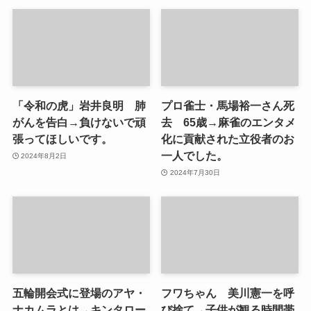
「令和の虎」岩井良明 肺
プロ雀士・馬場裕一さん死
がんを告白→負けないで頑
去 65歳→麻雀のエンタメ
張ってほしいです。
化に貢献された立役者のお
一人でした。
2024年8月2日
2024年7月30日
五輪開会式に登場のアヤ・
フワちゃん 美川憲一を呼
ナカムラとは→キンタロー
び捨て→子供が観る時間帯