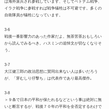
は海外派兵され参戦しています、そしてベトナム戦争、
イラク戦争に参戦すれば戦争犠牲は不可避です。多くの
自衛隊員が犠牲になっています。
3-6
戦後一番影響力のあった作家だよ。無茶苦茶おもしろい
から読んでみるべき。ハスミンの追悼文が切なくなりそ
う。
3-7
大江健三郎の政治思想に賛同出来ない人は多いだろう
が、「芽むしり仔撃ち」は代表作であり最高傑作｡
3-8
＞９条で日本の平和が保たれるなどという事は絶対に無
いと断言するが、戦後７０年の平和を全否定するわけで