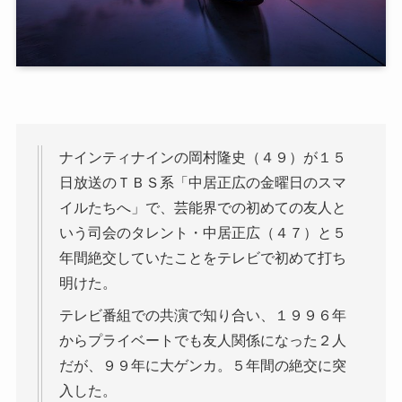
ナインティナインの岡村隆史（４９）が１５
日放送のＴＢＳ系「中居正広の金曜日のスマ
イルたちへ」で、芸能界での初めての友人と
いう司会のタレント・中居正広（４７）と５
年間絶交していたことをテレビで初めて打ち
明けた。
テレビ番組での共演で知り合い、１９９６年
からプライベートでも友人関係になった２人
だが、９９年に大ゲンカ。５年間の絶交に突
入した。