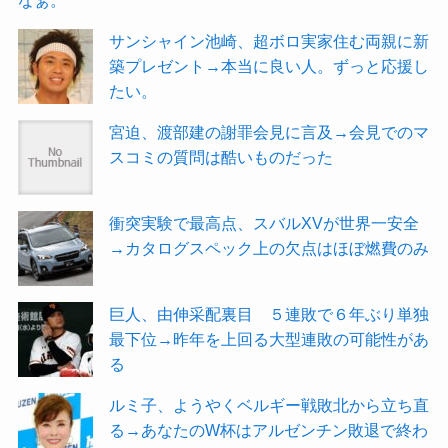
サンシャイン池崎、超ボロ実家住む両親に新
築プレゼント→本当に良い人。ずっと応援し
たい。
宮迫、渡部建の謝罪会見に言及→会見でのマ
スコミの質問は酷いものだった
衝突実験で最高点、スバルXVが世界一安全
→カタログスペック上の欠点はほぼ燃費のみ
巨人、由伸采配裏目 ５連敗で６年ぶり単独
最下位→昨年を上回る大型連敗の可能性があ
る
ルミ子、ようやくベルギー戦敗北から立ち直
る→あなたのW杯はアルゼンチン敗退で終わ