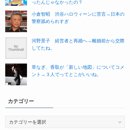
ったんじゃなかったの？
小倉智昭 渋谷ハロウィーンに苦言→日本の
警察舐められすぎ
河野景子 経営者と再婚へ→離婚前から交際
してたね。
草なぎ、香取が「新しい地図」についてコメ
ント→３人でってとこがいいね。
カテゴリー
カ
テ