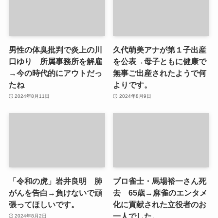
男性の体臭批判で炎上の川
久代萌美アナが第１子出産
口ゆり 所属事務所を解雇
を公表→母子ともに健康で
→今の時代的にアウトだっ
無事ご出産されたようで何
たね
よりです。
2024年8月11日
2024年8月9日
「令和の虎」岩井良明 肺
プロ雀士・馬場裕一さん死
がんを告白→負けないで頑
去 65歳→麻雀のエンタメ
張ってほしいです。
化に貢献された立役者のお
一人でした。
2024年8月2日