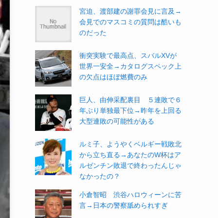
宮迫、渡部建の謝罪会見に言及→
会見でのマスコミの質問は酷いも
のだった
衝突実験で最高点、スバルXVが
世界一安全→カタログスペック上
の欠点はほぼ燃費のみ
巨人、由伸采配裏目 ５連敗で６
年ぶり単独最下位→昨年を上回る
大型連敗の可能性がある
ルミ子、ようやくベルギー戦敗北
から立ち直る→あなたのW杯はア
ルゼンチン敗退で終わったんじゃ
なかったの？
小倉智昭 渋谷ハロウィーンに苦
言→日本の警察舐められすぎ