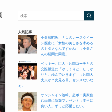
頼
人気記事
小倉智昭氏、Ｆ１のレースクイー
ン廃止に「女性の美しさを求める
のもダメなんですかね」→小倉さ
んの疑問に同意。
ベッキー、巨人・片岡コーチとの
交際報道に「ゆっくりと、しっか
りと、歩んでいきます」→片岡大
丈夫か？女見る目、センスないな
ぁ。
サンシャイン池崎、超ボロ実家住
む両親に新築プレゼント→本当に
良い人。ずっと応援したい。