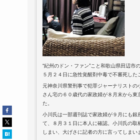
“紀州のドン・ファン”こと和歌山県田辺市
５月２４日に急性覚醒剤中毒で不審死した
元神奈川県警刑事で犯罪ジャーナリストの
さん宅の６０歳代の家政婦が８月末から東
た。
小川氏は一部週刊誌で家政婦が９月にも銀
て、８月３１日に本人に確認。小川氏の取
しまい、大げさに記者の方に言ってしまい