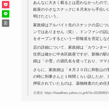
あんなに大きく載るとは思わなかったので
銀座の小さなスナックに８月末から手伝い
明けたという。
家政婦はアルバイト先のスナックの店につ
ンではありません（笑）。ドンファンの話
をオープンするという一部報道を否定しな
店の詳細について、家政婦は「カウンター
住所は確かに中央区銀座ですが、新橋の駅
婦は「小雪」の源氏名を使っており、ママ
さらに、家政婦は「８月２０日に和歌山の
の時に刑事さんと１時間くらい話したが、
押収されていたものは、薬物検査のため任
引用元: https://headlines.yahoo.co.jp/hl?a=20180902-