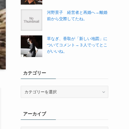
河野景子 経営者と再婚へ→離婚
前から交際してたね。
草なぎ、香取が「新しい地図」に
ついてコメント→３人でってとこ
がいいね。
カテゴリー
カ
テ
ゴ
リ
アーカイブ
ー