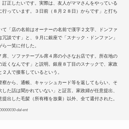
。訂正したいです。実際は、友人がママさんをやっている
に行っています。３日前（８月２８日）からです」と打ち
いて「店の名前はオーナーの名前で漢字２文字、ドンファ
は冗談です」と、９月に銀座で「スナック・ドンファン」
がら一笑に付した。
７席、ソファテーブル席４席の小さなお店です。所在地の
の近くなんです」と説明。銀座８丁目のスナックで、家政
と２人で接客しているという。
警察から、通帳、キャッシュカード等を返してもらい、そ
大した話は聞かれていない」と証言。家政婦が任意提出、
意提出した毛髪（所有権を放棄）以外、全て還付された。
00000030-dal-ent