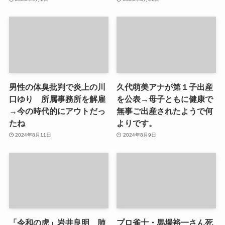
男性の体臭批判で炎上の川
久代萌美アナが第１子出産
口ゆり 所属事務所を解雇
を公表→母子ともに健康で
→今の時代的にアウトだっ
無事ご出産されたようで何
たね
よりです。
2024年8月11日
2024年8月9日
「令和の虎」岩井良明 肺
プロ雀士・馬場裕一さん死