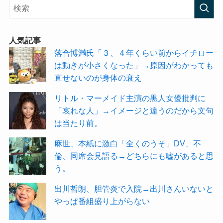
人気記事
落合博満氏「３、４年くらい前からイチロー
は動きが小さくなった」→原因がわかっても
直せないのが身体の衰え
リトル・マーメイド主演の黒人女優批判に
「哀れな人」→イメージと違うのだから文句
は当たり前。
麻世、本紙に激白「全くのうそ」DV、不
倫、同席会見語る→どちらにも嘘があると思
う。
出川哲朗、胆管炎で入院→出川さんいないと
やっぱ番組盛り上がらない