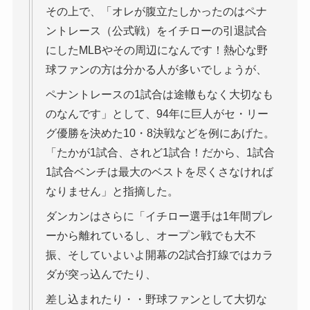
その上で、「オレが腹立たしかったのはペナ
ントレース（公式戦）をイチローの引退試合
にしたMLBやその周辺になんです！熱心な野
球ファンの方は分かる人が多いでしょうが、
ペナントレースの1試合は途轍もなく大切なも
のなんです」として、94年に巨人がセ・リー
グ優勝を決めた10・8決戦などを例にあげた。
「たかが1試合、されど1試合！だから、1試合
1試合ベンチは最大のベストを尽くさなければ
なりません」と指摘した。
ダンカンはさらに「イチロー選手は1年間プレ
ーから離れているし、オープン戦でも大不
振、そしていよいよ開幕の2試合打線ではカラ
ダが突っ込んでたり、
差し込まれたり・・野球ファンとして大切な