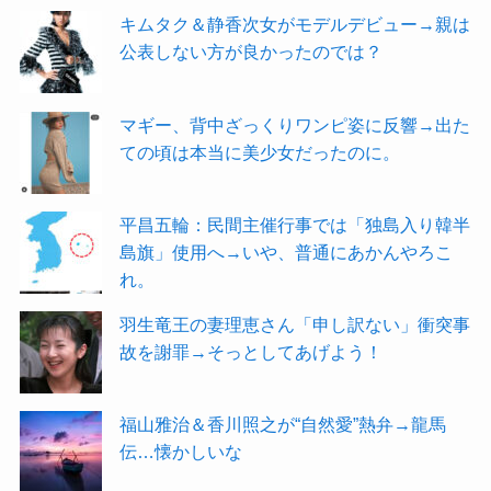
キムタク＆静香次女がモデルデビュー→親は
公表しない方が良かったのでは？
マギー、背中ざっくりワンピ姿に反響→出た
ての頃は本当に美少女だったのに。
平昌五輪：民間主催行事では「独島入り韓半
島旗」使用へ→いや、普通にあかんやろこ
れ。
羽生竜王の妻理恵さん「申し訳ない」衝突事
故を謝罪→そっとしてあげよう！
福山雅治＆香川照之が“自然愛”熱弁→龍馬
伝…懐かしいな