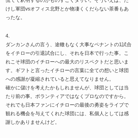
慌てて釈明するのがものすごくダサい。そういえば、た
けし軍団vsオフィス北野とか物凄くくだらない茶番もあ
ったな。
4.
ダンカンさんの言う、途轍もなく大事なペナントの1試合
をイチローの引退試合にし、それを日本で行った事。こ
れこそ球団のイチローへの最大のリスペクトだと思いま
す。ギフトと言ったイチローの言葉に全ての想いと球団
への感謝が凝縮されていると思えてなりません。
確かに儲けを考えたかもしれませんが、球団としては当
たり前の事。ボランティアではなくプロなのですから。
それでも日本ファンにイチローの最後の勇姿をライブで
観れる機会を与えてくれた球団には、私個人としては感
謝しかありませんけど。