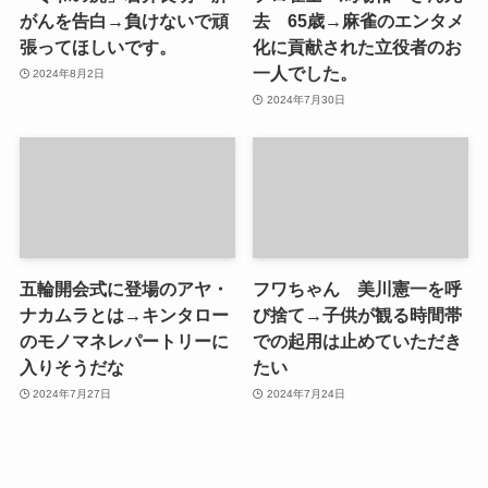
がんを告白→負けないで頑
去 65歳→麻雀のエンタメ
張ってほしいです。
化に貢献された立役者のお
一人でした。
2024年8月2日
2024年7月30日
五輪開会式に登場のアヤ・
フワちゃん 美川憲一を呼
ナカムラとは→キンタロー
び捨て→子供が観る時間帯
のモノマネレパートリーに
での起用は止めていただき
入りそうだな
たい
2024年7月27日
2024年7月24日