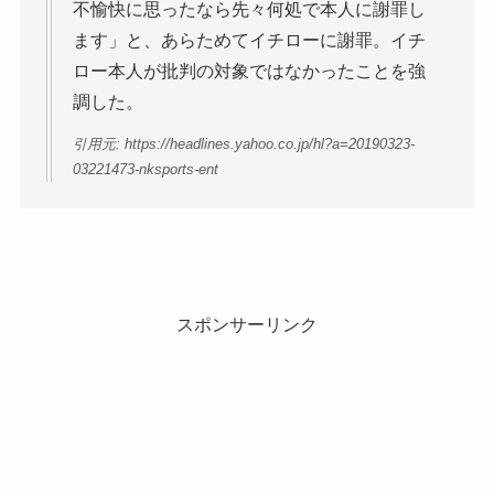
不愉快に思ったなら先々何処で本人に謝罪し
ます」と、あらためてイチローに謝罪。イチ
ロー本人が批判の対象ではなかったことを強
調した。
引用元: https://headlines.yahoo.co.jp/hl?a=20190323-
03221473-nksports-ent
スポンサーリンク