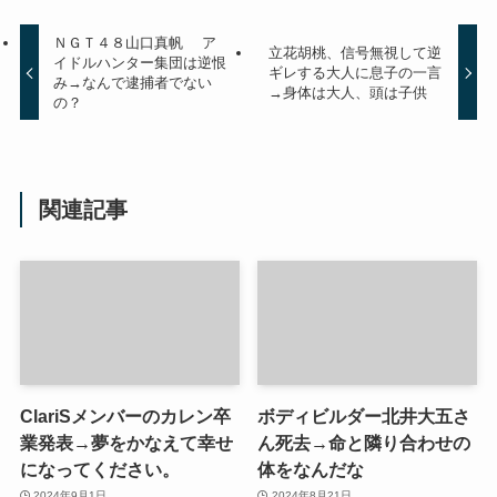
ＮＧＴ４８山口真帆 ア
立花胡桃、信号無視して逆
イドルハンター集団は逆恨
ギレする大人に息子の一言
み→なんで逮捕者でない
→身体は大人、頭は子供
の？
関連記事
ClariSメンバーのカレン卒
ボディビルダー北井大五さ
業発表→夢をかなえて幸せ
ん死去→命と隣り合わせの
になってください。
体をなんだな
2024年9月1日
2024年8月21日