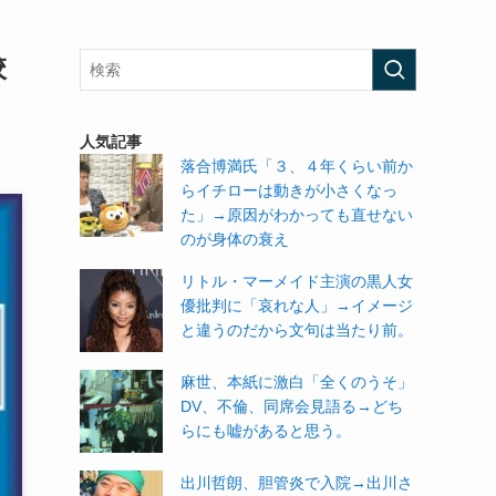
校
人気記事
落合博満氏「３、４年くらい前か
らイチローは動きが小さくなっ
た」→原因がわかっても直せない
のが身体の衰え
リトル・マーメイド主演の黒人女
優批判に「哀れな人」→イメージ
と違うのだから文句は当たり前。
麻世、本紙に激白「全くのうそ」
DV、不倫、同席会見語る→どち
らにも嘘があると思う。
出川哲朗、胆管炎で入院→出川さ