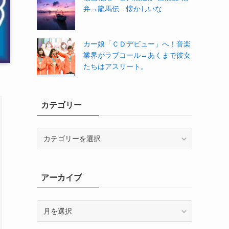
弁→龍馬伝…懐かしいな
カー娘「ＣＤデビュー」へ！音楽
業界がラブコール→あくまで彼女
たちはアスリート。
カテゴリー
カ
テ
ゴ
リ
アーカイブ
ー
ア
ー
カ