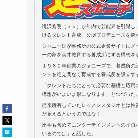
滝沢秀明（３６）が年内で芸能界を引退し
けるタレント育成、公演プロデュースを継
ジャニー氏が事務所の公式企業サイトにメ
ーの卵を英才教育する養成所にする構想を
１９６２年創業のジャニーズで、養成所の
ントを絶え間なく育成する養成所を設立す
「タレントたちにとって必要な基礎と応用
構想がいよいよ形になります」とつづった
従来所有していたレッスンスタジオとは性
だ覚えるというのではなく、
座学も含めてエンターテインメントのイロ
いるのでは」と話した。