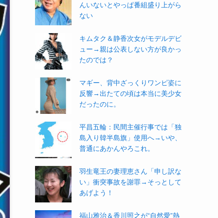
んいないとやっぱ番組盛り上がら
ない
キムタク＆静香次女がモデルデビ
ュー→親は公表しない方が良かっ
たのでは？
マギー、背中ざっくりワンピ姿に
反響→出たての頃は本当に美少女
だったのに。
平昌五輪：民間主催行事では「独
島入り韓半島旗」使用へ→いや、
普通にあかんやろこれ。
羽生竜王の妻理恵さん「申し訳な
い」衝突事故を謝罪→そっとして
あげよう！
福山雅治＆香川照之が“自然愛”熱