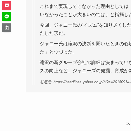
これまで実現してこなかった理由としては
いなかったことが大きいのでは」と指摘し
今回、ジャニー氏の“イズム”を知り尽くし
だした形だ。
ジャニー氏は滝沢の決断を聞いたときの心
た」とつづった。
滝沢の新グループ会社の詳細は決まってい
スの向上など、ジャニーズの発掘、育成が
引用元: https://headlines.yahoo.co.jp/hl?a=20180914
ス